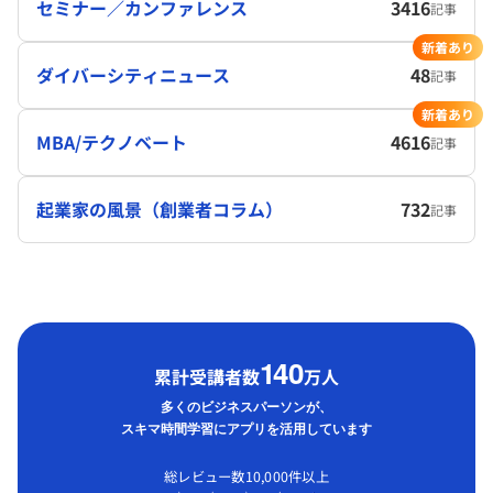
セミナー／カンファレンス
3416
記事
新着あり
ダイバーシティニュース
48
記事
新着あり
MBA/テクノベート
4616
記事
起業家の風景（創業者コラム）
732
記事
1
40
累計受講者数
万人
多くのビジネスパーソンが、
スキマ時間学習にアプリを活用しています
総レビュー数10,000件以上