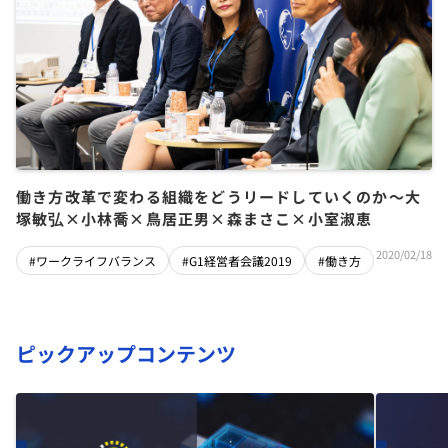
働き方改革で変わる組織をどうリードしていくのか～大
塚敏弘×小林喬×鳥居正男×森まさこ×小室淑恵
2020/02/18
#ワークライフバランス
#G1経営者会議2019
#働き方
ピックアップコンテンツ