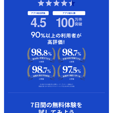
アプリ総合評価
アプリ総DL数
4.5
1
00
万件
突破
7日間の無料体験を
試してみよう