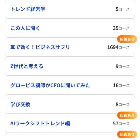
トレンド経営学
5
コース
この人に聞く
35
コース
新着あり
耳で効く！ビジネスサプリ
1694
コース
Z世代と考える
9
コース
グロービス講師がCFOに聞いてみた
16
コース
学び交換
8
コース
新着あり
AIワークシフトトレンド編
57
コース
新着あり