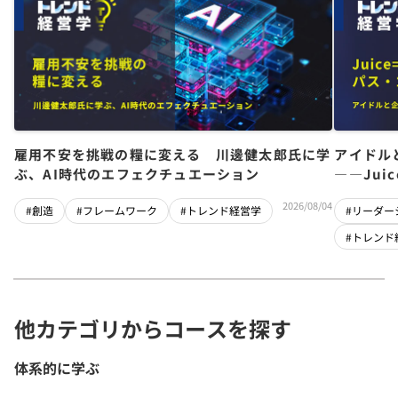
雇用不安を挑戦の糧に変える 川邊健太郎氏に学
アイドル
ぶ、AI時代のエフェクチュエーション
――Jui
チーム」
2026/08/04
#創造
#フレームワーク
#トレンド経営学
#リーダー
#トレンド
他カテゴリからコースを探す
体系的に学ぶ