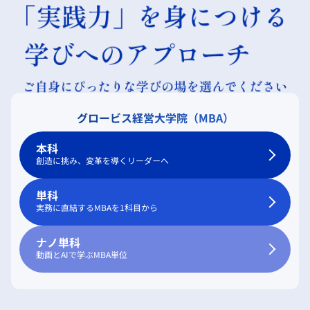
グロービス経営大学院（MBA）
本科
創造に挑み、変革を導くリーダーへ
単科
実務に直結するMBAを1科目から
ナノ単科
動画とAIで学ぶMBA単位