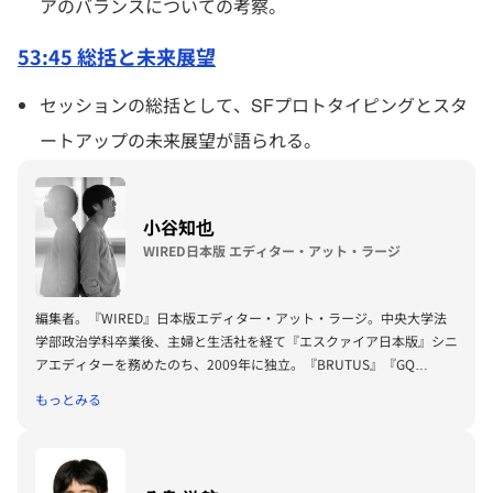
アのバランスについての考察。
53:45 総括と未来展望
セッションの総括として、SFプロトタイピングとスタ
ートアップの未来展望が語られる。
小谷知也
WIRED日本版 エディター・アット・ラージ
編集者。『WIRED』日本版エディター・アット・ラージ。中央大学法
学部政治学科卒業後、主婦と生活社を経て『エスクァイア日本版』シニ
アエディターを務めたのち、2009年に独立。『BRUTUS』『GQ
JAPAN』等のライフスタイル誌で編集・執筆に携わる一方、
もっとみる
『WIRED』日本版に11年の立ち上げから参画。18年、『WIRED』副編
集長に就任。20年、「WIRED Sci-Fiプロトタイピング研究所」所長就
任。23年より現職。