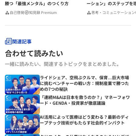
勝つ「最強メンタル」のつくり方
ーション」のステップを
みんなの相談室Premium
自己啓発
知見録 Premium
思考・コミュニケーション
関連記事
合わせて読みたい
一緒に読みたい、関連するトピックをまとめました｡
ライドシェア、空飛ぶクルマ、保育…巨大市場
に挑むベンチャーの戦い方：規制産業で勝つた
めの7つの秘訣
「連続M&Aは日本を救うのか？」マネーフォワ
ード・GENDA・投資家が徹底議論
AI活用によって医療はどう変わる？最新のディ
ープテック技術がもたらす社会的インパクト