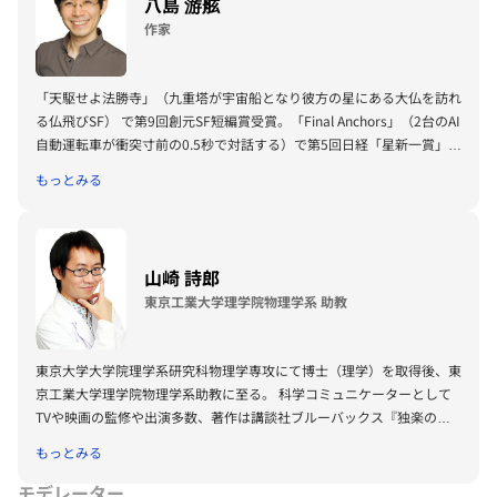
八島 游舷
作家
「天駆せよ法勝寺」（九重塔が宇宙船となり彼方の星にある大仏を訪れ
る仏飛びSF） で第9回創元SF短編賞受賞。「Final Anchors」（2台のAI
自動運転車が衝突寸前の0.5秒で対話する）で第5回日経「星新一賞」グ
ランプリ。UWC英国校で国際バカロレア・ディプロマ取得。筑波大学
もっとみる
比較文化学類卒業後、シカゴ大学にて人文学修士号取得。企業向けに
SFプロトタイピングを手掛ける。
https://yashimayugen.com
山崎 詩郎
東京工業大学理学院物理学系 助教
東京大学大学院理学系研究科物理学専攻にて博士（理学）を取得後、東
京工業大学理学院物理学系助教に至る。 科学コミュニケーターとして
TVや映画の監修や出演多数、著作は講談社ブルーバックス『独楽の科
学』。 SF映画『インターステラー』の解説会を100回実施。 SF映画
もっとみる
『TENET テネット』の字幕科学監修や公式映画パンフの執筆、『クリ
ストファー・ノーランの映画術』（玄光社）の監修を務める。 最近で
モデレーター