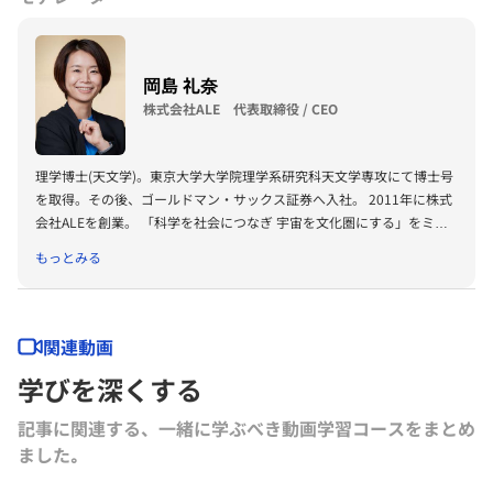
は『オッペンハイマー』（早川書房）の監訳を務める。
岡島 礼奈
株式会社ALE 代表取締役 / CEO
理学博士(天文学)。東京大学大学院理学系研究科天文学専攻にて博士号
を取得。その後、ゴールドマン・サックス証券へ入社。 2011年に株式
会社ALEを創業。 「科学を社会につなぎ 宇宙を文化圏にする」をミッ
ションとし、人工衛星を使った人工流れ星の実現を目指す。 人工衛星2
もっとみる
機の打上成功、世界初の人工流れ星実現に向けて奔走中。
関連動画
学びを深くする
記事に関連する、一緒に学ぶべき動画学習コースをまとめ
ました｡