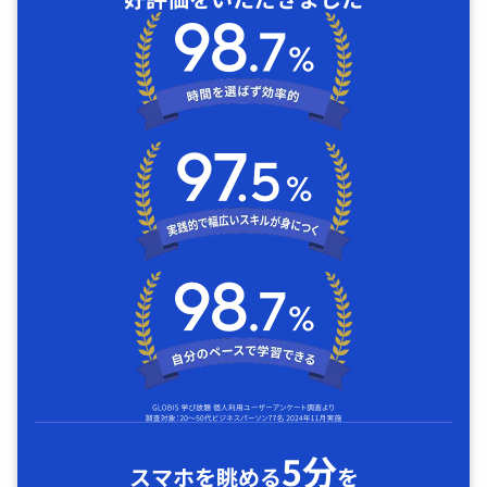
5分
スマホを眺める
を