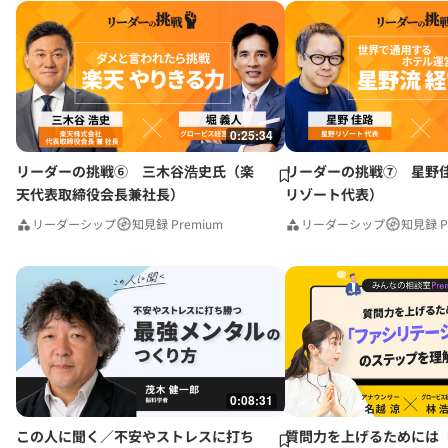
0:25:34
リーダーの挑戦⑥ 三木谷浩史氏（楽
リーダーの挑戦⑦ 星野
天代表取締役会長兼社長）
リゾート代表）
リーダーシップ
知見録 Premium
リーダーシップ
知見録 P
0:08:31
この人に聞く／不安やストレスに打ち
質問力を上げるためには