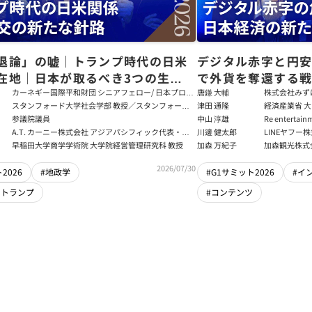
退論」の嘘｜トランプ時代の日米
デジタル赤字と円
在地｜日本が取るべき3つの生存
で外貨を奪還する
田健児×関灘茂×堀井巌×筒井清
る真の条件
カーネギー国際平和財団 シニアフェロー/ 日本プログ
唐鎌 大輔
株式会社みず
ラムディレクター
ト
スタンフォード大学社会学部 教授／スタンフォード
津田 通隆
経済産業省 大
大学アジア太平洋研究センター 所長／東京財団 名誉
デジタル経済
参議院議員
中山 淳雄
Re enter
フェロー
報処理推進機
講師／Plott
A.T. カーニー株式会社 アジアパシフィック代表・日
川邊 健太郎
LINEヤフー
センター 情報分
本法人会長
早稲田大学商学学術院 大学院経営管理研究科 教授
加森 万紀子
加森観光株式
任者
2026/07/30
2026
#地政学
#G1サミット2026
#イ
・トランプ
#コンテンツ