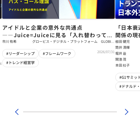
アイドルと企業の意外な共通点
「日本衰
――Juice=Juiceに見る「入れ替わっても
関係の現
強いチーム」をつくるパス・ゴール理論
戦略【櫛
市川 有希
グロービス・デジタル・プラットフォーム GLOBIS
櫛田 健児
学び放題 編集部・コンテンツ開発チーム
筒井 清輝
輝】
2026/07/31
堀井 巌
#リーダーシップ
#フレームワーク
関灘 茂
#トレンド経営学
4
本田 桂子
#G1サミット
#ドナルド