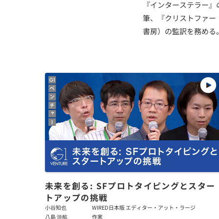
『インターステラー』の
筆、『クリストファー
書房）の監訳を務める
未来を創る: SFプロトタイピングとスター
トアップの挑戦
小谷知也
WIRED日本版 エディター・アット・ラージ
八島 游舷
作家