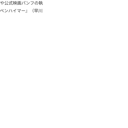
監修や公式映画パンフの執
ッペンハイマー』（早川