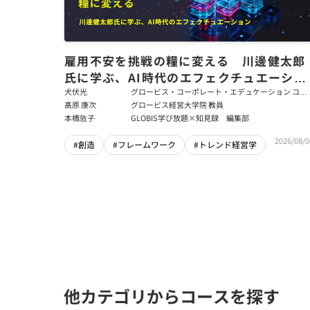
雇用不安を挑戦の糧に変える 川邊健太郎
氏に学ぶ、AI時代のエフェクチュエーショ
ン
犬伏光
グロービス・コーポレート・エデュケーション コー
ポレート・ソリューション・チーム コンサルタント
髙原 康次
グロービス経営大学院 教員
本橋敦子
GLOBIS学び放題×知見録 編集部
2026/08/0
#創造
#フレームワーク
#トレンド経営学
他カテゴリからコースを探す