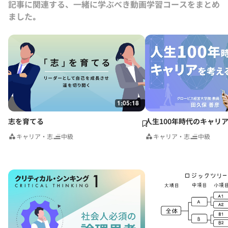
記事に関連する、一緒に学ぶべき動画学習コースをまとめ
技術と戦略』、『27歳からのMBA グロービス流ビジネス基礎力
ました｡
10』、『創業三〇〇年の長寿企業はなぜ栄え続けるのか』（東洋経済
新報社）、『日本型「無私」の経営力』（光文社）、『21世紀日本の
デザイン』（日本経済新聞社）、『MBAクリティカル・シンキングコ
ミュニケーション編』、『日本の営業2010』『全予測環境＆ビジネ
ス』（以上ダイヤモンド社）、『東北発10人の新リーダー 復興にか
ける志』（河北新報出版センター）、訳書に「信念に生きる～ネルソ
ン・マンデラの行動哲学」（英治出版）等がある。
1:05:18
志を育てる
人生100年時代のキャリ
キャリア・志
中級
キャリア・志
中級