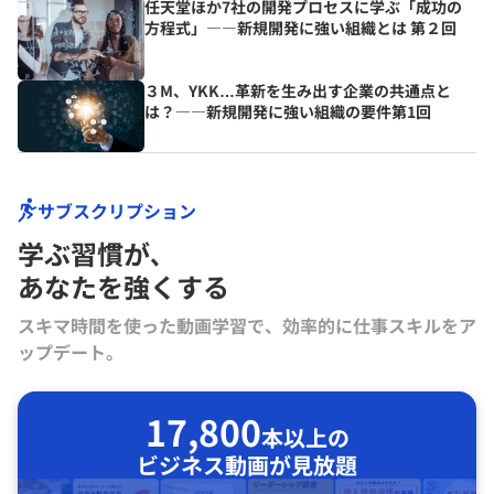
任天堂ほか7社の開発プロセスに学ぶ「成功の
方程式」――新規開発に強い組織とは 第２回
３M、YKK…革新を生み出す企業の共通点と
は？――新規開発に強い組織の要件第1回
サブスクリプション
学ぶ習慣が､
あなたを強くする
スキマ時間を使った動画学習で、効率的に仕事スキルをア
ップデート。
17,800
本以上の
ビジネス動画が見放題