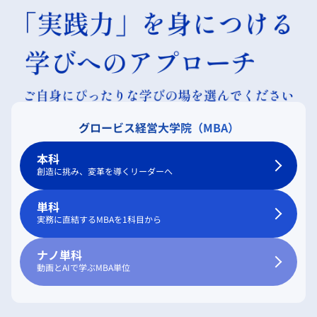
グロービス経営大学院（MBA）
本科
創造に挑み、変革を導くリーダーへ
単科
実務に直結するMBAを1科目から
ナノ単科
動画とAIで学ぶMBA単位