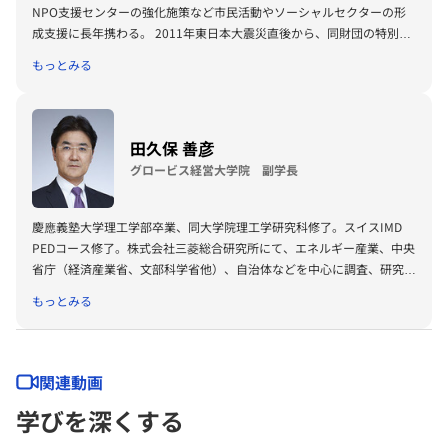
NPO支援センターの強化施策など市民活動やソーシャルセクターの形
成支援に長年携わる。 2011年東日本大震災直後から、同財団の特別支
援チームの責任者として、企業や行政と連携した多くの復興支援事業を
もっとみる
企画、実施。その後、子どもの貧困対策を担当し、わが国初の社会的損
失推計を発表。同時期から、インパクト投資普及のための調査研究に着
手し、2017年に社会的投資推進財団（現SIIF）を設立、現在に至る。
SIIFではインパクト投資の実践、普及活動等を行うとともに、内閣府等
田久保 善彦
各省庁の専門委員などを歴任。グロービス経営大学院、昭和女子大学大
グロービス経営大学院 副学長
学院非常勤講師。公益財団法人ベネッセこども基金理事。
慶應義塾大学理工学部卒業、同大学院理工学研究科修了。スイスIMD
PEDコース修了。株式会社三菱総合研究所にて、エネルギー産業、中央
省庁（経済産業省、文部科学省他）、自治体などを中心に調査、研究、
コンサルティング業務に従事。現在グロービス経営大学院及びグロービ
もっとみる
ス・マネジメント・スクールにて企画・運営業務・研究等を行なう傍
ら、グロービス経営大学院及び企業研修におけるリーダーシップ開発
系・思考科目の教鞭を執る。経済同友会幹事、経済同友会教育問題委員
会副委員長（2012年）、経済同友会教育改革委員会副委員長（2013年
関連動画
度）、ベンチャー企業社外取締役、顧問、NPO法人の理事等も務め
学びを深くする
る。著書に『ビジネス数字力を鍛える』『社内を動かす力』（ダイヤモ
ンド社）、共著に『志を育てる』、『グロービス流 キャリアをつくる