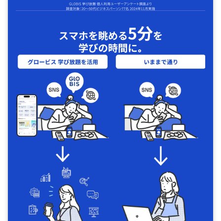
5分
スマホを眺める
を
学びの時間に｡