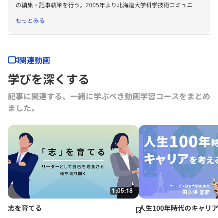
の編集・記事執筆を行う。2005年より北海道大学科学技術コミュニケ
ーター養成ユニット特任准教授、早稲田大学大学院政治学研究科准教
もっとみる
授、北海道大学URAステーション特任准教授、同高等教育推進機構大学
院教育部特任准教授を経て、2016年よりグロービス経営大学院。この
間、日本医療政策機構、国立開発研究法人科学技術振興機構、サイエン
ス・メディア・センターなど、大学やNPO、研究機関など非営利セク
関連動画
ターの新規事業の立ち上げをやり続けている。科学技術コミュニケーシ
学びを深くする
ョン、対話によるイノベーション創発のデザインを研究・実践してい
る。
記事に関連する、一緒に学ぶべき動画学習コースをまとめ
ました｡
1:05:18
志を育てる
人生100年時代のキャリ