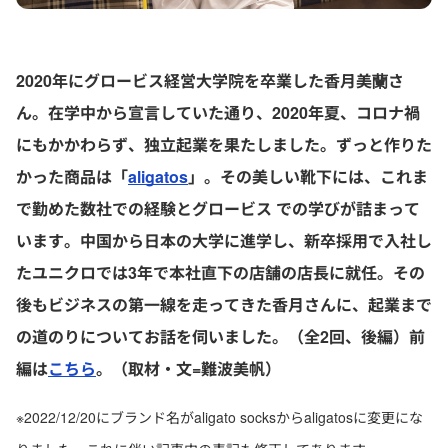
2020年にグロービス経営大学院を卒業した香月美蘭さ
ん。在学中から宣言していた通り、2020年夏、コロナ禍
にもかかわらず、独立起業を果たしました。ずっと作りた
かった商品は「
aligatos
」。その美しい靴下には、これま
で勤めた数社での経験とグロービス での学びが詰まって
います。中国から日本の大学に進学し、新卒採用で入社し
たユニクロでは3年で本社直下の店舗の店長に就任。その
後もビジネスの第一線を走ってきた香月さんに、起業まで
の道のりについてお話を伺いました。（全2回、後編）前
編は
こちら
。（取材・文=難波美帆）
※2022/12/20にブランド名がaligato socksからaligatosに変更にな