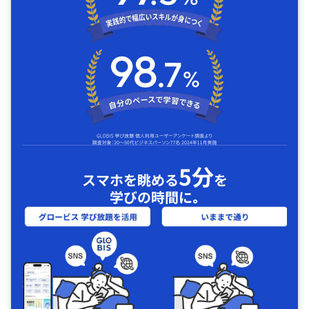
5分
スマホを眺める
を
学びの時間に｡