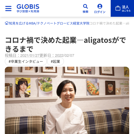
知見を広げる
MBA/テクノベート
グロービス経営大学院
コロナ禍で決めた起業―aliga
コロナ禍で決めた起業―aligatosがで
きるまで
投稿日：2021/01/27
更新日：2022/02/07
#卒業生インタビュー
#起業