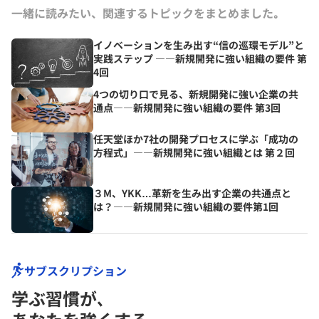
一緒に読みたい、関連するトピックをまとめました｡
イノベーションを生み出す“信の巡環モデル”と
実践ステップ ――新規開発に強い組織の要件 第
4回
4つの切り口で見る、新規開発に強い企業の共
通点――新規開発に強い組織の要件 第3回
任天堂ほか7社の開発プロセスに学ぶ「成功の
方程式」――新規開発に強い組織とは 第２回
３M、YKK…革新を生み出す企業の共通点と
は？――新規開発に強い組織の要件第1回
サブスクリプション
学ぶ習慣が､