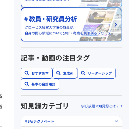
記事・動画の注目タグ
おすすめ本
生成AI
リーダーシップ
基本の会計用語
高
知見録カテゴリ
道
学び放題×知見録とは？
MBA/テクノベート