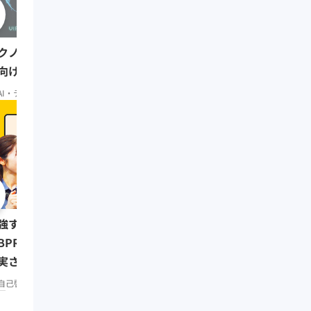
0:54:10
6Tech ~イノベーション
クノベート・ストラテジー ~DX
向けて~（前編）
AI・テクノベート
初級
AI・テクノベート
応用
0:08:07
リーダーの挑戦⑥ 三木
強する習慣をつけたい人は
（楽天代表取締役会長兼
BPR」で仕事もプライベートも
実させよう／みんなの相談室
リーダーシップ
知見録 Prem
remium
自己啓発
知見録 Premium