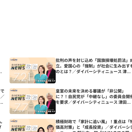
。
批判の声を封じ込め「国旗損壊処罰法」
立。愛国心の「強制」が社会に生み出す
奈
のとは？／ダイバーシティニュース 津田
大介【8/31までの限定公開】
会で
皇室の未来を決める審議が「非公開」
も／
に？！自民党が「中継なし」の委員会開
1
を要求／ダイバーシティニュース 津田大
介【8/31までの限定公開】
%。
積極財政で「家計に追い風」！重点は「
ダ
価高対策」と「成長投資」／ダイバーシ