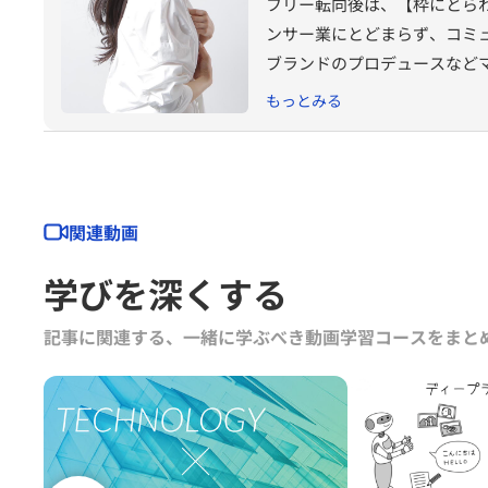
フリー転向後は、【枠にとら
ンサー業にとどまらず、コミ
ブランドのプロデュースなど
また、自身のライフワークと
もっとみる
から学ぶことにこだわり、全
れ、農林水産省主催「働き方
2020年4月には農林水産省
ャリスト¨としても活動をス
関連動画
最近では、自身の趣味であるゲー
く担当するなど、活躍の場を
学びを深くする
記事に関連する、一緒に学ぶべき動画学習コースをまと