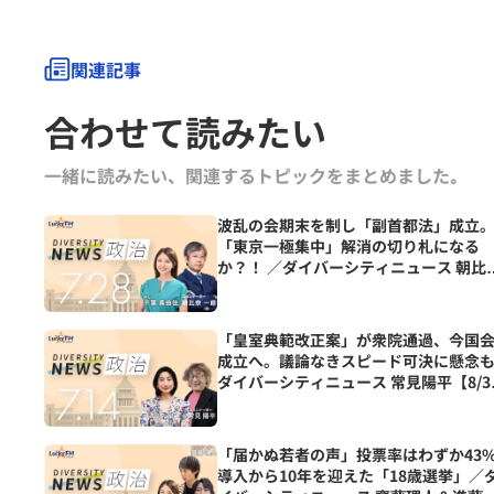
関連記事
合わせて読みたい
一緒に読みたい、関連するトピックをまとめました｡
波乱の会期末を制し「副首都法」成立
「東京一極集中」解消の切り札になる
か？！ ／ダイバーシティニュース 朝比
一郎【8/31までの限定公開】
「皇室典範改正案」が衆院通過、今国
成立へ。議論なきスピード可決に懸念
ダイバーシティニュース 常見陽平【8/3
までの限定公開】
「届かぬ若者の声」投票率はわずか43
導入から10年を迎えた「18歳選挙」／