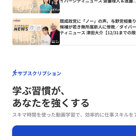
イバーシティニュース 齋藤理人＆進藤
太郎【7/31までの限定公開】
既成政党に「ノー」の声。与野党相乗
候補が若き無所属新人に惨敗／ダイバ
ティニュース 津田大介【12/31までの
公開】
サブスクリプション
学ぶ習慣が､
あなたを強くする
スキマ時間を使った動画学習で、効率的に仕事スキルを