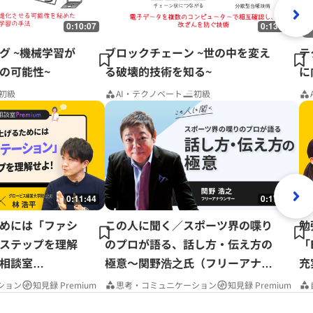
0:10:07
0:13:01
グ ~機械学習が
ブロックチェーン ~世の中を変え
テ
の可能性~
る破壊的技術を知る~
に
初級
AI・テクノベート
初級
0:11:44
0:17:37
めには「ファシ
この人に聞く／スポーツ界の喋り
勉
ステップを理解
のプロが語る、話し方・伝え方の
「
相談室
極意～関野浩之氏（フリーアナウ
充
ンサー）
P
ション
知見録 Premium
思考・コミュニケーション
知見録 Premium