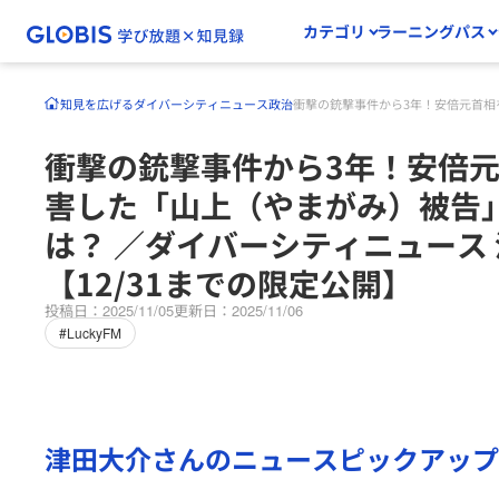
カテゴリ
ラーニングパス
知見を広げる
ダイバーシティニュース
政治
衝撃の銃撃事件から3年！安倍元首相
衝撃の銃撃事件から3年！安倍
害した「山上（やまがみ）被告
は？ ／ダイバーシティニュース
【12/31までの限定公開】
投稿日：2025/11/05
更新日：2025/11/06
#LuckyFM
津田大介
さんのニュースピックアップ