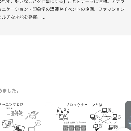
われず、好きなことを仕事にする】ことをテーマに活動。アナウ
ュニケーション・印象学の講師やイベントの企画、ファッション
マルチな才能を発揮。
して位置付けている「食」に関する分野においては、第一次産業
国各地の畑を自ら取材し農業コラムを執筆。その活動が認めら
改革検討会」の有識者に抜擢される。
の推薦により、内閣府地域活性化伝道師を拝命。¨地域興しのスペシ
タート。
ムの分野へ進出。ゲームイベントのMCやe-sportsの実況を多
広げている。
めました｡