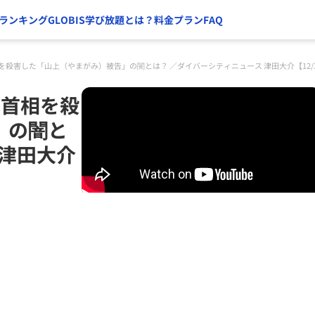
ランキング
GLOBIS学び放題とは？
料金プラン
FAQ
を殺害した「山上（やまがみ）被告」の闇とは？ ／ダイバーシティニュース 津田大介【12/
元首相を殺
」の闇と
 津田大介