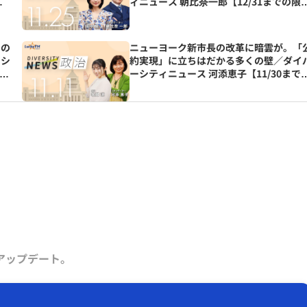
虎
ィニュース 朝比奈一郎【12/31までの限
公開】
りの
ニューヨーク新市長の改革に暗雲が。「
ーシ
約実現」に立ちはだかる多くの壁／ダイ
限定
ーシティニュース 河添恵子【11/30まで
限定公開】
アップデート。