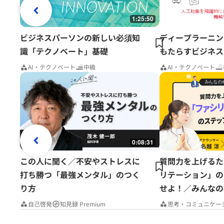
1:25:50
ビジネスパーソンの新しい必須知
ディープラーニン
識「テクノベート」基礎
もたらすビジネス
AI・テクノベート
中級
AI・テクノベート
0:08:31
この人に聞く／不安やストレスに
質問力を上げるた
打ち勝つ「最強メンタル」のつく
リテーション」の
り方
せよ！／みんなの
Premium
自己啓発
知見録 Premium
思考・コミュニケー