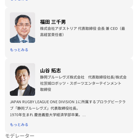
ほかに、常磐大学客員教授、水戸市スポーツ協会会長、(一社)茨城県建
築士会顧問、茨城県行政書士会顧問等役職多数。著書に「水戸市役所
『みとの魅力発信課』」、「実践 市民とつくる公共政策」がある。
福田 三千男
株式会社アダストリア 代表取締役 会長 兼 CEO（最
高経営責任者）
もっとみる
山谷 拓志
静岡ブルーレヴズ株式会社 代表取締役社長/株式会
社茨城ロボッツ・スポーツエンターテインメント
取締役
JAPAN RUGBY LEAGUE ONE DIVISION 1に所属するプロラグビークラ
ブ「静岡ブルーレヴズ」代表取締役社長。
1970年生まれ 慶應義塾大学経済学部卒業。
1993年リクルートに入社し営業職や企画職に従事。アメリカンフット
もっとみる
ボールチーム「リクルートシーガルズ（現・オービックシーガルズ）」
の選手としても活躍し、1996年度・98年度日本選手権（ライスボウ
モデレーター