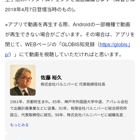
2018年4月7日登壇当時のもの)。
※アプリで動画を再生する際、Androidの一部機種で動画
が再生できない場合がございます。その場合は、アプリを
閉じて、WEBページの「GLOBIS知見録（
https://globis.j
p/
）」にて動画を視聴していただければと思います。
佐藤 裕久
株式会社バルニバービ 代表取締役社長
1961年、京都府生まれ。85年、神戸市外国語大学中退、アパレル会社
で出展計画事業などに従事。91年、有限会社バルニバービ総合研究所
設立、代表取締役に就任。98年、株式会社バルニバービに組織名変
更。 現在、東京・横浜・大阪・京都・神戸に19店舗のカフェレストラ
もっとみる
ンを展開。中古の倉庫や廃材を用いた手作り感覚のカフェで大阪・南船
場の性格を決定づけた仕掛人でもある。既成概念にとらわれない経営手