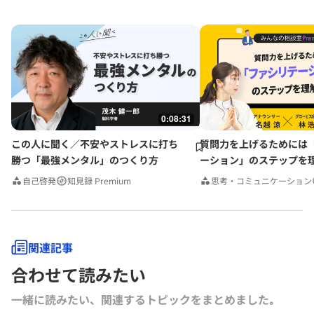
0:08:31
この人に聞く／不安やストレスに打ち
質問力を上げるためには
勝つ「最強メンタル」のつくり方
ーション」のステップを
みんなの相談室Premium
自己啓発
知見録 Premium
思考・コミュニケーション
関連記事
合わせて読みたい
一緒に読みたい、関連するトピックをまとめました｡