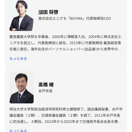
段で関西飲食業を牽引する。
須田 将啓
株式会社エニグモ「BUYMA」代表取締役CEO
慶應義塾大学院を卒業後、2000年に博報堂入社。2004年に株式会社エ
ニグモを設立し、代表取締役に就任。2013年に代表取締役 最高経営責
任者に就任。海外在住のパーソナルショッパー(出品者)から世界中のア
イテムを購入できるソーシャルショッピングサイト「BUYMA」を運
もっとみる
営。
高橋 靖
水戸市長
明治大学大学院政治経済学研究科修士課程修了。国会議員秘書、水戸市
議会議員（３期）、茨城県議会議員（２期）を経て、2011年水戸市長
に初当選し、４期目。2023年から2025年まで茨城県市長会会長を務め
る。現在、全国市長会理事、中核市市長会副会長、茨城県市長会顧問。
もっとみる