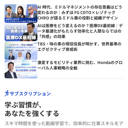
AI 時代、ミドルマネジメントの存在意義はどう
変わるのか｜みずほ FG CDTO×レゾナック
CHRO が語るミドル層の役割と組織デザイン
AIは医療をどう変えるのか？医療DX最前線｜デ
ータ最適化がもたらす効率化と人間ならではの
「共感」の効果
TBS・味の素の現役役員が明かす、世界基準の
エグゼクティブ育成術
激変するモビリティ業界に挑む、Hondaのグロ
ーバル人事戦略の全貌
サブスクリプション
学ぶ習慣が､
あなたを強くする
スキマ時間を使った動画学習で、効率的に仕事スキルをア