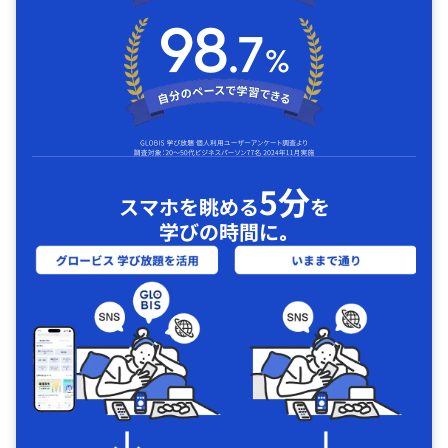
5分
スマホを眺める
を
学びの時間に｡