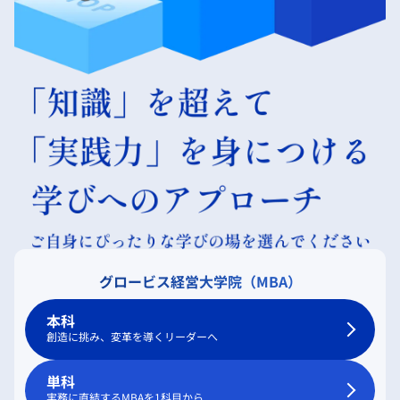
グロービス経営大学院（MBA）
本科
創造に挑み、変革を導くリーダーへ
単科
実務に直結するMBAを1科目から