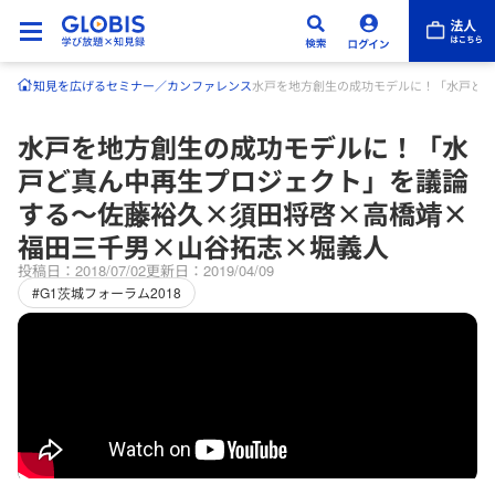
知見を広げる
セミナー／カンファレンス
水戸を地方創生の成功モデルに！「水戸ど真
水戸を地方創生の成功モデルに！「水
戸ど真ん中再生プロジェクト」を議論
する～佐藤裕久×須田将啓×高橋靖×
福田三千男×山谷拓志×堀義人
投稿日：2018/07/02
更新日：2019/04/09
#G1茨城フォーラム2018