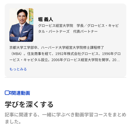
ル）優勝。2000年に選手引退ならびにリクルート退職後シーガルズの
アシスタントGM兼オフェスコーチに就任し2002年度日本社会人選手権
優勝。
堀 義人
その後リンクアンドモチベーション勤務を経て、2007年に「栃木ブレ
グロービス経営大学院 学長／グロービス・キャピ
ックス（現B1リーグ所属・宇都宮ブレックス）」を創業。設立から3年
タル・パートナーズ 代表パートナー
目で田臥勇太選手を擁し日本一となり3期連続で黒字化を達成。日本ト
ップリーグ連携機構による優秀GM表彰「トップリーグトロフィー」を
2008年・09年と2年連続で受賞。
京都大学工学部卒、ハーバード大学経営大学院修士課程修了
日本バスケットボールリーグ専務理事を経て、2014年より「つくばロ
（MBA）。住友商事を経て、1992年株式会社グロービス、1996年グロ
ボッツ（現B1リーグ所属・茨城ロボッツ）」の社長に就任。経営を再
ービス・キャピタル設立。2006年グロービス経営大学院を開学。2008
建し2021年にB1リーグ昇格を果たす。2020年「スポーツビジネス大賞
年に「G1サミット」を創設。2011年には復興支援プロジェクトKIBOW
もっとみる
ライジングスター賞」を受賞。
を立ち上げる。2016年に茨城ロボッツ、2019年に茨城放送オーナー就
2021年6月から現職。2021年9月日本サッカー協会100周年功労表彰。
任。2022年にLuckyFesを立ち上げ、現在総合プロデューサーを務め
スポーツマネジメント分野における専門家としても注目を集め「スポー
る。2024年よりBARKSオーナー、世界最大のPR会社の米国エデルマン
ツ経営論」 「スポーツによる地方創生」 「モチベーションマネジメン
社 社外取締役。
関連動画
ト」などをテーマに講演・著書・寄稿など多数。元アメリカンフットボ
ール日本代表選手。
学びを深くする
記事に関連する、一緒に学ぶべき動画学習コースをまとめ
ました｡