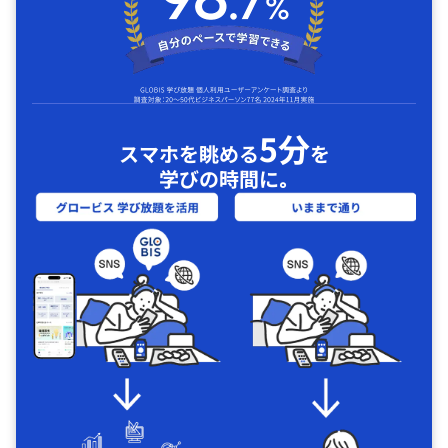
5分
スマホを眺める
を
学びの時間に｡