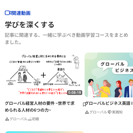
ャイナの立ち上げ、グロービス・アジアパシフィック、グロービス・タ
イランドを設立し、自ら現地でクライアント企業の組織変革、海外拠点
関連動画
の人材育成支援に携わる。上智大学経済学部卒業。スタンフォード経営
学びを深くする
大学院SEP修了。ブカレスト経済大学大学院博士課程修了(PhD)。グロ
ービス経営大学院 専任教員、現職は、グロービス・ヨーロッパのグロ
記事に関連する、一緒に学ぶべき動画学習コースをまとめ
ーバル・チーフ・ストラテジー・オフィサーとして、グローバル案件を
ました｡
統括する。
0:08:19
グローバル経営人材の要件 ~世界で求
グローバルビジネス英語 I
められる人材の6つの力~
グローバル
実践知
グローバル
初級