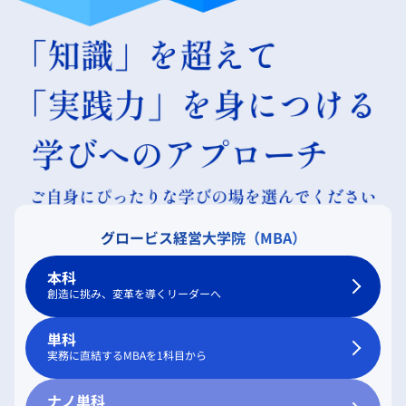
グロービス経営大学院（MBA）
本科
創造に挑み、変革を導くリーダーへ
単科
実務に直結するMBAを1科目から
ナノ単科