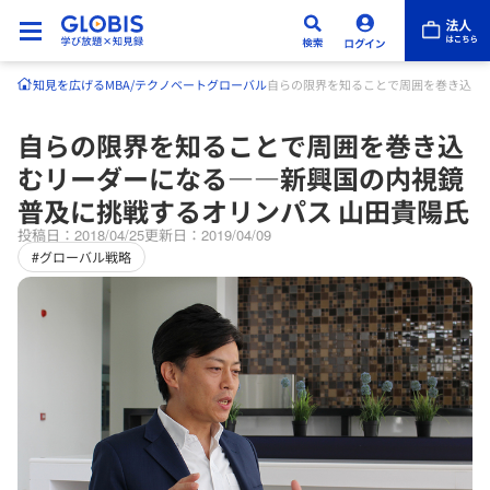
知見を広げる
MBA/テクノベート
グローバル
自らの限界を知ることで周囲を巻き込む
自らの限界を知ることで周囲を巻き込
むリーダーになる――新興国の内視鏡
普及に挑戦するオリンパス 山田貴陽氏
投稿日：2018/04/25
更新日：2019/04/09
#グローバル戦略