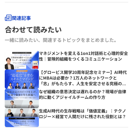
関連記事
合わせて読みたい
一緒に読みたい、関連するトピックをまとめました｡
マネジメントを変える1on1対話術と心理的安全
性｜冒険的組織をつくるコミュニケーション
【グロービス開学20周年記念セミナー】AI時代
にMBAは必要か？1万人のネットワークと
「志」がもたらす、人生を安定させる究極の資
産とは？
なぜ組織の意思決定は遅れるのか？現場が自律
的に動くアジャイルチームの作り方
生成AI時代の生存戦略は「価値定義」：テクノ
ロジー×経営で人間だけに残された役割とは？