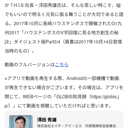
か？H.I.S.社長・澤田秀雄氏は、そんな苦しい時こそ、嘘
でもいいので明るく元気に振る舞うことが大切であると語
る。2017年10月に長崎ハウステンボスで開催されたG1九
州2017「ハウステンボスのV字回復に見る地方創生の秘
訣」ダイジェスト版Part3/4（肩書は2017年10月14日登壇
当時のもの）。
動画のフルバージョンは
こちら
※アプリで動画を再生する際、
Androidの一部機種で動画
が再生できない場合がございます
。その場合は、アプリを
閉じて、WEBページの「
GLOBIS知見録（https://globis.j
p/）」
にて動画を視聴していただければと思います。
澤田 秀雄
株式会社エイチ・アイ・エス 代表取締役会長兼社