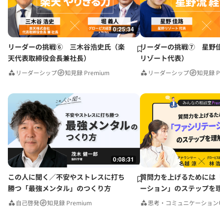
0:25:34
リーダーの挑戦⑥ 三木谷浩史氏（楽
リーダーの挑戦⑦ 星野
天代表取締役会長兼社長）
リゾート代表）
リーダーシップ
知見録 Premium
リーダーシップ
知見録 P
0:08:31
この人に聞く／不安やストレスに打ち
質問力を上げるためには
勝つ「最強メンタル」のつくり方
ーション」のステップを
みんなの相談室Premium
自己啓発
知見録 Premium
思考・コミュニケーション