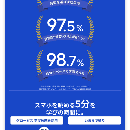
5分
スマホを眺める
を
学びの時間に｡