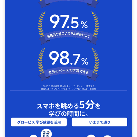
5分
スマホを眺める
を
学びの時間に｡