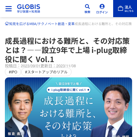
知見を広げる
MBA/テクノベート
創造・変革
成長過程における難所と、その対応策とは？――
成長過程における難所と、その対応策
とは？――設立9年で上場 i-plug取締
役に聞く Vol.1
投稿日：2023/09/01
更新日：2023/11/08
#IPO
#スタートアップのリアル