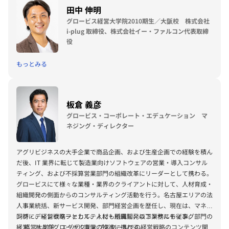
田中 伸明
グロービス経営大学院2010期生／大阪校 株式会社
i-plug 取締役、株式会社イー・ファルコン代表取締
役
もっとみる
板倉 義彦
グロービス・コーポレート・エデュケーション マ
ネジング・ディレクター
アグリビジネスの大手企業で商品企画、および生産企画での経験を積ん
だ後、IT 業界に転じて製造業向けソフトウェアの営業・導入コンサル
ティング、および不採算営業部門の組織改革にリーダーとして携わる。
グロービスにて様々な業種・業界のクライアントに対して、人材育成・
組織開発の側面からのコンサルティング活動を行う。名古屋エリアの法
人事業統括、新サービス開発、部門経営企画を歴任し、現在は、マネジ
ング・ディレクターとして、人材・組織開発のコンサルティング部門の
同時に、経営戦略ファカルティにも所属し、以下業務にも従事。
経営、およびグローバル事業の推進に携わる。
・ 経営大学院、エグゼクティブスクールでの経営戦略のコンテンツ開