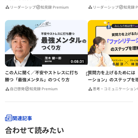
リーダーシップ
知見録 Premium
リーダーシップ
知見録 P
0:08:31
この人に聞く／不安やストレスに打ち
質問力を上げるためには
勝つ「最強メンタル」のつくり方
ーション」のステップを
みんなの相談室Premium
自己啓発
知見録 Premium
思考・コミュニケーション
関連記事
合わせて読みたい