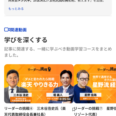
同友会メンバー。2020年に『女性社員の育て方、教えます』を出版。
ハーバード大学、ジョンズホプキンズ大学院卒。
もっとみる
関連動画
学びを深くする
記事に関連する、一緒に学ぶべき動画学習コースをまとめ
ました｡
0:25:34
リーダーの挑戦⑥ 三木谷浩史氏（楽
リーダーの挑戦⑦ 星野
天代表取締役会長兼社長）
リゾート代表）