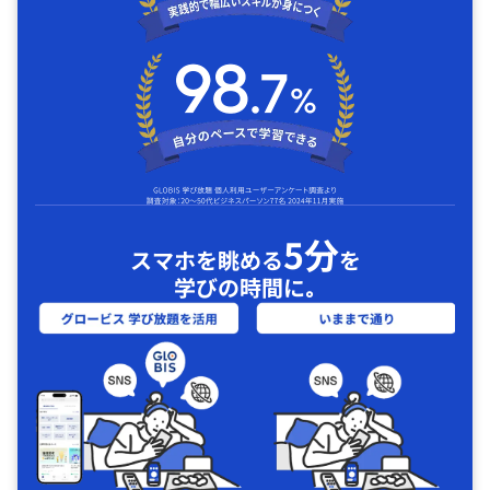
5分
スマホを眺める
を
学びの時間に｡