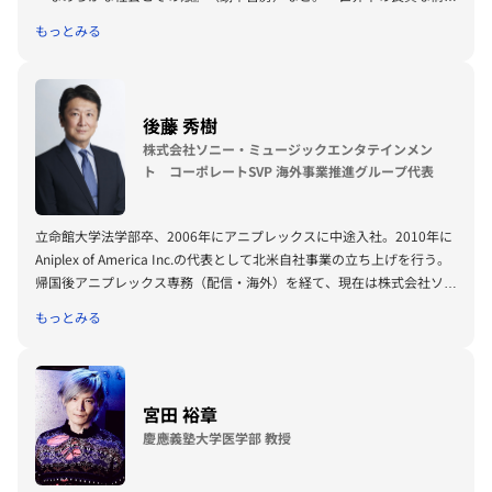
を必要な人に送り届ける」ことをミッションに、2012年にスマートニ
もっとみる
ュース株式会社を共同創業。2014年9月SmartNews International Inc.
を設立し、米国市場の展開を牽引している。
後藤 秀樹
株式会社ソニー・ミュージックエンタテインメン
ト コーポレートSVP 海外事業推進グループ代表
立命館大学法学部卒、2006年にアニプレックスに中途入社。2010年に
Aniplex of America Inc.の代表として北米自社事業の立ち上げを行う。
帰国後アニプレックス専務（配信・海外）を経て、現在は株式会社ソニ
ー・ミュージックエンタテインメント海外事業推進グループ担当とし
もっとみる
て、アニメのみならず音楽や日本のエンターテインメントの海外展開を
支援。
宮田 裕章
慶應義塾大学医学部 教授