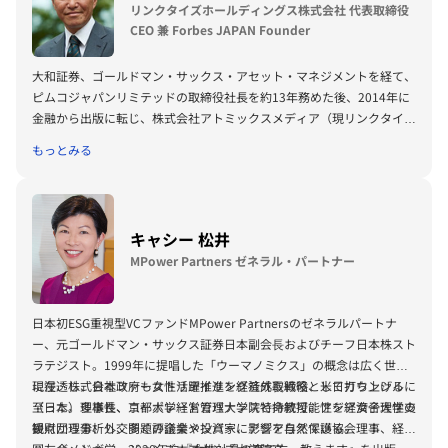
ー、ナレッジワーク、TEARASSなど。
リンクタイズホールディングス株式会社 代表取締役
同社以前は、経営コンサルティング会社（現PwC）にて、プロジェク
CEO 兼 Forbes JAPAN Founder
トマネジャーを歴任。東京大学法学部卒。
大和証券、ゴールドマン・サックス・アセット・マネジメントを経て、
ピムコジャパンリミテッドの取締役社長を約13年務めた後、2014年に
金融から出版に転じ、株式会社アトミックスメディア（現リンクタイズ
株式会社）代表取締役CEO 兼 Forbes JAPAN編集長に就任。 2019年よ
もっとみる
りリンクタイズ株式会社 代表取締役CEO（Forbes JAPANファウンダ
ー）。 2016年よりD4V (Design for Ventures, IDEOとの合弁VC)の
Founder 兼 CEOを兼務。日本経済新聞の連載に寄稿するなど、資本市
場全般に関する論文・著書多数。 1992年度証券アナリストジャーナル
キャシー 松井
賞受賞。エ ンデバー・ジャパン代表理事、日本ベンチャーキャピタル
MPower Partners ゼネラル・パートナー
協会専務理事、アジア・パシフィック・イニシアティブ理事、ヒューマ
ン・ライツ・ウオッチ国際理事、東京フィナンシャル・リサーチ編集委
員を務める。 早稲田大学より理学学士号、工学修士号を取得、同大大
日本初ESG重視型VCファンドMPower Partnersのゼネラルパートナ
学院理工学研究科博士前期課程修了。
ー、元ゴールドマン・サックス証券日本副会⻑およびチーフ日本株スト
ラテジスト。1999年に提唱した「ウーマノミクス」の概念は広く世界
に浸透し、日本政府も女性活躍推進を経済成⻑戦略として打ち上げるに
現在、株式会社ファーストリテイリング社外取締役、米日カウンシル
至った。多様性、コーポレートガバナンスと持続可能性を経済合理性の
（日本）理事長、京都大学経営管理大学院特命教授、アジア女子大学支
観点から分析し、多くの企業や投資家に影響を与えている。
援財団理事、外交問題評議会メンバー、アジア自然保護協会理事、経済