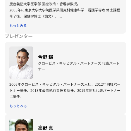
慶應義塾大学医学部 医療政策・管理学教授。
2003年に東京大学大学院医学系研究科健康科学・看護学専攻 修士課程
修了後、保健学博士（論文）。
早稲田大学人間科学学術院助手、東京大学大学院医学系研究科 医療品
もっとみる
質評価学講座助教を経て、09年より東京大学大学院 同講座准教授、14
年より同教授（15年より非常勤）。
プレゼンター
15年より慶応義塾大学医学部 医療政策・管理学教室教授。
20年より大阪大学招へい教授も務める。
データを活用した社会変革を、医療をはじめとする様々な分野で実践し
今野 穣
ている。
グロービス・キャピタル・パートナーズ 代表パート
ナー
2006年グロービス・キャピタル・パートナーズ入社、2012年同社パー
トナー就任、2013年最高執行責任者就任、2019年同社代表パートナー
に就任。
主なトラックレコードは、Visional（旧ビズリーチ）、Yappli、クリー
もっとみる
マ、アカツキ、ブイキューブ、ライフネット生命保険、Quipper、キラ
メックス。
主な投資担当先は、スマートニュース、アンドパッド、READYFOR、
高野 真
akippa、アグリメディア、FLYWHEEL、リノベる。、tebiki、セイビ