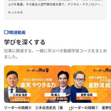
上げを推進。その後法人部門責任者を経て、デジタル・テクノロジーで
人材育成にイノベーションを興すことを目的としたグロービス・デジタ
もっとみる
ル・プラットフォーム部門を立ち上げ責任者として組織をリードする。
創造(ベンチャー、新規事業)領域の研究・開発グループの責任者も担
い、自身もグロービス経営大学院や企業研修において「クリエイティビ
ティ」「イノベーション」等のプログラムの講師も担当。
関連動画
その他、公益財団法人日本サッカー協会の審判委員会に外部委員として
学びを深くする
も参画。
記事に関連する、一緒に学ぶべき動画学習コースをまとめ
ました｡
0:25:34
リーダーの挑戦⑥ 三木谷浩史氏（楽
リーダーの挑戦⑦ 星野