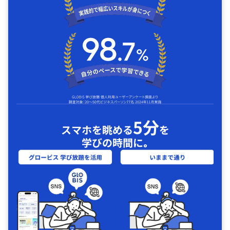
5分
スマホを眺める
を
学びの時間に｡