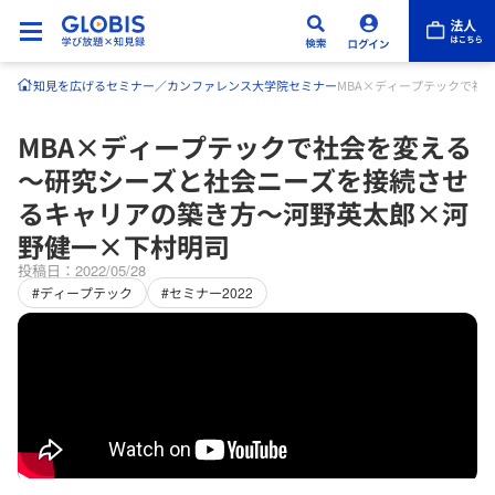
知見を広げる
セミナー／カンファレンス
大学院セミナー
MBA×ディープテックで社
MBA×ディープテックで社会を変える
～研究シーズと社会ニーズを接続させ
るキャリアの築き方～河野英太郎×河
野健一×下村明司
投稿日：2022/05/28
#ディープテック
#セミナー2022