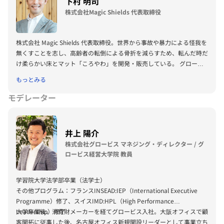
下村 明司
株式会社Magic Shields 代表取締役
株式会社 Magic Shields 代表取締役。世界から事故や暴力による怪我を
無くすことを志し、高齢者の転倒による骨折を減らすため、転んだ時だ
け柔らかい床とマット「ころやわ」を開発・販売している。 グロービ
ス経営大学院経営研究科経営専攻(MBA)修了。
もっとみる
モデレーター
井上 陽介
株式会社グロービス マネジング・ディレクター / グ
ロービス経営大学院 教員
学習院大学法学部卒業（法学士）
その他プログラム：フランスINSEAD:IEP（International Executive
Programme）修了、スイスIMD:HPL（High Performance
Leadership）修了
大学卒業後、消費財メーカーを経てグロービス入社。大阪オフィスで顧
客開拓に従事した後、名古屋オフィス新規開設リーダーとして事業立ち