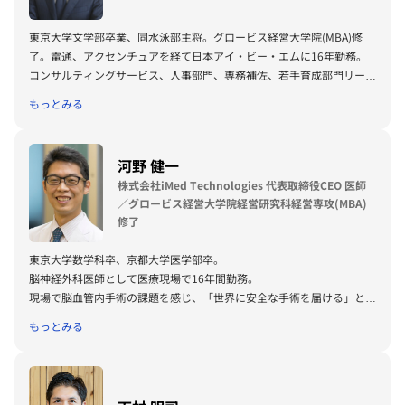
東京大学文学部卒業、同水泳部主将。グロービス経営大学院(MBA)修
了。電通、アクセンチュアを経て日本アイ・ビー・エムに16年勤務。
コンサルティングサービス、人事部門、専務補佐、若手育成部門リーダ
ー、サービス営業などを歴任。大企業グループ向けを中心に複数社の人
もっとみる
事制度改革やコミュニケーション改革、人材育成、組織行動改革、ソフ
トウェアの日本展開などを推進。在勤時に2017年に(株)Eight Arrowsを
起業し代表取締役に就任。2019年に(株)アイデミー執行役員も兼務。
河野 健一
株式会社iMed Technologies 代表取締役CEO 医師
著書に2013年ビジネス書大賞書店賞を受賞した「99%の人がしていな
／グロービス経営大学院経営研究科経営専攻(MBA)
いたった1%の仕事のコツ」、「99%の人がしていないたった1%のリ
修了
ーダーのコツ」「99%の人がしていないたった1%のメンタルのコツ」
(ディスカヴァー・トゥエンティワン)。累計発行部数は160万部。「現
東京大学数学科卒、京都大学医学部卒。
代語訳 学問のすすめ」（SBクリエイティブ）、「VUCA時代の仕事の
脳神経外科医師として医療現場で16年間勤務。
キホン」（PHP研究所）監訳本に「世界のエグゼクティブが学ぶ 誰も
現場で脳血管内手術の課題を感じ、「世界に安全な手術を届ける」とい
がリーダーになれる特別授業 (Harvard Business Review Press)」。
う理念を掲げて起業。
もっとみる
くも膜下出血や脳梗塞に対する脳血管内治療のリアルタイム手術支援AI
を開発中。