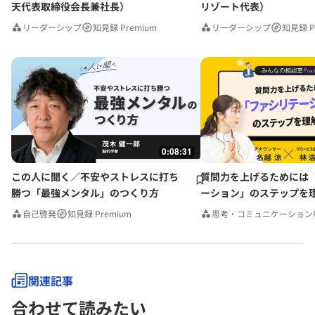
天代表取締役会長兼社長）
リゾート代表）
リーダーシップ
知見録 Premium
リーダーシップ
知見録 P
0:08:31
この人に聞く／不安やストレスに打ち
質問力を上げるためには
勝つ「最強メンタル」のつくり方
ーション」のステップを
みんなの相談室Premium
自己啓発
知見録 Premium
思考・コミュニケーション
関連記事
合わせて読みたい