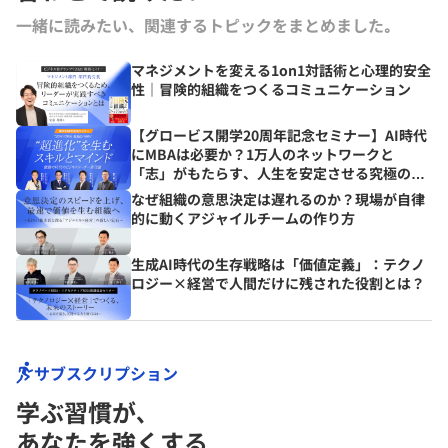
一緒に読みたい、関連するトピックをまとめました｡
マネジメントを変える1on1対話術と心理的安全
性｜冒険的組織をつくるコミュニケーション
【グロービス開学20周年記念セミナー】AI時代
にMBAは必要か？1万人のネットワークと
「志」がもたらす、人生を安定させる究極の資
産とは？
なぜ組織の意思決定は遅れるのか？現場が自律
的に動くアジャイルチームの作り方
生成AI時代の生存戦略は「価値定義」：テクノ
ロジー×経営で人間だけに残された役割とは？
サブスクリプション
学ぶ習慣が､
あなたを強くする