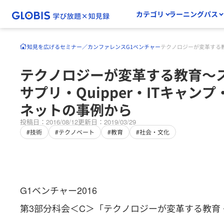
カテゴリ
ラーニングパス
知見を広げる
セミナー／カンファレンス
G1ベンチャー
テクノロジーが変革する教
テクノロジーが変革する教育～
サプリ・Quipper・ITキャン
ネットの事例から
投稿日：2016/08/12
更新日：2019/03/29
#技術
#テクノベート
#教育
#社会・文化
G1ベンチャー2016
第3部分科会＜C＞「テクノロジーが変革する教育