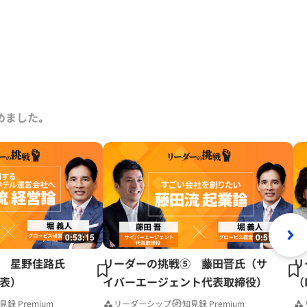
めました｡
0:53:15
0:51:41
 星野佳路氏
リーダーの挑戦⑤ 藤田晋氏（サ
リ
表）
イバーエージェント代表取締役）
（
見録 Premium
リーダーシップ
知見録 Premium