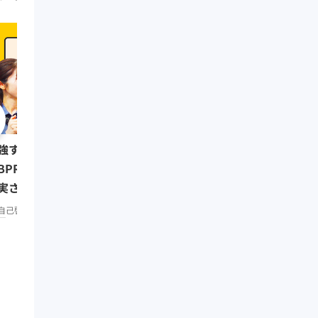
0:08:07
強する習慣をつけたい人は
リーダーの挑戦⑥ 三木
BPR」で仕事もプライベートも
（楽天代表取締役会長兼
実させよう／みんなの相談室
リーダーシップ
知見録 Prem
remium
自己啓発
知見録 Premium