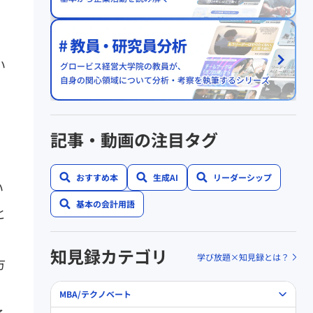
い
ー
記事・動画の注目タグ
おすすめ本
生成AI
リーダーシップ
い
基本の会計用語
と
知見録カテゴリ
学び放題×知見録とは？
方
MBA/テクノベート