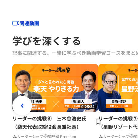
関連動画
学びを深くする
記事に関連する、一緒に学ぶべき動画学習コースをまと
0:25:34
リーダーの挑戦⑥ 三木谷浩史氏
リーダーの挑戦⑦
（楽天代表取締役会長兼社長）
（星野リゾート代
リーダーシップ
知見録 Premium
リーダーシップ
知