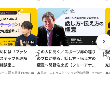
0:11:44
0:17:37
めには「ファシ
この人に聞く／スポーツ界の喋り
勉
ステップを理解
のプロが語る、話し方・伝え方の
「
相談室
極意～関野浩之氏（フリーアナウ
充
ンサー）
P
ション
知見録 Premium
思考・コミュニケーション
知見録 Premium