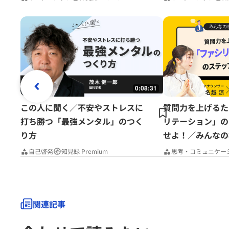
0:08:31
この人に聞く／不安やストレスに
質問力を上げるた
打ち勝つ「最強メンタル」のつく
リテーション」の
り方
せよ！／みんなの
Premium
自己啓発
知見録 Premium
思考・コミュニケー
関連記事