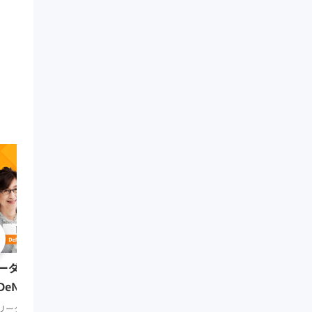
0:51:41
リーダーの挑戦② 田坂
ーダーの挑戦⑨ 南場智子氏
（多摩大学大学院名誉教
DeNA会長）
リーダーシップ
知見録 Prem
リーダーシップ
知見録 Premium