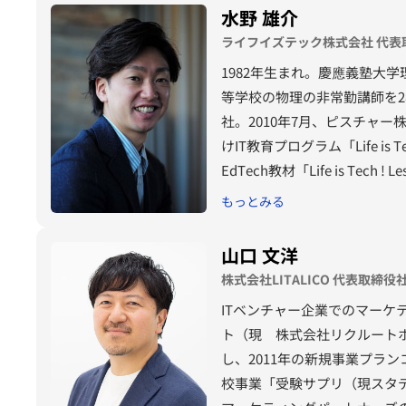
水野 雄介
ライフイズテック株式会社 代表取
1982年生まれ。慶應義塾大
等学校の物理の非常勤講師を
社。2010年7月、ピスチャ
けIT教育プログラム「Life 
EdTech教材「Life is Tech 
クール・エックス）」を通し
もっとみる
れる人」への一歩を後押しし
ム」や、株式会社経済界主催
山口 文洋
グラム」、NPO法人ETIC.主催
株式会社LITALICO 代表取締役
ログラム・アワードのメンター
ITベンチャー企業でのマーケ
家との車座対話」に参加。社
ト（現 株式会社リクルート
成に取り組む。
し、2011年の新規事業プラン
校事業「受験サプリ（現スタデ