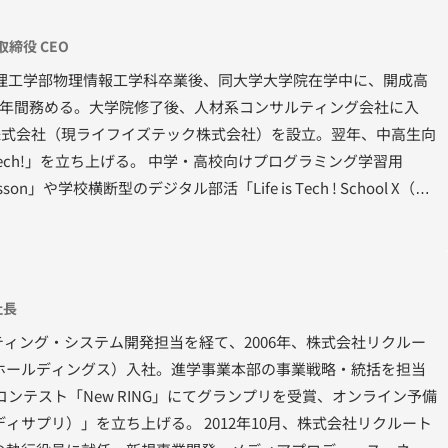
締役 CEO
学理工学部物理情報工学科卒業後、同大学大学院在学中に、開成高
2年間務める。大学院修了後、人材系コンサルティング会社に入
ー株式会社（現ライフイズテック株式会社）を設立。翌年、中高生向
is Tech!」を立ち上げる。 中学・高校向けプログラミング学習用
! Lesson」や学校横断型のデジタル部活「Life is Tech ! School X（ス
て、公教育の分野でも「デジタルを活用し、自分で世界を変えら
ている。 また、丸井グループ主催「アクセラレーター・プログラ
「金の卵発掘プロジェクト」、東京証券取引所「JPX起業体験プロ
「MAKERS UNIVERSITY 」をはじめとする起業家育成に関するプ
社長
・審査員を歴任。 2022年5月には岸田総理大臣との「社会的起業
ティング・システム開発担当を経て、2006年、株式会社リクルー
会をよりよく変えていく次世代のデジタル・アントレプレナー育
ホールディングス）入社。進学事業本部の事業戦略・統括を担当
コンテスト「New RING」にてグランプリを受賞、オンライン予備
ィサプリ）」を立ち上げる。 2012年10月、株式会社リクルート