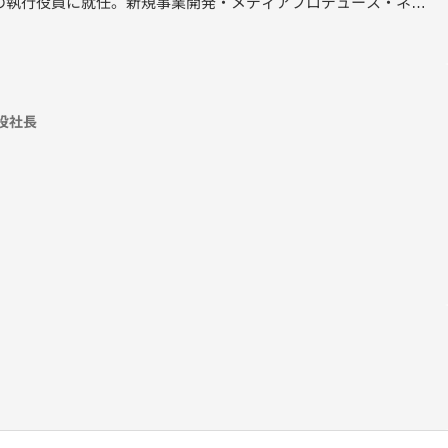
の執行役員に就任。新規事業開発・メディアプロデュース・ネッ
15年4月より、リクルートホールディングス執行役員およびリクルー
代表取締役社長に就任。2018年4月より、リクルート執行役員 教
月株式会社LITALICOに入社、副社長執行役員を経て、2023年4月
役社長