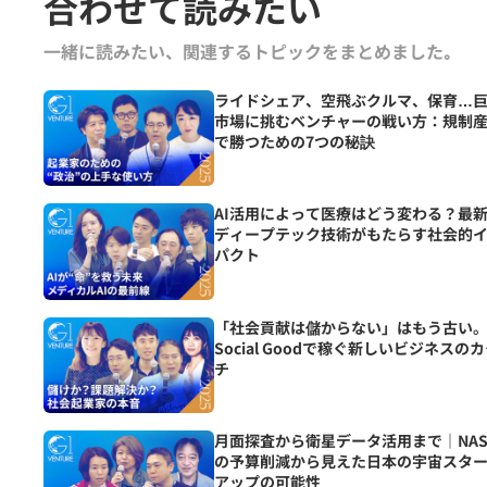
合わせて読みたい
一緒に読みたい、関連するトピックをまとめました｡
ライドシェア、空飛ぶクルマ、保育…
市場に挑むベンチャーの戦い方：規制
で勝つための7つの秘訣
AI活用によって医療はどう変わる？最
ディープテック技術がもたらす社会的
パクト
「社会貢献は儲からない」はもう古い
Social Goodで稼ぐ新しいビジネスの
チ
月面探査から衛星データ活用まで｜NAS
の予算削減から見えた日本の宇宙スタ
アップの可能性