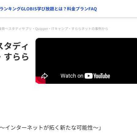
ランキング
GLOBIS学び放題とは？
料金プラン
FAQ
育～スタディサプリ・Quipper・ITキャンプ・すららネットの事例から
スタディ
プ・すらら
 ～インターネットが拓く新たな可能性～」