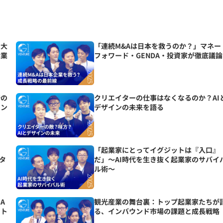
巨大
「連続M&Aは日本を救うのか？」マネー
産業
フォワード・GENDA・投資家が徹底議論
新の
クリエイターの仕事はなくなるのか？AI
イン
デザインの未来を語る
。
「起業家にとってイグジットは『入口』
カタ
だ」〜AI時代を生き抜く起業家のサバイ
ル術〜
A
観光産業の舞台裏：トップ起業家たちが
ート
る、インバウンド市場の課題と成長戦略