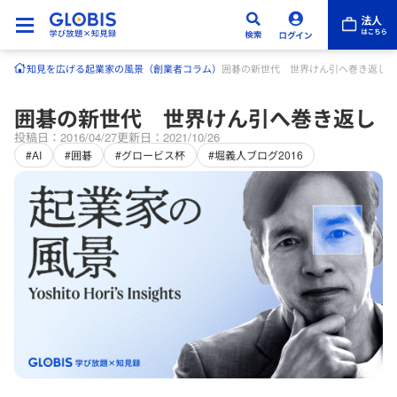
知見を広げる
起業家の風景（創業者コラム）
囲碁の新世代 世界けん引へ巻き返し
囲碁の新世代 世界けん引へ巻き返し
投稿日：2016/04/27
更新日：2021/10/26
#AI
#囲碁
#グロービス杯
#堀義人ブログ2016