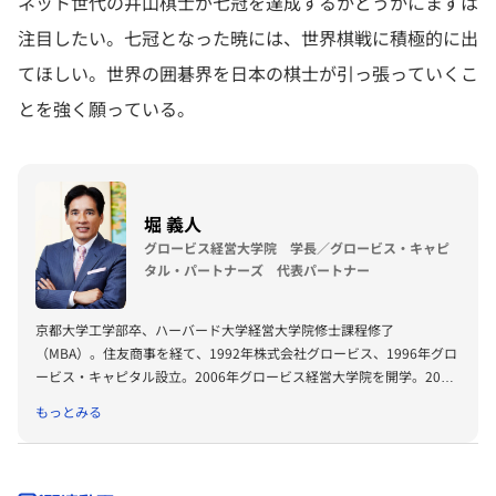
ネット世代の井山棋士が七冠を達成するかどうかにまずは
注目したい。七冠となった暁には、世界棋戦に積極的に出
てほしい。世界の囲碁界を日本の棋士が引っ張っていくこ
とを強く願っている。
堀 義人
グロービス経営大学院 学長／グロービス・キャピ
タル・パートナーズ 代表パートナー
京都大学工学部卒、ハーバード大学経営大学院修士課程修了
（MBA）。住友商事を経て、1992年株式会社グロービス、1996年グロ
ービス・キャピタル設立。2006年グロービス経営大学院を開学。2008
年に「G1サミット」を創設。2011年には復興支援プロジェクトKIBOW
もっとみる
を立ち上げる。2016年に茨城ロボッツ、2019年に茨城放送オーナー就
任。2022年にLuckyFesを立ち上げ、現在総合プロデューサーを務め
る。2024年よりBARKSオーナー、世界最大のPR会社の米国エデルマン
社 社外取締役。