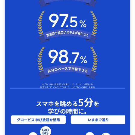
5分
スマホを眺める
を
学びの時間に｡