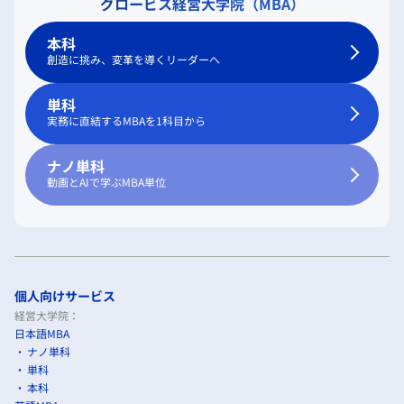
グロービス経営大学院（MBA）
本科
創造に挑み、変革を導くリーダーへ
単科
実務に直結するMBAを1科目から
ナノ単科
動画とAIで学ぶMBA単位
個人向けサービス
経営大学院：
日本語MBA
ナノ単科
単科
本科