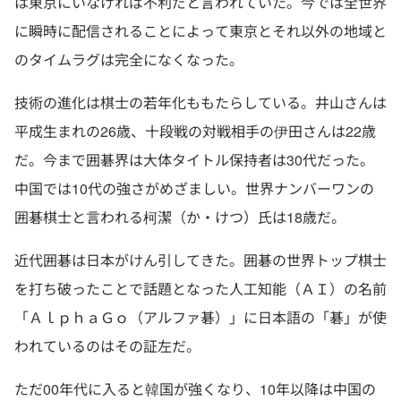
は東京にいなければ不利だと言われていた。今では全世界
に瞬時に配信されることによって東京とそれ以外の地域と
のタイムラグは完全になくなった。
技術の進化は棋士の若年化ももたらしている。井山さんは
平成生まれの26歳、十段戦の対戦相手の伊田さんは22歳
だ。今まで囲碁界は大体タイトル保持者は30代だった。
中国では10代の強さがめざましい。世界ナンバーワンの
囲碁棋士と言われる柯潔（か・けつ）氏は18歳だ。
近代囲碁は日本がけん引してきた。囲碁の世界トップ棋士
を打ち破ったことで話題となった人工知能（ＡＩ）の名前
「ＡｌｐｈａＧｏ（アルファ碁）」に日本語の「碁」が使
われているのはその証左だ。
ただ00年代に入ると韓国が強くなり、10年以降は中国の