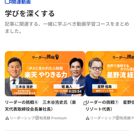
関連動画
学びを深くする
記事に関連する、一緒に学ぶべき動画学習コースをまとめ
ました｡
0:25:34
リーダーの挑戦⑥ 三木谷浩史氏（楽
リーダーの挑戦⑦ 星野
天代表取締役会長兼社長）
リゾート代表）
リーダーシップ
知見録 Premium
リーダーシップ
知見録 P