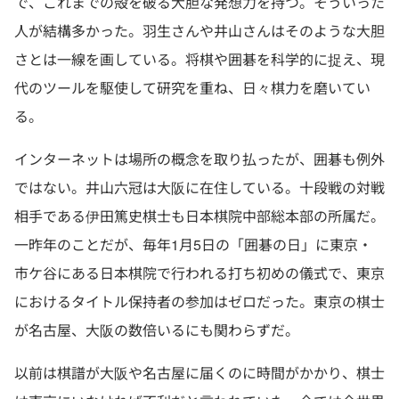
で、これまでの殻を破る大胆な発想力を持つ。そういった
人が結構多かった。羽生さんや井山さんはそのような大胆
さとは一線を画している。将棋や囲碁を科学的に捉え、現
代のツールを駆使して研究を重ね、日々棋力を磨いてい
る。
インターネットは場所の概念を取り払ったが、囲碁も例外
ではない。井山六冠は大阪に在住している。十段戦の対戦
相手である伊田篤史棋士も日本棋院中部総本部の所属だ。
一昨年のことだが、毎年1月5日の「囲碁の日」に東京・
市ケ谷にある日本棋院で行われる打ち初めの儀式で、東京
におけるタイトル保持者の参加はゼロだった。東京の棋士
が名古屋、大阪の数倍いるにも関わらずだ。
以前は棋譜が大阪や名古屋に届くのに時間がかかり、棋士