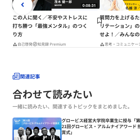
0:08:31
この人に聞く／不安やストレスに
質問力を上げるた
打ち勝つ「最強メンタル」のつく
リテーション」の
り方
せよ！／みんなの
Premium
自己啓発
知見録 Premium
思考・コミュニケー
関連記事
合わせて読みたい
一緒に読みたい、関連するトピックをまとめました｡
グロービス経営大学院卒業生に授与「
21回グロービス・アルムナイアワード 
賞式」