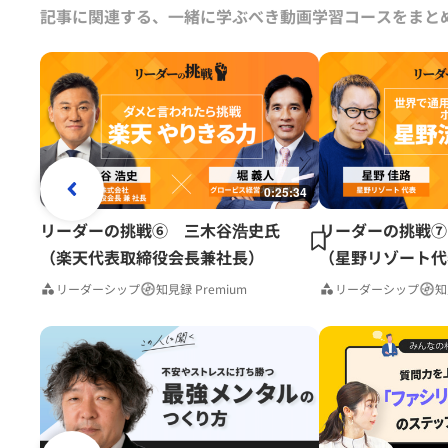
記事に関連する、一緒に学ぶべき動画学習コースをまと
0:25:34
リーダーの挑戦⑥ 三木谷浩史氏
リーダーの挑戦⑦
（楽天代表取締役会長兼社長）
（星野リゾート代
リーダーシップ
知見録 Premium
リーダーシップ
知