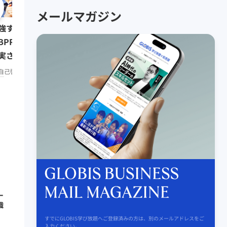
0:08:07
メールマガジン
強する習慣をつけたい人は
リーダーの挑戦⑥ 三木
BPR」で仕事もプライベートも
（楽天代表取締役会長兼
実させよう／みんなの相談室
リーダーシップ
知見録 Prem
remium
自己啓発
知見録 Premium
ー
織
すでにGLOBIS学び放題へご登録済みの方は、別のメールアドレスをご
入力ください。