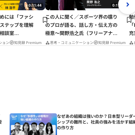
0:11:44
0:17:37
めには「ファシ
この人に聞く／スポーツ界の喋り
勉
ステップを理解
のプロが語る、話し方・伝え方の
「
相談室
極意～関野浩之氏（フリーアナウ
充
ンサー）
P
ション
知見録 Premium
思考・コミュニケーション
知見録 Premium
第
なぜあの組織は強いのか？日本型リーダ
授
シップの難所と、社員の強みを活かす組
の作り方