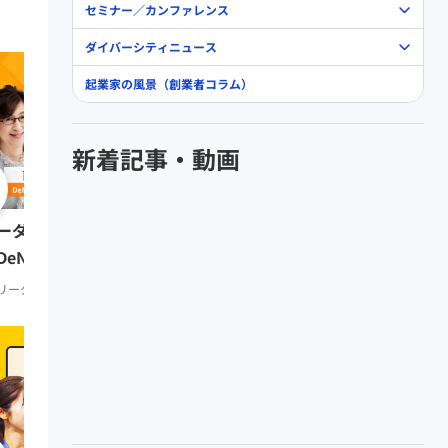
セミナー／カンファレンス
ダイバーシティニュース
起業家の風景（創業者コラム）
新着記事・動画
0:51:41
リーダーの挑戦② 田坂
ーダーの挑戦⑨ 南場智子氏
（多摩大学大学院名誉教
DeNA会長）
リーダーシップ
知見録 Prem
リーダーシップ
知見録 Premium