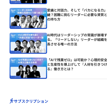
愛嬌と対話力、そして「バカになる力
鍵？困難に挑むリーダーに必要な資質
の持ち方
AI時代はリーダーシップの常識が崩壊
る。「リードしない」リーダーが組織
長させる唯一の方法
「AIで残業ゼロ」は可能か？心理的安
と生産性を爆上げして『人材を引きつ
る』働き方とは？
サブスクリプション