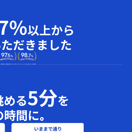
97%
以上から
いただきました
5分
眺める
を
の時間に｡