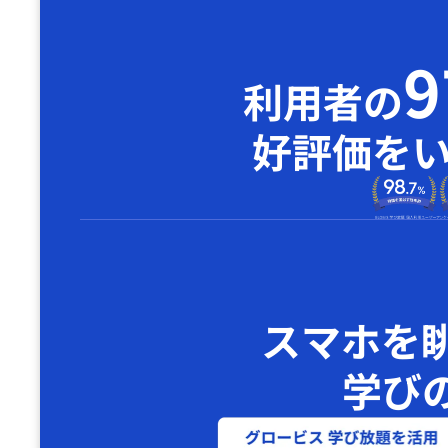
利用者の
好評価を
スマホを
学び