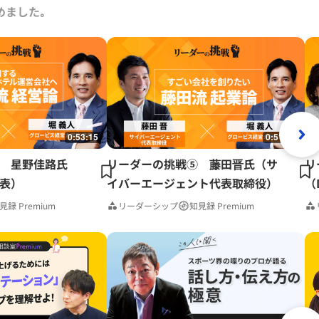
めました｡
0:53:15
0:51:41
 星野佳路氏
リーダーの挑戦⑤ 藤田晋氏（サ
リ
表）
イバーエージェント代表取締役）
（
見録 Premium
リーダーシップ
知見録 Premium