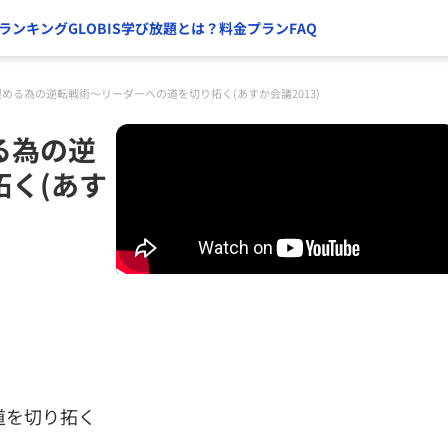
ランキング
GLOBIS学び放題とは？
料金プラン
FAQ
める為の逆転戦術～リーダーへの道を切り拓く(あすか会議2013)
る為の逆
く(あす
道を切り拓く