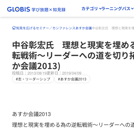
カテゴリ
ラーニングパス
知見を広げる
セミナー／カンファレンス
あすか会議
中谷彰宏氏 理想と現実を埋
中谷彰宏氏 理想と現実を埋め
転戦術～リーダーへの道を切り拓
か会議2013)
投稿日：2013/08/19
更新日：2019/04/09
#志・リーダーシップ
#あすか会議2013
あすか会議2013
理想と現実を埋める為の逆転戦術～リーダーへの