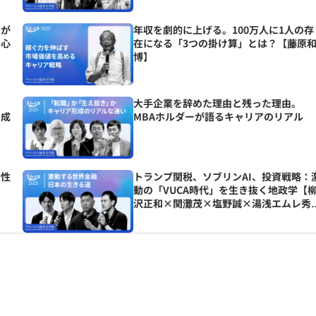
」が
年収を劇的に上げる。100万人に1人の存
と心
在になる「3つの掛け算」とは？【藤原
博】
す
大手企業を辞めた理由と残った理由。
を成
MBAホルダーが語るキャリアのリアル
全性
トランプ関税、ソブリンAI、投資戦略：
け
動の「VUCA時代」を生き抜く地政学【
沢正和×関灘茂×塩野誠×湯浅エムレ秀
和】