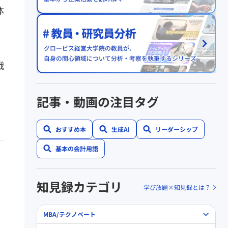
体
」
戦
記事・動画の注目タグ
おすすめ本
生成AI
リーダーシップ
基本の会計用語
知見録カテゴリ
学び放題×知見録とは？
MBA/テクノベート