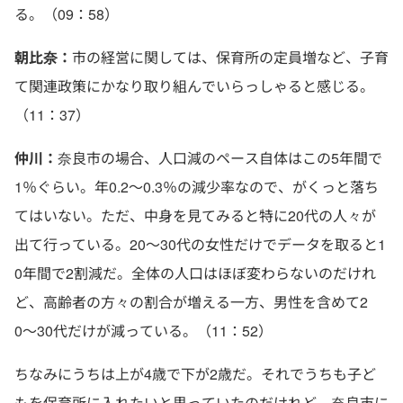
る。（09：58）
朝比奈：
市の経営に関しては、保育所の定員増など、子育
て関連政策にかなり取り組んでいらっしゃると感じる。
（11：37）
仲川：
奈良市の場合、人口減のペース自体はこの5年間で
1％ぐらい。年0.2〜0.3％の減少率なので、がくっと落ち
てはいない。ただ、中身を見てみると特に20代の人々が
出て行っている。20〜30代の女性だけでデータを取ると1
0年間で2割減だ。全体の人口はほぼ変わらないのだけれ
ど、高齢者の方々の割合が増える一方、男性を含めて2
0〜30代だけが減っている。（11：52）
ちなみにうちは上が4歳で下が2歳だ。それでうちも子ど
もを保育所に入れたいと思っていたのだけれど、奈良市に