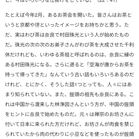
たとえば今年2月、あるお茶会を開いた。皆さんはお茶と
いうと京都や堺といったイメージをお持ちかと思う。た
だ、実はわび茶は奈良で村田珠光という人が始めたもの
だ。珠光の次の次のお弟子さんがわび茶を大成させた千利
休だけれども、いわゆる茶祖と呼ばれるのは、奈良に縁の
ある村田珠光になる。さらに遡ると「空海が唐からお茶を
持って帰ってきた」なんていう古い話もいろいろあるのだ
けれど、とにかく、そうした話1つとっても、人々にはあ
まり知られていない。また、饅頭の祖先も奈良にある。こ
れは中国から渡来した林浄因さんという方が、中国の饅頭
をヒントに奈良で始めたものだ。元々は禅宗のお坊さんに
付いて日本に来られた方だけれど、お坊さんが肉食を禁じ
られていたから肉の代わりに小豆などを使ったものが饅頭