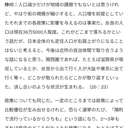
仲川：
人口減少だけが地域の課題でもないとは思うけれ
ど、やはり街の規模が縮小すると、人口増を前提としてい
たそれまでの各政策に影響を与えるのは事実だ。奈良の人
口は現在36万5000人程度。これがどこまで落ちるかとい
う話だが、日本全体のも定住人口が右肩上がりになること
はないと考えると、今後は近所の自治体間で取り合うよう
な話になると思う。関西圏であれば、たとえば滋賀県が吸
収しているとか、奈良から出て行く人が大阪や東京に出て
行く等々、どこかが取られたらどこかが取り返すといっ
た、潰し合いのような状況が生まれる。（20：23）
政策についても同じだ。一定のところまでは政策によって
比較優位が生み出せるけれど、恐らく選挙のたび、「隣町
で流行っているからうちも」という話になり、2〜3年も
すれば県内のどこも似たような政策になる。たとえば子ど