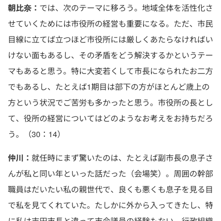
朝比奈：
では、次のテーマに移ろう。地域全体を活性化さ
せていくためには市役所の経営も重要になる。ただ、市民
目線に立てば立つほど市役所には厳しくあたらなければい
けない面もあるし、その矛盾をどう解決するかというテー
マもあると思う。特に大変若くして市長になられたお二方
でもあるし、たとえば1期目は部下の方がほとんど歳上の
方という状況でご苦労も多かったと思う。市役所の長とし
て、役所の経営についてはどのようなお考えをお持ちだろ
う。（30：14）
仲川：
就任時にまず驚いたのは、たとえば副市長の息子さ
んが私と同い年といった話だった（会場笑）。周囲の幹部
職員はだいたい私の親世代で、良くも悪くも息子を見る目
で私を見てくれていた。たしかに外から入ってきたし、特
に私は吉田市長と違って市会議員の経験もない。行政組織