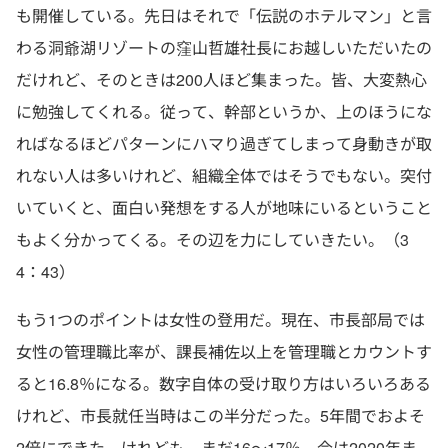
も開催している。先日はそれで「伝説のホテルマン」と言
わる洞爺湖リゾートの窪山哲雄社長にお越しいただいたの
だけれど、そのときは200人ほど集まった。皆、大変熱心
に勉強してくれる。従って、幹部というか、上のほうにな
ればなるほどパターンにハマり過ぎてしまって身動きが取
れない人は多いけれど、組織全体ではそうでもない。突付
いていくと、面白い発想をする人が地味にいるということ
もよく分かってくる。その辺を力にしていきたい。（3
4：43）
もう1つのポイントは女性の登用だ。現在、市長部局では
女性の管理職比率が、課長補佐以上を管理職とカウントす
ると16.8％になる。数字自体の受け取り方はいろいろある
けれど、市長就任当時はこの半分だった。5年間でおよそ
2倍にできた。けれども、まだ16〜17％。今は2020年ま