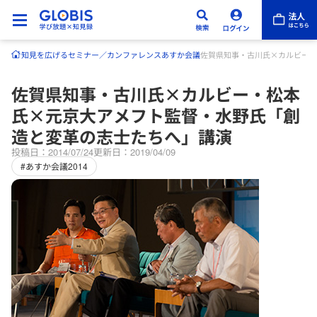
知見を広げる
セミナー／カンファレンス
あすか会議
佐賀県知事・古川氏×カルビー・
佐賀県知事・古川氏×カルビー・松本
氏×元京大アメフト監督・水野氏「創
造と変革の志士たちへ」講演
投稿日：2014/07/24
更新日：2019/04/09
#あすか会議2014