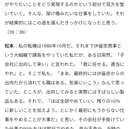
がやりたいことをどう実現するのかという部分で双方を繋
いでいく。そんな、架け橋みたいな仕事をしていた。それ
が結果的にはこの道を選んだきっかけになったと思う。
（39：36）
松本
：私の転機は1986年10月だ。それまで伊藤忠商事と
いう大組織で課長をやっていた私だが、ある日突然、「子
会社に出向して来い」と言われた。「君に任せる。適当に
やれ」と。そこで私も、「まあ、最終的には伊藤忠からの
出向だから潰れても職はある。気楽にいこう」なんて思っ
ていた。ところが、出向してみると実際にはすばらしい製
品もある。それで、「ほぼ全部やめていい。残りの10％
に新しいことを加えよう。とにかく最初にもうからない仕
事をやめることが大事だ」と思い、その会社が手掛けてい
た仕事の90％をほぼ即日でやめた。幸か不幸か、当時の