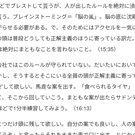
ほどでブレストして貰うが、人が出したルールを絶対に潰
貰う。ブレインストーミング＝「脳の嵐」。脳の底に沈
がらせる必要がある。で、そのためにはアクセルを一気
の頭は普段どうしても正解主義のほうに寄っている訳だ
絶対にまともなことを言わないこと。（15:35）
会社ではこのルールが守られていない。だいたいにおい
かし、そうするとそこにいる全員の頭が正解主義に寄っ
投”して欲しい。馬鹿な案を出す。「食べられるタイヤ」
て、そこから回していこう。まともな案が出たらサドン
どで1分半練習してみよう。（16:13）
とつだけ頭に残して欲しい。自分の案でも良いし、人の
どうぞ」と言ったらそれを大きな声で口に出す。とにか