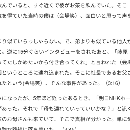
飲んでいると、すぐ近くで彼がお茶を飲んでいた。そこ
位を得ていた当時の僕は（会場笑）、面白いと思って声
まり似ていらっしゃらない。で、弟よりも似ている他人
。逆に15分ぐらいインタビューをされたあと、「藤原
ってたしかめたいから付き合ってくれ」と言われた（会
画というところに連れ込まれた。そこに社長であるお父
という(会場笑）、そんな事件があった。（3:16）
になったが、5年ほど経ったあるとき、「明日NHKホ
があった。それで「母も連れていっていいかな？」と訊
彼のお母さんも来ていて、そこで真相が分かった。単に
難な路線に落ち着いた。（3:45）