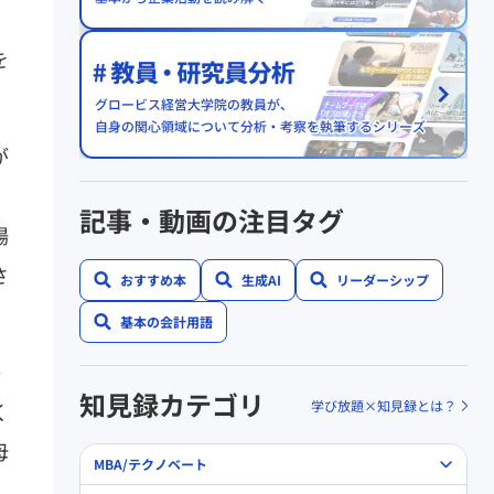
を
が
記事・動画の注目タグ
場
さ
おすすめ本
生成AI
リーダーシップ
基本の会計用語
ー
知見録カテゴリ
学び放題×知見録とは？
く
母
MBA/テクノベート