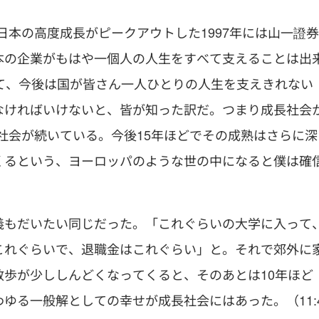
。日本の高度成長がピークアウトした1997年には山一證券
本の企業がもはや一個人の人生をすべて支えることは出
て、今後は国が皆さん一人ひとりの人生を支えきれない
なければいけないと、皆が知った訳だ。つまり成長社会
熟社会が続いている。今後15年ほどでその成熟はさらに深
くるという、ヨーロッパのような世の中になると僕は確
義もだいたい同じだった。「これぐらいの大学に入って
これぐらいで、退職金はこれぐらい」と。それで郊外に
歩が少ししんどくなってくると、そのあとは10年ほど
ゆる一般解としての幸せが成長社会にはあった。（11: