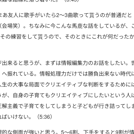
まあ友人に歌手がいたら2〜3曲歌って貰うのが普通だと
（会場笑）。ちなみに今こんな馬鹿な話をしているが、
もその練習をして貰うので、そのときにこれが何だった
ジ出来ると思うが、まずは情報編集力のお話をしたい。
）へ振れている。情報処理力だけでは勝負出来ない時代
人生の大事な局面でクリエイティブな判断をするために
うが、自身の子育てもクリエイティブにしたいという人
正解主義で子育てをしてしまうと子どもが行き詰ってし
いけない。（5:36）
的な側面が強いと思う。5〜6割、下手をすると9割が