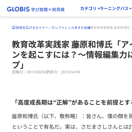
カテゴリ
ラーニングパス
知見を広げる
セミナー／カンファレンス
あすか会議
教育改革実践家 藤原和博
教育改革実践家 藤原和博氏「
ンを起こすには？〜情報編集力
プ」
投稿日：2013/09/09
更新日：2019/04/09
「高度成長期は“正解”があることを前提と
藤原和博氏（以下、敬称略）：皆さん、僕の顔を見
ということで有名だ。実は、さだまさしさんとは2