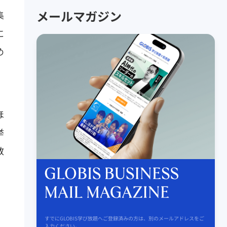
メールマガジン
集
に
め
ほ
挙
教
、
すでにGLOBIS学び放題へご登録済みの方は、別のメールアドレスをご
入力ください。