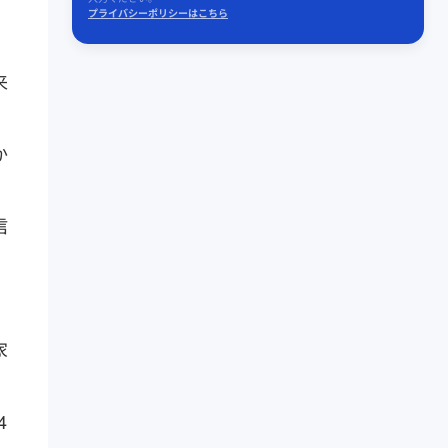
プライバシーポリシーはこちら
来
か
信
、
家
4