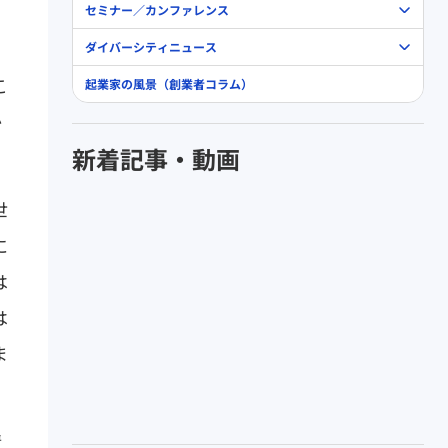
セミナー／カンファレンス
ダイバーシティニュース
こ
起業家の風景（創業者コラム）
か
新着記事・動画
世
に
は
は
ま
情