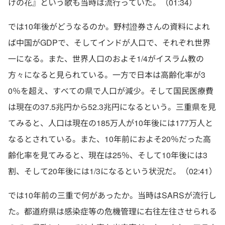
けの花』という歌も当時は流行っていた。（01:34）
では10年後がどうなるのか。野村證券さんの資料によれ
ば中国がGDPで、そしてインドが人口で、それぞれ世界
一になる。また、世界人口のおよそ1/4がイスラム教の
方々になると見られている。一方で日本は高齢化率が3
0％を超え、すべての県で人口が減少。そして国民医療費
は現在の37.5兆円から52.3兆円になるという。三重県を見
てみると、人口は現在の185万人が10年後には177万人と
なるとされている。また、10年前におよそ20％だった高
齢化率を見てみると、現在は25％、そして10年後には3
割、そして20年後には1/3になるという状況だ。（02:41）
では10年前の三重で何があったか。当時はSARSが流行し
た。都道府県は感染症等の危機管理に右往左往させられる