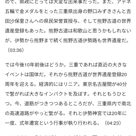
ので、県政にとっては大変な出来事だった。また、アテネ
五輪で金メダルをとった三重県出身の野口みずきさんと吉
田沙保里さんへの県民栄誉賞授与、そして熊野古道の世界
遺産登録もあった。熊野古道は和歌山と思うかもしれない
が、伊勢から熊野まで続く熊野古道伊勢路も世界遺産だ。
（03:36）
では今後10年前後はどうか。三重であれば直近の大きな
イベントは国体だ。それから熊野古道が世界遺産登録20
周年を迎える。経済的にはリニア。東京名古屋間が40分
で繋がれば大きなインパクトを及ぼす。それともうひと
つ。今、道筋がつきつつあるところだが、三重県内で南北
の高速道路がやっと繋がる。それと伊勢神宮では20年に
一度、式年遷宮という行事が執り行われる。（04:23）