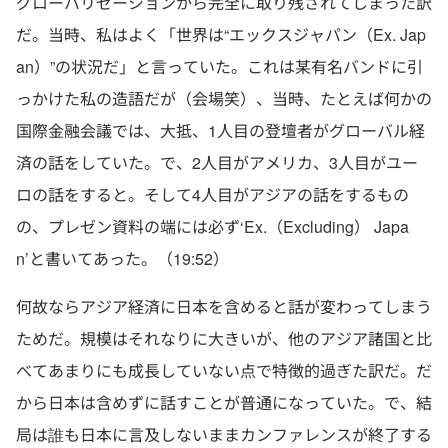
グローバリゼーションから完全に取り残されてしまった訳
だ。当時、私はよく「世界は“エックスジャパン（Ex. Jap
an）”の状況だ」と言っていた。これは某有名バンドに引
っかけた私の造語だが（会場笑）、当時、たとえば何かの
国際金融会議では、大抵、1人目の登壇者がグローバル経
済の話をしていた。で、2人目がアメリカ、3人目がユー
ロの話をすると。そして4人目がアジアの話をするもの
の、プレゼン資料の端には必ず‘Ex.（Excluding） Japa
n’と書いてあった。（19:52）
何故ならアジア経済に日本を含めると話が変わってしまう
ためだ。規模はそれなりに大きいが、他のアジア諸国と比
べてあまりにも成長していない点で特徴的過ぎた訳だ。だ
から日本は含めずに話すことが普通になっていた。で、結
局は誰も日本に言及しないままカンファレンスが終了する