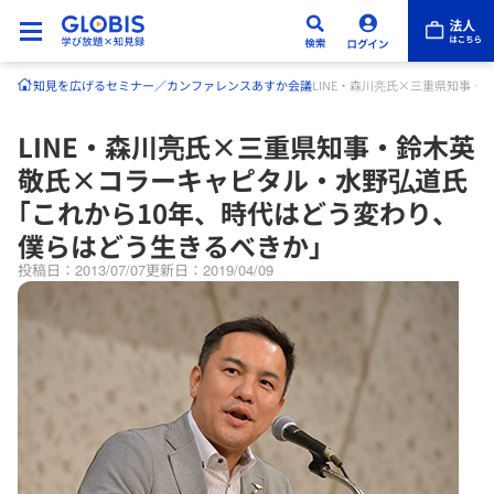
知見を広げる
セミナー／カンファレンス
あすか会議
LINE・森川亮氏×三重県知事
LINE・森川亮氏×三重県知事・鈴木英
敬氏×コラーキャピタル・水野弘道氏
｢これから10年、時代はどう変わり、
僕らはどう生きるべきか」
投稿日：2013/07/07
更新日：2019/04/09