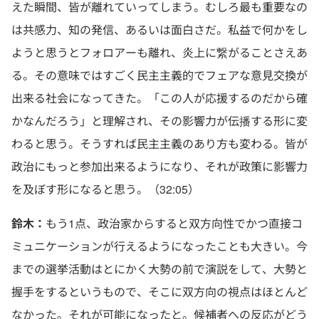
えた瞬間、皆が離れていってしまう。むしろ最も重要なの
は共感力、知の発信、あるいは面白さだ。私益で何かをし
ようと思うとフォロアーも離れ、炎上に繋がることさえあ
る。その意味ではすごく民主主義的でフェアな意見交換が
出来る社会になってきた。「この人が応援するのだから確
かなんだろう」と理解され、その影響力が伝播する形に変
わると思う。そうすれば民主主義のあり方も変わる。皆が
政治にもっと参加出来るようになり、それが政策に影響力
を及ぼす形になると思う。（32:05）
鈴木：
もう1点、政治家からすると双方向性でかつ直接コ
ミュニケーションが行えるようになったことも大きい。今
までの選挙活動はとにかく大勢の前で演説をして、大勢と
握手をするというもので、そこに双方向の視点はほとんど
なかった。それが可能になったと。候補者への反応がどう