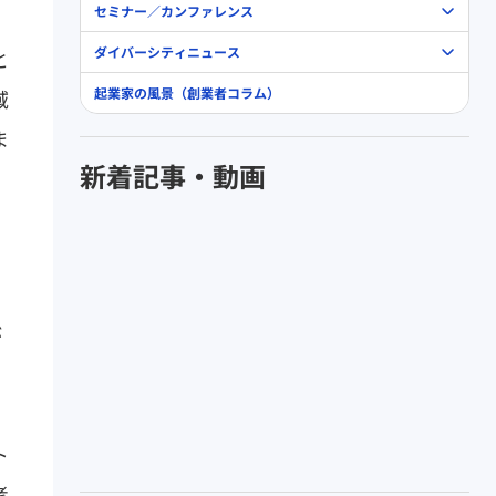
セミナー／カンファレンス
ダイバーシティニュース
と
起業家の風景（創業者コラム）
域
ま
新着記事・動画
が
ト
考