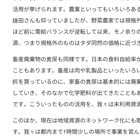
活用が挙げられます。農業といってもいろいろあ
鎌田さんも仰っていましたが、野菜農家では規格外
ほど前に需給バランスが逆転して以来、モノ余り
源、つまり規格外のものはタダ同然の価格に近づ
畜産廃棄物の糞尿も同様です。日本の食料自給率
こともあります。畜産は肉や乳製品といったいろ
餌を買っているのに、家畜の糞尿は基本的には廃
していき、そのなかで化学肥料が出てきたことも
です。こういったものの活用を、我々は未利用資
このほか、現在は地域資源のネットワーク化にも
す。我々は都内まで1時間少しの場所で事業を営