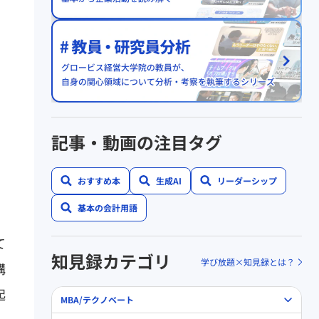
記事・動画の注目タグ
おすすめ本
生成AI
リーダーシップ
基本の会計用語
て
知見録カテゴリ
学び放題×知見録とは？
構
起
MBA/テクノベート