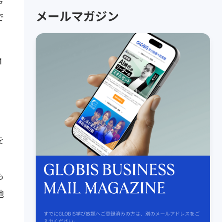
メールマガジン
で
1
を
も
地
すでにGLOBIS学び放題へご登録済みの方は、別のメールアドレスをご
入力ください。