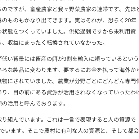
るのですが、畜産農家と我々野菜農家の連帯です。先ほ
のものもかなり出てきます。実はそれが、恐らく20年
の状態をつくっていました。供給過剰ですから未利用資
き、収益にまったく転換されていなかった。
が低い背景には畜産の餌が9割を輸入に頼っているという
いろな製品に変わります。要するにお金を払って海外か
棄物にされていました。農業が分野ごとにどんどん専門
あり、目の前にある資源が活用されなくなっていったわ
源の活用と呼んでおります。
取り組んでいます。これは一言で表現すると人の資源で
んでいます。そこで農村に有利な人の資源と、そして都会