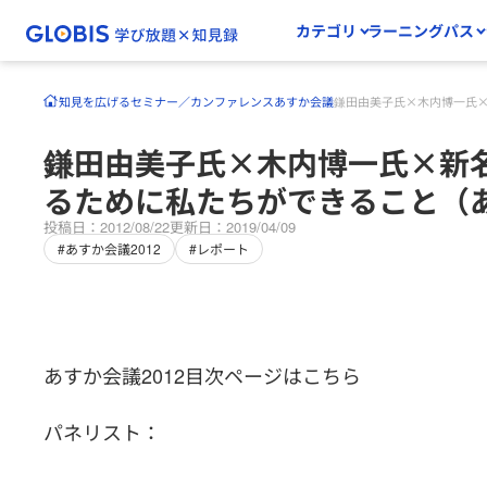
カテゴリ
ラーニングパス
知見を広げる
セミナー／カンファレンス
あすか会議
鎌田由美子氏×木内博一氏×
鎌田由美子氏×木内博一氏×新
るために私たちができること（あ
投稿日：2012/08/22
更新日：2019/04/09
#あすか会議2012
#レポート
あすか会議2012目次ページはこちら
パネリスト：