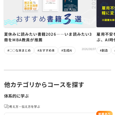
夏休みに読みたい書籍2026――いま読みたい3
雇用不安
冊をMBA教員が推薦
ぶ、AI
2026/08/07
#〇〇な本まとめ
#おすすめ本
#生成AI
#創造
他カテゴリからコースを探す
体系的に学ぶ
考え方・伝え方を学ぶ
新着あり