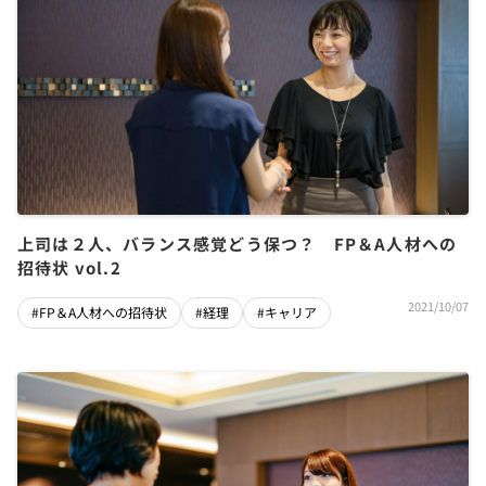
上司は２人、バランス感覚どう保つ？ FP＆A人材への
招待状 vol.2
2021/10/07
#FP＆A人材への招待状
#経理
#キャリア