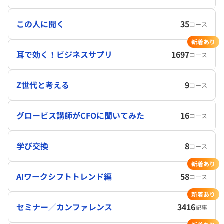
この人に聞く
35
コース
新着あり
耳で効く！ビジネスサプリ
1697
コース
Z世代と考える
9
コース
グロービス講師がCFOに聞いてみた
16
コース
学び交換
8
コース
新着あり
AIワークシフトトレンド編
58
コース
新着あり
セミナー／カンファレンス
3416
記事