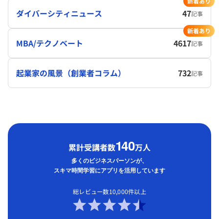
新着あり
ダイバーシティニュース
47
記事
新着あり
MBA/テクノベート
4617
記事
起業家の風景（創業者コラム）
732
記事
1
40
累計受講者数
万人
多くのビジネスパーソンが、
スキマ時間学習にアプリを活用しています
総レビュー数10,000件以上