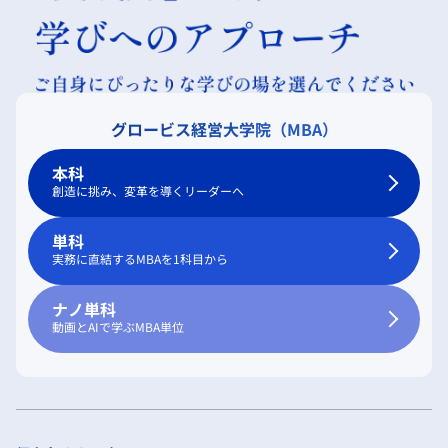
グロービス経営大学院（MBA）
本科
創造に挑み、変革を導くリーダーへ
単科
実務に直結するMBAを1科目から
ナノ単科
動画とAIで学ぶMBA単位