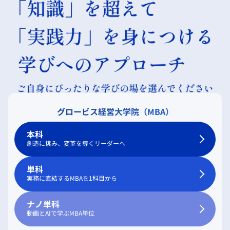
グロービス経営大学院（MBA）
本科
創造に挑み、変革を導くリーダーへ
単科
実務に直結するMBAを1科目から
ナノ単科
動画とAIで学ぶMBA単位