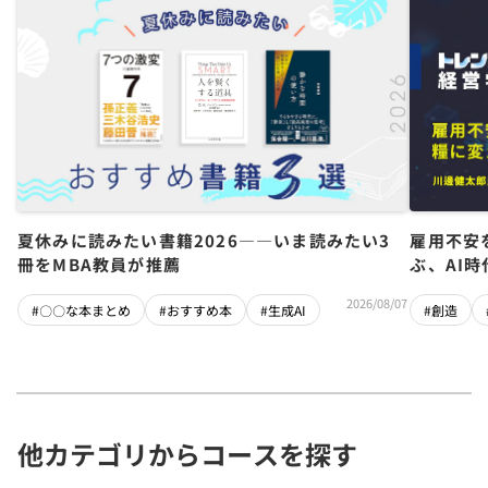
夏休みに読みたい書籍2026――いま読みたい3
雇用不安
冊をMBA教員が推薦
ぶ、AI
2026/08/07
#〇〇な本まとめ
#おすすめ本
#生成AI
#創造
他カテゴリからコースを探す