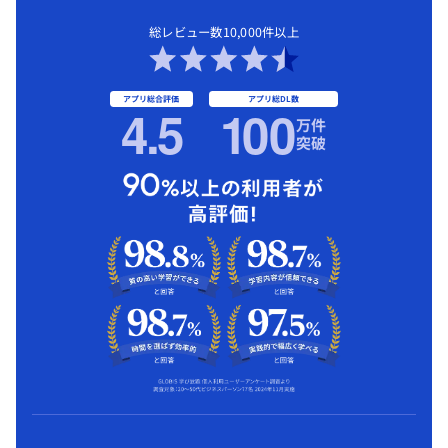
総レビュー数10,000件以上
アプリ総合評価
アプリ総DL数
4.5
1
00
万件
突破