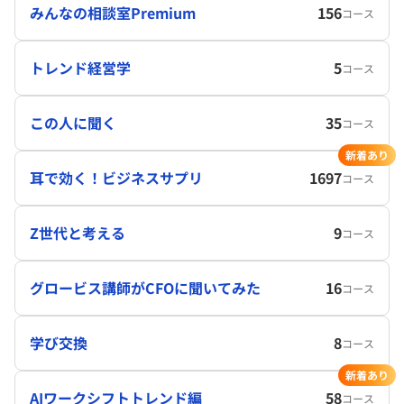
みんなの相談室Premium
156
コース
トレンド経営学
5
コース
この人に聞く
35
コース
新着あり
耳で効く！ビジネスサプリ
1697
コース
Z世代と考える
9
コース
グロービス講師がCFOに聞いてみた
16
コース
学び交換
8
コース
新着あり
AIワークシフトトレンド編
58
コース