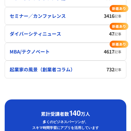
新着あり
セミナー／カンファレンス
3416
記事
新着あり
ダイバーシティニュース
47
記事
新着あり
MBA/テクノベート
4617
記事
起業家の風景（創業者コラム）
732
記事
1
40
累計受講者数
万人
多くのビジネスパーソンが、
スキマ時間学習にアプリを活用しています