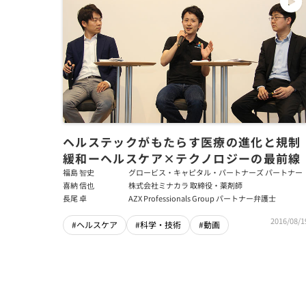
ヘルステックがもたらす医療の進化と規制
緩和ーヘルスケア×テクノロジーの最前線
福島 智史
グロービス・キャピタル・パートナーズ パートナー
喜納 信也
株式会社ミナカラ 取締役・薬剤師
長尾 卓
AZX Professionals Group パートナー弁護士
2016/08/1
#ヘルスケア
#科学・技術
#動画