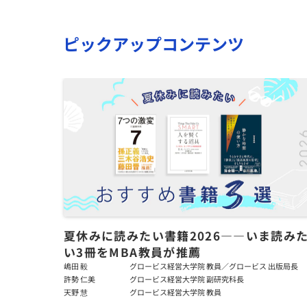
ピックアップコンテンツ
夏休みに読みたい書籍2026――いま読み
い3冊をMBA教員が推薦
嶋田 毅
グロービス経営大学院 教員／グロービス 出版局長
許勢 仁美
グロービス経営大学院 副研究科長
天野 慧
グロービス経営大学院 教員