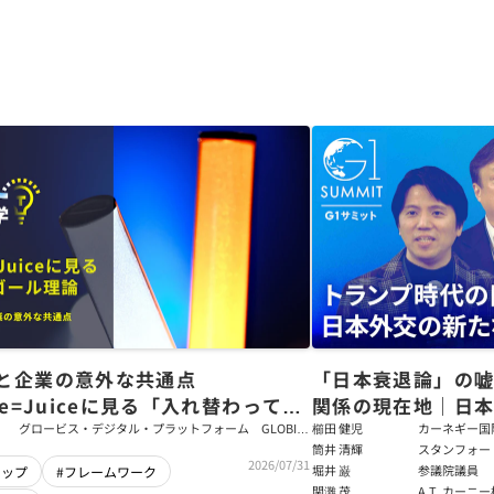
と企業の意外な共通点
「日本衰退論」の
ce=Juiceに見る「入れ替わっても
関係の現在地｜日本
ム」をつくるパス・ゴール理論
戦略【櫛田健児×
グロービス・デジタル・プラットフォーム GLOBIS
櫛田 健児
カーネギー国
学び放題 編集部・コンテンツ開発チーム
ラムディレク
筒井 清輝
スタンフォー
輝】
2026/07/31
大学アジア太
堀井 巌
参議院議員
シップ
#フレームワーク
フェロー
関灘 茂
A.T. カー