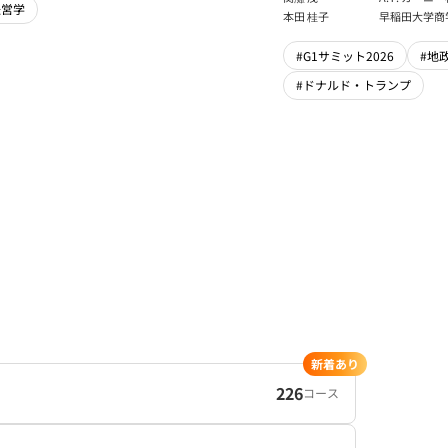
経営学
本法人会長
本田 桂子
早稲田大学商
#G1サミット2026
#地
#ドナルド・トランプ
新着あり
226
コース