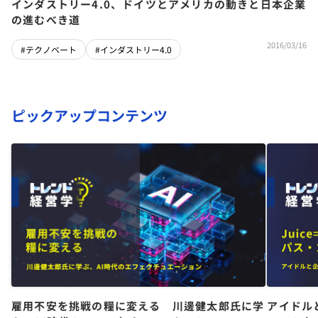
インダストリー4.0、ドイツとアメリカの動きと日本企業
の進むべき道
2016/03/16
#テクノベート
#インダストリー4.0
ピックアップコンテンツ
雇用不安を挑戦の糧に変える 川邊健太郎氏に学
アイドル