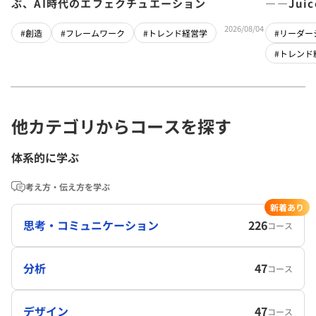
ぶ、AI時代のエフェクチュエーション
――Jui
チーム」
2026/08/04
#創造
#フレームワーク
#トレンド経営学
#リーダー
#トレンド
他カテゴリからコースを探す
体系的に学ぶ
考え方・伝え方を学ぶ
新着あり
思考・コミュニケーション
226
コース
分析
47
コース
デザイン
47
コース