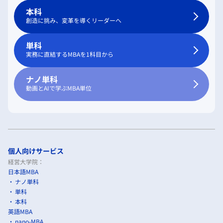
本科
創造に挑み、変革を導くリーダーへ
単科
実務に直結するMBAを1科目から
ナノ単科
動画とAIで学ぶMBA単位
個人向けサービス
経営大学院：
日本語MBA
ナノ単科
単科
本科
英語MBA
nano-MBA