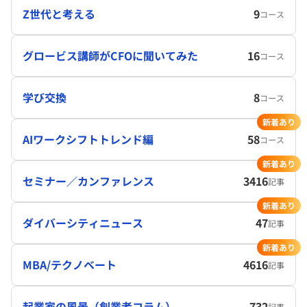
Z世代と考える
9
コース
グロービス講師がCFOに聞いてみた
16
コース
学び交換
8
コース
新着あり
AIワークシフトトレンド編
58
コース
新着あり
セミナー／カンファレンス
3416
記事
新着あり
ダイバーシティニュース
47
記事
新着あり
MBA/テクノベート
4616
記事
起業家の風景（創業者コラム）
732
記事