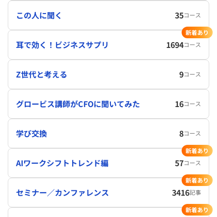
この人に聞く
35
コース
新着あり
耳で効く！ビジネスサプリ
1694
コース
Z世代と考える
9
コース
グロービス講師がCFOに聞いてみた
16
コース
学び交換
8
コース
新着あり
AIワークシフトトレンド編
57
コース
新着あり
セミナー／カンファレンス
3416
記事
新着あり