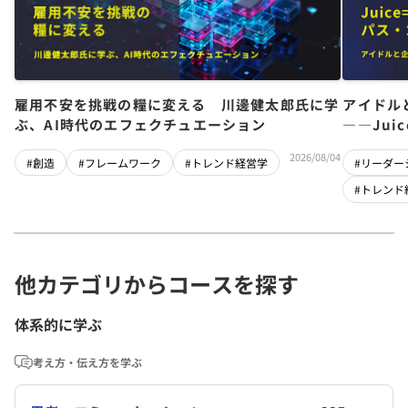
雇用不安を挑戦の糧に変える 川邊健太郎氏に学
アイドル
ぶ、AI時代のエフェクチュエーション
――Jui
チーム」
2026/08/04
#創造
#フレームワーク
#トレンド経営学
#リーダー
#トレンド
他カテゴリからコースを探す
体系的に学ぶ
考え方・伝え方を学ぶ