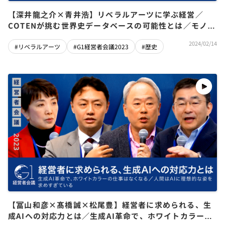
【深井龍之介×青井浩】リベラルアーツに学ぶ経営／
COTENが挑む世界史データベースの可能性とは／モノの
時代から「人文学」の時代へ／日本人は未だに「禊」と
2024/02/14
#リベラルアーツ
#G1経営者会議2023
#歴史
「穢れ」の文化を持っている
【冨山和彦×髙橋誠×松尾豊】経営者に求められる、生
成AIへの対応力とは／生成AI革命で、ホワイトカラーの