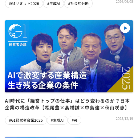
2026/06/08
#G1サミット2026
#生成AI
#社会的分断
人】
AI時代に「経営トップの仕事」はどう変わるのか？日本
企業の構造改革【松尾豊×髙橋誠×中島達×秋山咲恵】
2025/12/19
#G1経営者会議2025
#生成AI
#AI