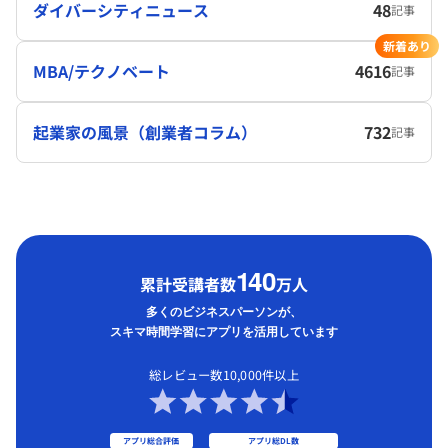
ダイバーシティニュース
48
記事
新着あり
MBA/テクノベート
4616
記事
起業家の風景（創業者コラム）
732
記事
1
40
累計受講者数
万人
多くのビジネスパーソンが、
スキマ時間学習にアプリを活用しています
総レビュー数10,000件以上
アプリ総合評価
アプリ総DL数