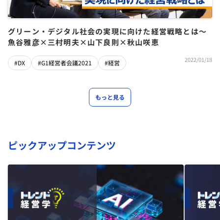
グリーン・デジタル社会の実現に向けた経営戦略とは〜
魚谷雅彦×三村明夫×山下良則×秋山咲恵
2022/01/18
#DX
#G1経営者会議2021
#経営
もっと見る
ピックアップコンテンツ