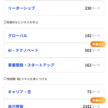
リーダーシップ
230
コース
発展的なビジネスを学ぶ
グローバル
142
コース
新着あり
AI・テクノベート
503
コース
事業開発・スタートアップ
162
コース
価値観･軸/スキルを身につける
キャリア・志
73
コース
新着あり
自己啓発
2332
コース