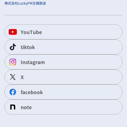
株式会社LuckyFM茨城放送
YouTube
tiktok
Instagram
X
facebook
note