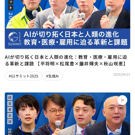
AIが切り拓く日本と人類の進化：教育・医療・雇用に迫
る革新と課題 【平将明×松尾豊×藤井輝夫×秋山咲恵】
2025/04/21
#G1サミット2025
#生成AI