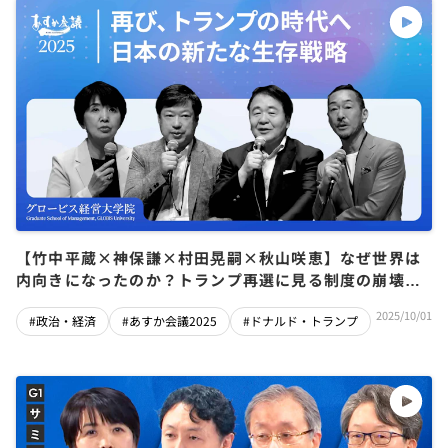
【竹中平蔵×神保謙×村田晃嗣×秋山咲恵】なぜ世界は
内向きになったのか？トランプ再選に見る制度の崩壊と
「力」が支配する新世界地図
2025/10/01
#政治・経済
#あすか会議2025
#ドナルド・トランプ