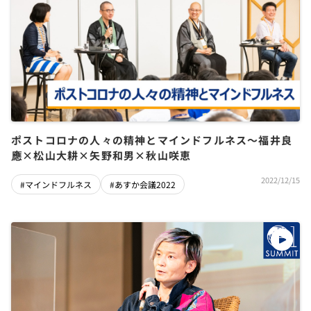
ポストコロナの人々の精神とマインドフルネス～福井良
應×松山大耕×矢野和男×秋山咲恵
2022/12/15
#マインドフルネス
#あすか会議2022