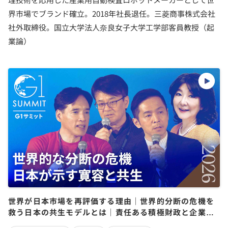
界市場でブランド確立。2018年社長退任。三菱商事株式会社
社外取締役。国立大学法人奈良女子大学工学部客員教授（起
業論）
世界が日本市場を再評価する理由｜世界的分断の危機を
救う日本の共生モデルとは｜責任ある積極財政と企業変
革の真の条件【片山さつき×筒井清輝×山口明夫×堀義