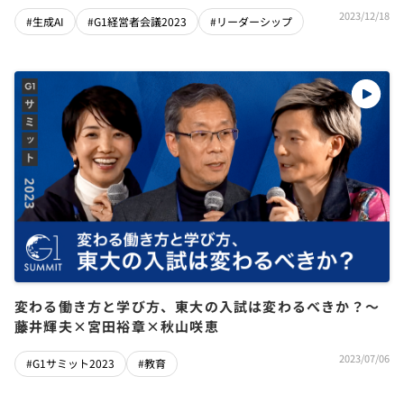
仕事はなくなる／人間はAIに理想的な姿を求めすぎてい
2023/12/18
#生成AI
#G1経営者会議2023
#リーダーシップ
る
変わる働き方と学び方、東大の入試は変わるべきか？～
藤井輝夫×宮田裕章×秋山咲恵
2023/07/06
#G1サミット2023
#教育