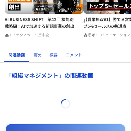
1:03:55
AI BUSINESS SHIFT 第12回 機能別
【営業無双#1】勝てる営
戦略編：AIで加速する新規事業の創出
プ5%セールスの共通点
AI・テクノベート
中級
思考・コミュニケーション
関連動画
目次
概要
コメント
「組織マネジメント」の関連動画