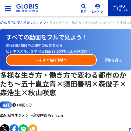
体系的に学ぶ
組織マネジメント
多様な生き方・働き方で変わる都市のかたち～五十嵐立
すべての動画をフルで見よう！
現役MBA講師や活躍中の経営者から
ビジネススキルを学べる動画17,800本以上が見放題！
いますぐ無料体験へ
詳細を見る
多様な生き方・働き方で変わる都市のか
たち～五十嵐立青×須田善明×森俊子×
森浩生×秋山咲恵
無料
1時間 0分
組織マネジメント
知見録 Premium