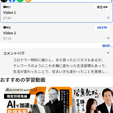
01
Video 1
07:54
02
Video 2
07:12
他6件...
41件
コメント
コロナで一時的に縮小し、また戻ったビジネスもあるが、
テレワークのようにこれを機に変わった生活習慣もあって、
生活が変わったことで、住まい方も変わったことを実感して
いる。
おすすめの学習動画
リフォーム事業においても、顧客のニーズが変化しているこ
とであり
ターゲットの選定、提案の内容に影響すると思う。