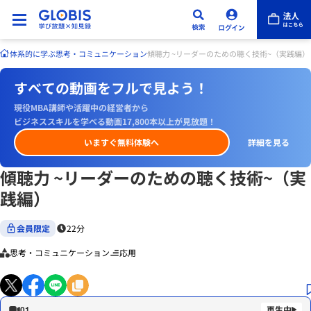
体系的に学ぶ
思考・コミュニケーション
傾聴力 ~リーダーのための聴く技術~（実践編）
すべての動画をフルで見よう！
現役MBA講師や活躍中の経営者から
ビジネススキルを学べる動画17,800本以上が見放題！
いますぐ無料体験へ
詳細を見る
傾聴力 ~リーダーのための聴く技術~（実
践編）
会員限定
22分
思考・コミュニケーション
応用
01