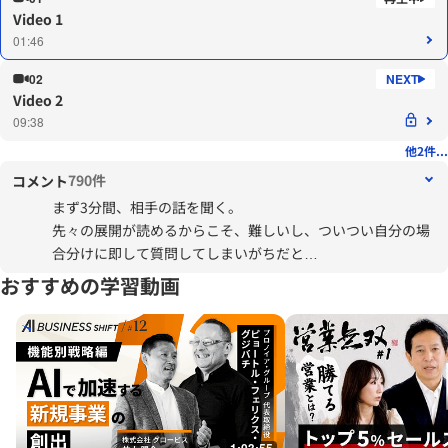
Video 1
01:46
02
Video 2
09:38
他2件...
790件
コメント
まず3分間、相手の話を聞く。
先々の展開が読めるからこそ、難しいし、ついつい自分の場
合分けに即して質問してしまいがちだと
思いました（…心が痛い）。
おすすめの学習動画
次に相談されたときに試してみます。
ありがとうございました。