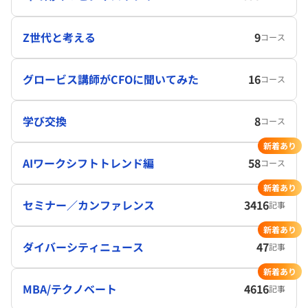
Z世代と考える
9
コース
グロービス講師がCFOに聞いてみた
16
コース
学び交換
8
コース
新着あり
AIワークシフトトレンド編
58
コース
新着あり
セミナー／カンファレンス
3416
記事
新着あり
ダイバーシティニュース
47
記事
新着あり
MBA/テクノベート
4616
記事