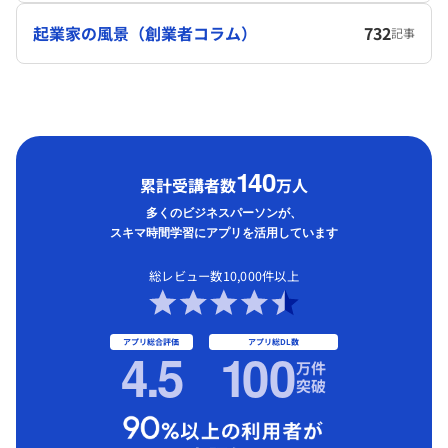
起業家の風景（創業者コラム）
732
記事
1
40
累計受講者数
万人
多くのビジネスパーソンが、
スキマ時間学習にアプリを活用しています
総レビュー数10,000件以上
アプリ総合評価
アプリ総DL数
4.5
1
00
万件
突破