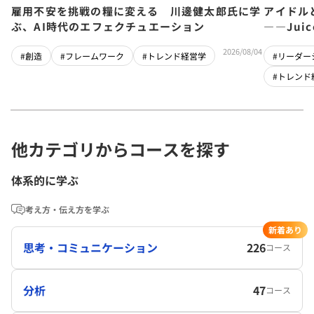
雇用不安を挑戦の糧に変える 川邊健太郎氏に学
アイドル
ぶ、AI時代のエフェクチュエーション
――Jui
チーム」
2026/08/04
#創造
#フレームワーク
#トレンド経営学
#リーダー
#トレンド
他カテゴリからコースを探す
体系的に学ぶ
考え方・伝え方を学ぶ
新着あり
思考・コミュニケーション
226
コース
分析
47
コース