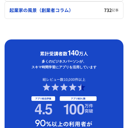
起業家の風景（創業者コラム）
732
記事
1
40
累計受講者数
万人
多くのビジネスパーソンが、
スキマ時間学習にアプリを活用しています
総レビュー数10,000件以上
アプリ総合評価
アプリ総DL数
4.5
1
00
万件
突破