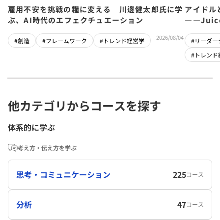
雇用不安を挑戦の糧に変える 川邊健太郎氏に学
アイドル
ぶ、AI時代のエフェクチュエーション
――Jui
チーム」
2026/08/04
#創造
#フレームワーク
#トレンド経営学
#リーダー
#トレンド
他カテゴリからコースを探す
体系的に学ぶ
考え方・伝え方を学ぶ
思考・コミュニケーション
225
コース
分析
47
コース