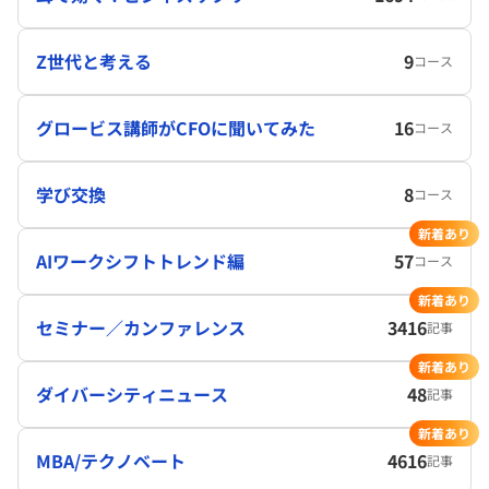
Z世代と考える
9
コース
グロービス講師がCFOに聞いてみた
16
コース
学び交換
8
コース
新着あり
AIワークシフトトレンド編
57
コース
新着あり
セミナー／カンファレンス
3416
記事
新着あり
ダイバーシティニュース
48
記事
新着あり
MBA/テクノベート
4616
記事