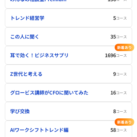
トレンド経営学
5
コース
この人に聞く
35
コース
新着あり
耳で効く！ビジネスサプリ
1696
コース
Z世代と考える
9
コース
グロービス講師がCFOに聞いてみた
16
コース
学び交換
8
コース
新着あり
AIワークシフトトレンド編
58
コース