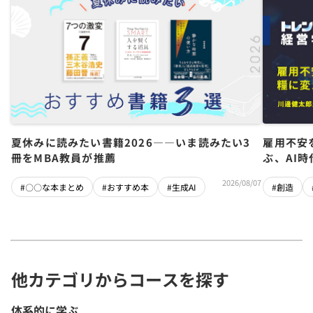
夏休みに読みたい書籍2026――いま読みたい3
雇用不安
冊をMBA教員が推薦
ぶ、AI
2026/08/07
#〇〇な本まとめ
#おすすめ本
#生成AI
#創造
他カテゴリからコースを探す
体系的に学ぶ