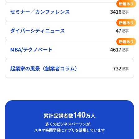
新着あり
セミナー／カンファレンス
3416
記事
新着あり
ダイバーシティニュース
47
記事
新着あり
MBA/テクノベート
4617
記事
起業家の風景（創業者コラム）
732
記事
1
40
累計受講者数
万人
多くのビジネスパーソンが、
スキマ時間学習にアプリを活用しています