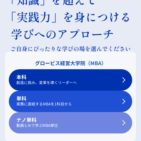
グロービス経営大学院（MBA）
本科
創造に挑み、変革を導くリーダーへ
単科
実務に直結するMBAを1科目から
ナノ単科
動画とAIで学ぶMBA単位