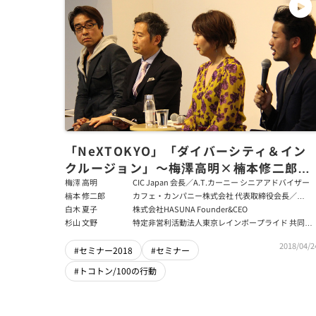
「NeXTOKYO」「ダイバーシティ＆イン
クルージョン」～梅澤高明×楠本修二郎×
白木夏子×杉山文野
梅澤 高明
CIC Japan 会長／A.T.カーニー シニアアドバイザー
楠本 修二郎
カフェ・カンパニー株式会社 代表取締役会長／
ZEROCO株式会社 代表取締役社長
白木 夏子
株式会社HASUNA Founder&CEO
杉山 文野
特定非営利活動法人東京レインボープライド 共同代
表理事
2018/04/2
#セミナー2018
#セミナー
#トコトン/100の行動