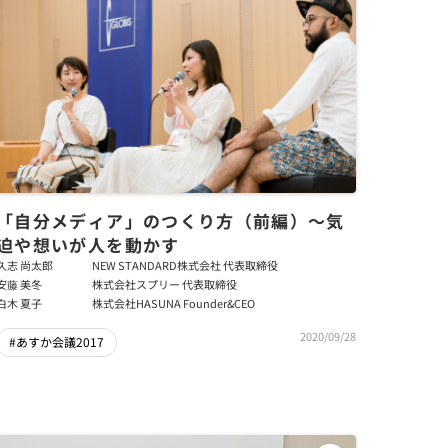
「自分メディア」のつくり方（前編）〜気
迫や想いが人を動かす
久志 尚太郎
NEW STANDARD株式会社 代表取締役
安藤 美冬
株式会社スプリー 代表取締役
白木 夏子
株式会社HASUNA Founder&CEO
2020/09/28
#あすか会議2017