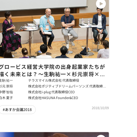
グロービス経営大学院の出身起業家たちが
描く未来とは？～生駒祐一×杉元崇将×中
野智哉×白木夏子
生駒 祐一
テラスマイル株式会社 代表取締役
杉元 崇将
株式会社ポジティブドリームパーソンズ 代表取締役
社長
中野 智哉
株式会社i-plug 代表取締役CEO
白木 夏子
株式会社HASUNA Founder&CEO
2018/10/09
#あすか会議2018