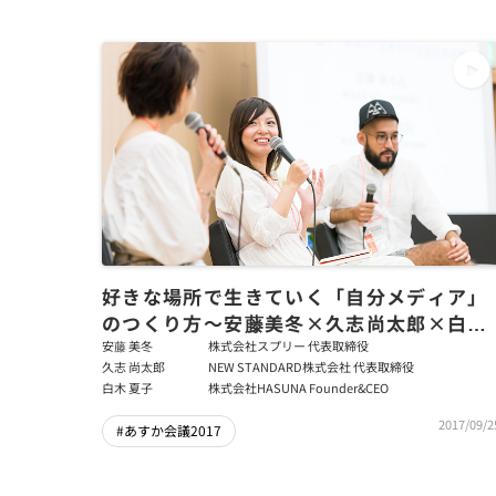
好きな場所で生きていく「自分メディア」
のつくり方～安藤美冬×久志尚太郎×白木
夏子
安藤 美冬
株式会社スプリー 代表取締役
久志 尚太郎
NEW STANDARD株式会社 代表取締役
白木 夏子
株式会社HASUNA Founder&CEO
2017/09/2
#あすか会議2017