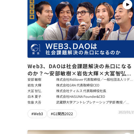
Web3、DAOは社会課題解決の糸口になる
のか？～安部敏樹×岩佐大輝×大冨智弘×
白木夏子×佐藤大吾
安部 敏樹
株式会社Ridilover 代表取締役／一般社団法人リディ
ラバ 代表理事
岩佐 大輝
株式会社GRA 代表取締役CEO
大冨 智弘
株式会社ティルス 代表取締役社長
白木 夏子
株式会社HASUNA Founder&CEO
佐藤 大吾
武蔵野大学アントレプレナーシップ学部 教授／
42Tokyo 副理事長 兼 事務局長
2023/01/1
#Web3
#G1関西2022