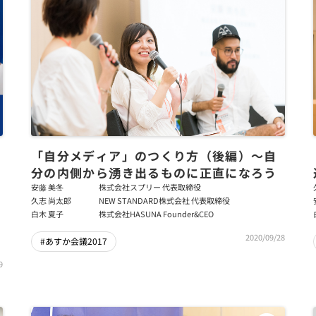
「自分メディア」のつくり方（後編）〜自
分の内側から湧き出るものに正直になろう
安藤 美冬
株式会社スプリー 代表取締役
久志 尚太郎
NEW STANDARD株式会社 代表取締役
白木 夏子
株式会社HASUNA Founder&CEO
2020/09/28
#あすか会議2017
9