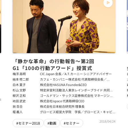
「静かな革命」の行動報告～第2回
G1「100の行動アワード」授賞式
梅澤 高明
CIC Japan 会長／A.T.カーニー シニアアドバイザー
楠本 修二郎
カフェ・カンパニー株式会社 代表取締役会長／
ZEROCO株式会社 代表取締役社長
白木 夏子
株式会社HASUNA Founder&CEO
杉山 文野
特定非営利活動法人東京レインボープライド 共同代
表理事
柳沢 正和
ゴールドマン・サックス証券株式会社 マネージン
4
グ・ディレクター プライム・サービス部長
袴田 武史
株式会社ispace 代表取締役CEO
翁 百合
株式会社日本総合研究所 理事長
堀 義人
グロービス経営大学院 学長／グロービス・キャピタ
ル・パートナーズ 代表パートナー
2018/04/24
#セミナー2018
#動画
#セミナー