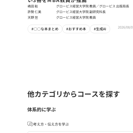
嶋田 毅
グロービス経営大学院 教員／グロービス 出版局長
許勢 仁美
グロービス経営大学院 副研究科長
天野 慧
グロービス経営大学院 教員
2026/08/0
#〇〇な本まとめ
#おすすめ本
#生成AI
他カテゴリからコースを探す
体系的に学ぶ
考え方・伝え方を学ぶ