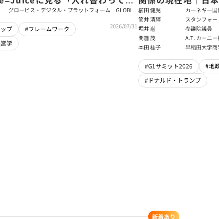
ム」をつくるパス・ゴール理論
戦略【櫛田健児×
グロービス・デジタル・プラットフォーム GLOBIS
櫛田 健児
カーネギー国
学び放題 編集部・コンテンツ開発チーム
ラムディレク
筒井 清輝
スタンフォー
輝】
2026/07/31
大学アジア太
堀井 巌
参議院議員
シップ
#フレームワーク
フェロー
関灘 茂
A.T. カー
経営学
本法人会長
本田 桂子
早稲田大学商
#G1サミット2026
#地
#ドナルド・トランプ
新着あり