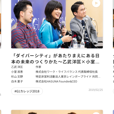
「ダイバーシティ」があたりまえにある日
本の未来のつくりかた～乙武洋匡×小室淑
恵×杉山文野×白木夏子
乙武 洋匡
作家
小室 淑恵
株式会社ワーク・ライフバランス 代表取締役社長
杉山 文野
特定非営利活動法人東京レインボープライド 共同代
表理事
白木 夏子
株式会社HASUNA Founder&CEO
2019/02/25
#G1カレッジ2018
8