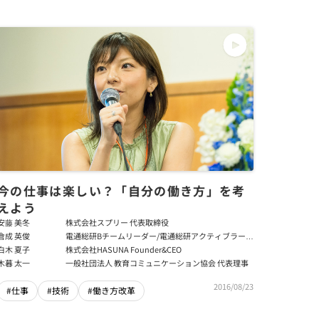
今の仕事は楽しい？「自分の働き方」を考
えよう
安藤 美冬
株式会社スプリー 代表取締役
倉成 英俊
電通総研Bチームリーダー/電通総研アクティブラーニ
ングこんなのどうだろう研究所所長
白木 夏子
株式会社HASUNA Founder&CEO
木暮 太一
一般社団法人 教育コミュニケーション協会 代表理事
2016/08/23
#仕事
#技術
#働き方改革