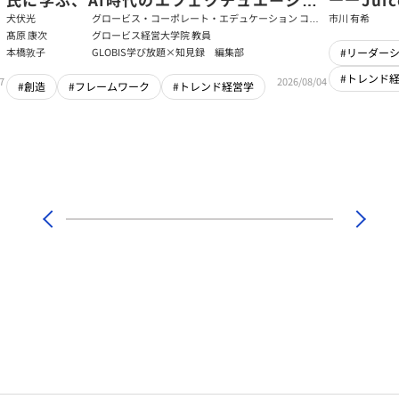
ン
強いチー
犬伏光
グロービス・コーポレート・エデュケーション コー
市川 有希
ポレート・ソリューション・チーム コンサルタント
髙原 康次
グロービス経営大学院 教員
本橋敦子
GLOBIS学び放題×知見録 編集部
#リーダー
#トレンド
7
2026/08/04
#創造
#フレームワーク
#トレンド経営学