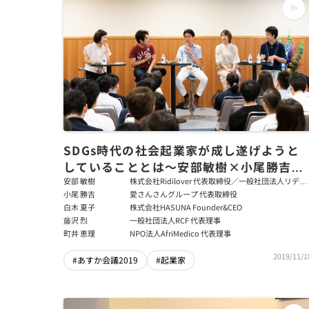
SDGs時代の社会起業家が成し遂げようと
していることとは～安部敏樹×小尾勝吉×
白木夏子×藤沢烈×町井恵理
安部 敏樹
株式会社Ridilover 代表取締役／一般社団法人リディ
ラバ 代表理事
小尾 勝吉
愛さんさんグループ 代表取締役
白木 夏子
株式会社HASUNA Founder&CEO
藤沢 烈
一般社団法人RCF 代表理事
町井 恵理
NPO法人AfriMedico 代表理事
2019/11/1
#あすか会議2019
#起業家