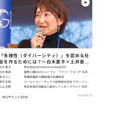
「多様性（ダイバーシティ）」を認める社
会を作るためには？～白木夏子×土井香苗
×森まさこ×柳沢正和×杉山文野
白木 夏子
株式会社HASUNA Founder&CEO
土井 香苗
国際人権NGOヒューマン・ライツ・ウォッチ 日本代
表
森 まさこ
参議院議員 内閣総理大臣補佐官
柳沢 正和
ゴールドマン・サックス証券株式会社 マネージン
グ・ディレクター プライム・サービス部長
杉山 文野
特定非営利活動法人東京レインボープライド 共同代
表理事
2018/04/19
#G1サミット2018