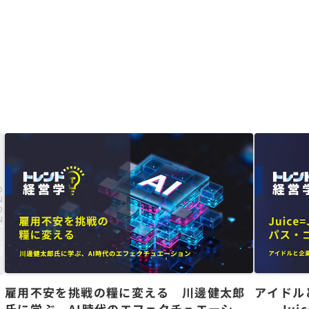
た
雇用不安を挑戦の糧に変える 川邊健太郎
アイドル
氏に学ぶ、AI時代のエフェクチュエーショ
――Jui