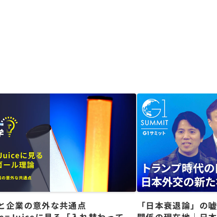
と企業の意外な共通点
「日本衰退論」の
ce=Juiceに見る「入れ替わっても
関係の現在地｜日本