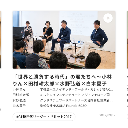
「世界と勝負する時代」の君たちへ～小林
りん×田村耕太郎×水野弘道×白木夏子
小林 りん
学校法人ユナイテッド・ワールド・カレッジISAKジ
ャパン 代表理事
田村 耕太郎
ミルケンインスティテュート アジアフェロー／国立
シンガポール大学リークワンユー公共政策大学院 兼
水野 弘道
グッドスチュワードパートナーズ合同会社 創業者 兼
任教授
CEO
白木 夏子
株式会社HASUNA Founder&CEO
5
2017/09/12
#G1新世代リーダー・サミット2017