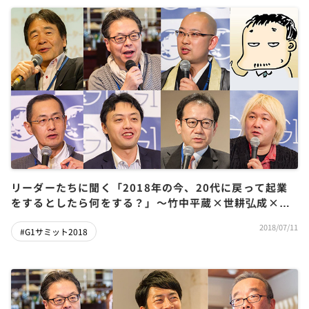
リーダーたちに聞く「2018年の今、20代に戻って起業
をするとしたら何をする？」～竹中平蔵×世耕弘成×鈴
木寛×亀山敬司×山中伸弥×松尾豊×津田大介×松山大
2018/07/11
#G1サミット2018
耕