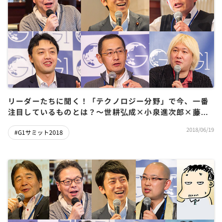
リーダーたちに聞く！「テクノロジー分野」で今、一番
注目しているものとは？～世耕弘成×小泉進次郎×藤原
和博×山中伸弥×松尾豊×津田大介
2018/06/19
#G1サミット2018