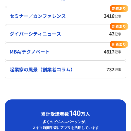
新着あり
セミナー／カンファレンス
3416
記事
新着あり
ダイバーシティニュース
47
記事
新着あり
MBA/テクノベート
4617
記事
起業家の風景（創業者コラム）
732
記事
1
40
累計受講者数
万人
多くのビジネスパーソンが、
スキマ時間学習にアプリを活用しています