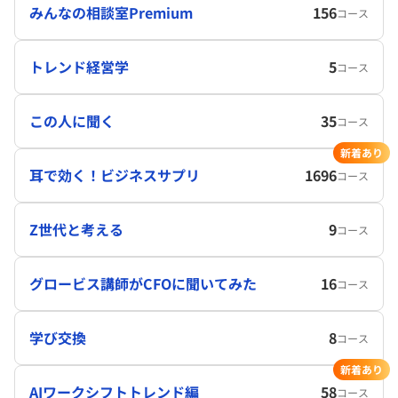
みんなの相談室Premium
156
コース
トレンド経営学
5
コース
この人に聞く
35
コース
新着あり
耳で効く！ビジネスサプリ
1696
コース
Z世代と考える
9
コース
グロービス講師がCFOに聞いてみた
16
コース
学び交換
8
コース
新着あり
AIワークシフトトレンド編
58
コース