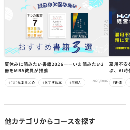
夏休みに読みたい書籍2026――いま読みたい3
雇用不安
冊をMBA教員が推薦
ぶ、AI
2026/08/07
#〇〇な本まとめ
#おすすめ本
#生成AI
#創造
他カテゴリからコースを探す