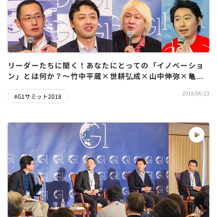
リーダーたちに聞く！あなたにとっての「イノベーショ
ン」とは何か？～竹中平蔵×世耕弘成×山中伸弥×亀山
敬司×小泉進次郎×松山大耕×袴田武史×松尾豊×津田
2018/06/13
#G1サミット2018
大介