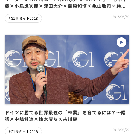
蔵×小泉進次郎×津田大介×藤原和博×亀山敬司×鈴木
寛×山中伸弥×松尾豊×松山大耕
2018/05/30
#G1サミット2018
ドイツに勝てる世界最強の「林業」を育てるには？～階
猛×中嶋健造×鈴木康友×古川康
2018/05/29
#G1サミット2018