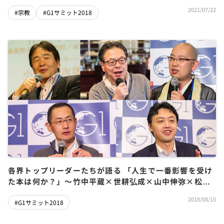
2021/07/22
#宗教
#G1サミット2018
各界トップリーダーたちが語る 「人生で一番影響を受け
た本は何か？」～竹中平蔵×世耕弘成×山中伸弥×松山
大耕×松尾豊
2018/08/15
#G1サミット2018