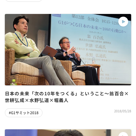
日本の未来「次の10年をつくる」ということ～翁百合×
世耕弘成×水野弘道×堀義人
2018/05/28
#G1サミット2018