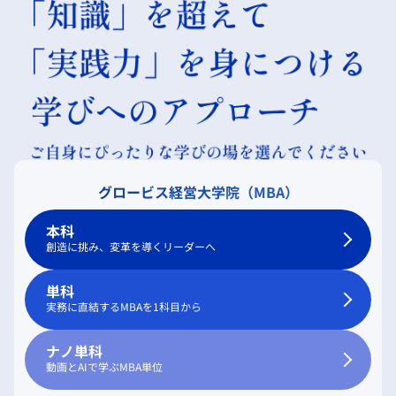
グロービス経営大学院（MBA）
本科
創造に挑み、変革を導くリーダーへ
単科
実務に直結するMBAを1科目から
ナノ単科
動画とAIで学ぶMBA単位