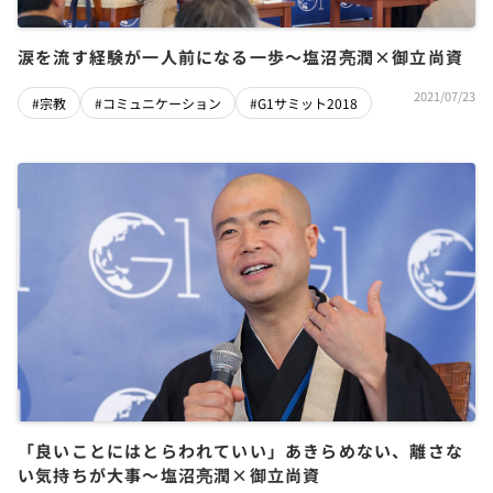
涙を流す経験が一人前になる一歩～塩沼亮潤×御立尚資
2021/07/23
#宗教
#コミュニケーション
#G1サミット2018
「良いことにはとらわれていい」あきらめない、離さな
い気持ちが大事～塩沼亮潤×御立尚資