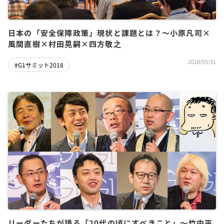
日本の「安全保障政策」現状と課題とは？～小原凡司×
風間直樹×村田晃嗣×四方敬之
2018/05/31
#G1サミット2018
リーダーたちが語る「20代の頃にすべきこと」～竹中平