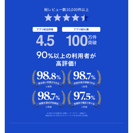
総レビュー数10,000件以上
アプリ総合評価
アプリ総DL数
4.5
1
00
万件
突破