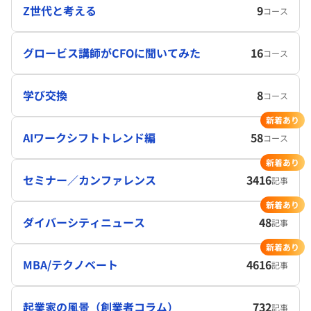
Z世代と考える
9
コース
グロービス講師がCFOに聞いてみた
16
コース
学び交換
8
コース
新着あり
AIワークシフトトレンド編
58
コース
新着あり
セミナー／カンファレンス
3416
記事
新着あり
ダイバーシティニュース
48
記事
新着あり
MBA/テクノベート
4616
記事
起業家の風景（創業者コラム）
732
記事