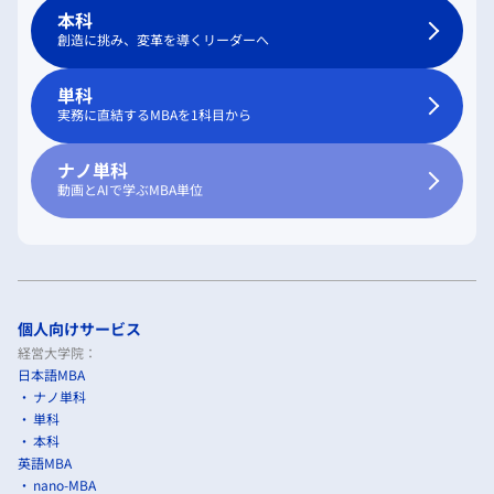
本科
創造に挑み、変革を導くリーダーへ
単科
実務に直結するMBAを1科目から
ナノ単科
動画とAIで学ぶMBA単位
個人向けサービス
経営大学院：
日本語MBA
ナノ単科
単科
本科
英語MBA
nano-MBA