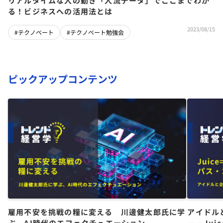
リアルタイムな人の動き「人流データ」でここまでわか
る！ビジネスへの活用法とは
2023/08/15
#テクノベート
#テクノベート勉強会
ピックアップコンテンツ
雇用不安を挑戦の糧に変える 川邊健太郎氏に学
アイドル
ぶ、AI時代のエフェクチュエーション
――Jui