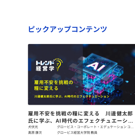
ピックアップコンテンツ
雇用不安を挑戦の糧に変える 川邊健太郎
氏に学ぶ、AI時代のエフェクチュエーショ
ン
犬伏光
グロービス・コーポレート・エデュケーション コー
ポレート・ソリューション・チーム コンサルタント
髙原 康次
グロービス経営大学院 教員