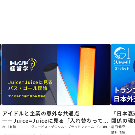
アイドルと企業の意外な共通点
「日本衰
――Juice=Juiceに見る「入れ替わっても
関係の現
強いチーム」をつくるパス・ゴール理論
戦略【櫛
市川 有希
グロービス・デジタル・プラットフォーム GLOBIS
櫛田 健児
学び放題 編集部・コンテンツ開発チーム
筒井 清輝
輝】