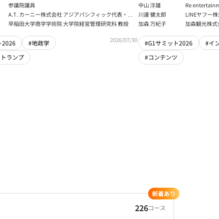
大学アジア太平洋研究センター 所長／東京財団 名誉
デジタル経済
参議院議員
中山 淳雄
Re enter
フェロー
報処理推進機
講師／Plott
A.T. カーニー株式会社 アジアパシフィック代表・日
川邊 健太郎
LINEヤフー
センター 情報分
本法人会長
早稲田大学商学学術院 大学院経営管理研究科 教授
加森 万紀子
加森観光株式
任者
2026/07/30
2026
#地政学
#G1サミット2026
#イ
・トランプ
#コンテンツ
新着あり
226
コース