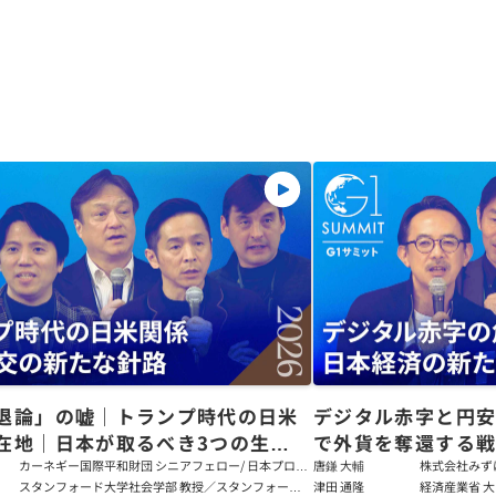
退論」の嘘｜トランプ時代の日米
デジタル赤字と円
在地｜日本が取るべき3つの生存
で外貨を奪還する
田健児×関灘茂×堀井巌×筒井清
る真の条件
カーネギー国際平和財団 シニアフェロー/ 日本プログ
唐鎌 大輔
株式会社みず
ラムディレクター
ト
スタンフォード大学社会学部 教授／スタンフォード
津田 通隆
経済産業省 大