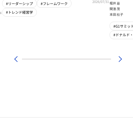
2026/07/31
堀井 巌
#リーダーシップ
#フレームワーク
関灘 茂
#トレンド経営学
4
本田 桂子
#G1サミット
#ドナルド