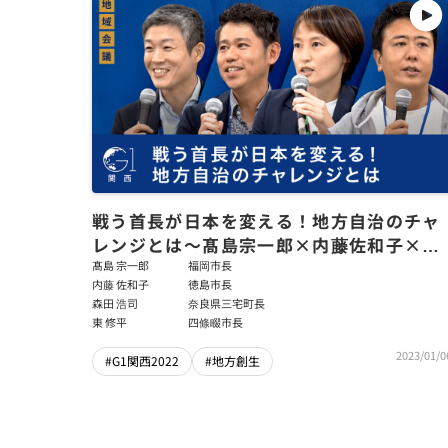
戦う首長が日本を変える！地方自治のチャ
レンジとは～髙島宗一郎×内藤佐和子×森
田浩司×東修平
髙島 宗一郎
福岡市長
内藤 佐和子
徳島市長
森田 浩司
奈良県三宅町長
東 修平
四條畷市長
2023/01/0
#G1関西2022
#地方創生