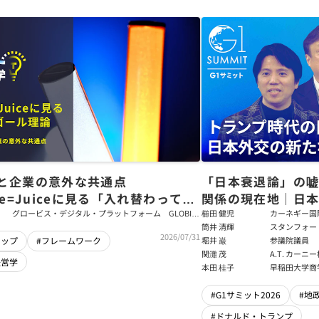
と企業の意外な共通点
「日本衰退論」の
ce=Juiceに見る「入れ替わっても
関係の現在地｜日本
ム」をつくるパス・ゴール理論
戦略【櫛田健児×
グロービス・デジタル・プラットフォーム GLOBIS
櫛田 健児
カーネギー国
学び放題 編集部・コンテンツ開発チーム
ラムディレク
筒井 清輝
スタンフォー
輝】
2026/07/31
大学アジア太
堀井 巌
参議院議員
シップ
#フレームワーク
フェロー
関灘 茂
A.T. カー
経営学
本法人会長
本田 桂子
早稲田大学商
#G1サミット2026
#地
#ドナルド・トランプ