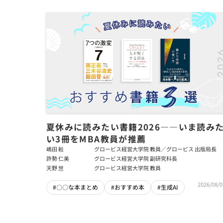
夏休みに読みたい書籍2026――いま読み
い3冊をMBA教員が推薦
嶋田 毅
グロービス経営大学院 教員／グロービス 出版局長
許勢 仁美
グロービス経営大学院 副研究科長
天野 慧
グロービス経営大学院 教員
2026/08/0
#〇〇な本まとめ
#おすすめ本
#生成AI