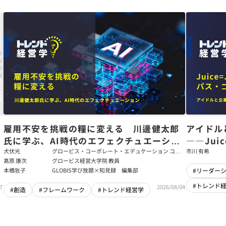
た
雇用不安を挑戦の糧に変える 川邊健太郎
アイドル
氏に学ぶ、AI時代のエフェクチュエーショ
――Jui
ン
強いチー
犬伏光
グロービス・コーポレート・エデュケーション コー
市川 有希
ポレート・ソリューション・チーム コンサルタント
髙原 康次
グロービス経営大学院 教員
本橋敦子
GLOBIS学び放題×知見録 編集部
#リーダー
#トレンド
7
2026/08/04
#創造
#フレームワーク
#トレンド経営学