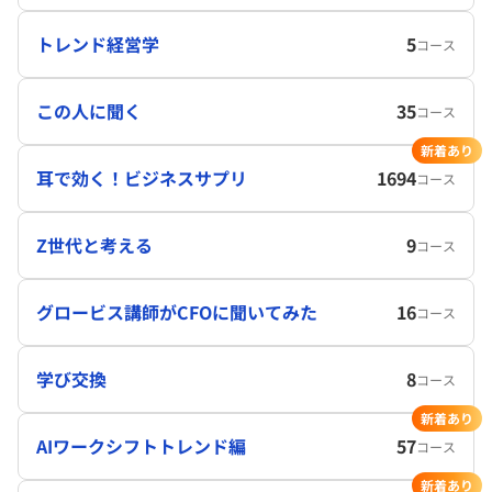
トレンド経営学
5
コース
この人に聞く
35
コース
新着あり
耳で効く！ビジネスサプリ
1694
コース
Z世代と考える
9
コース
グロービス講師がCFOに聞いてみた
16
コース
学び交換
8
コース
新着あり
AIワークシフトトレンド編
57
コース
新着あり