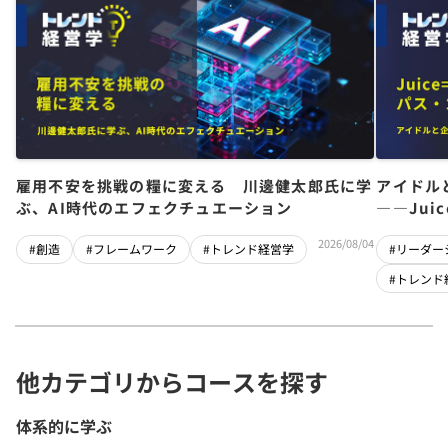
雇用不安を挑戦の糧に変える 川邊健太郎氏に学
アイドル
ぶ、AI時代のエフェクチュエーション
――Jui
チーム」
2026/08/04
#創造
#フレームワーク
#トレンド経営学
#リーダー
#トレンド
他カテゴリからコースを探す
体系的に学ぶ