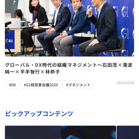
グローバル・DX時代の組織マネジメント～石田茂×滝波
純一×平手智行×林恭子
2021/02/04
#DX
#G1経営者会議2020
#マネジメント
ピックアップコンテンツ