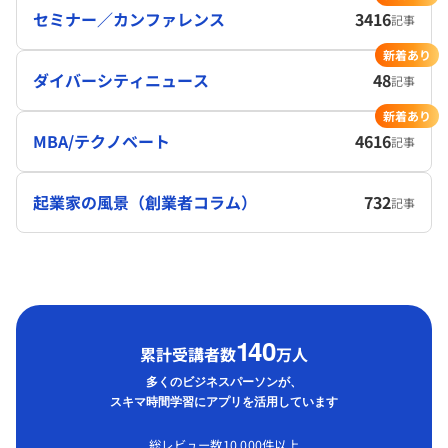
セミナー／カンファレンス
3416
記事
新着あり
ダイバーシティニュース
48
記事
新着あり
MBA/テクノベート
4616
記事
起業家の風景（創業者コラム）
732
記事
1
40
累計受講者数
万人
多くのビジネスパーソンが、
スキマ時間学習にアプリを活用しています
総レビュー数10,000件以上