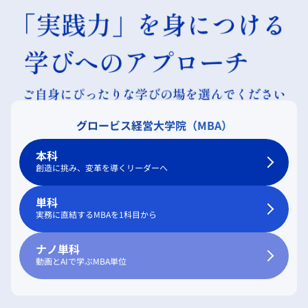
グロービス経営大学院（MBA）
本科
創造に挑み、変革を導くリーダーへ
単科
実務に直結するMBAを1科目から
ナノ単科
動画とAIで学ぶMBA単位