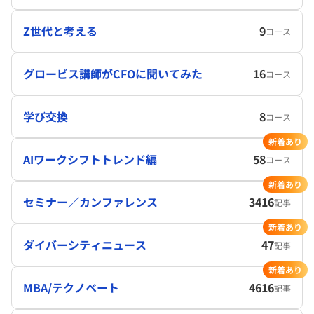
Z世代と考える
9
コース
グロービス講師がCFOに聞いてみた
16
コース
学び交換
8
コース
新着あり
AIワークシフトトレンド編
58
コース
新着あり
セミナー／カンファレンス
3416
記事
新着あり
ダイバーシティニュース
47
記事
新着あり
MBA/テクノベート
4616
記事