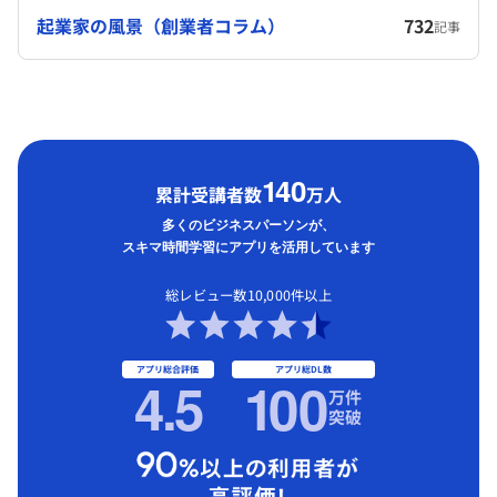
起業家の風景（創業者コラム）
732
記事
1
40
累計受講者数
万人
多くのビジネスパーソンが、
スキマ時間学習にアプリを活用しています
総レビュー数10,000件以上
アプリ総合評価
アプリ総DL数
4.5
1
00
万件
突破