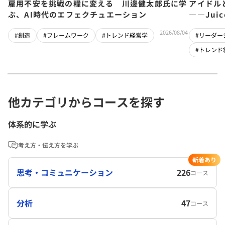
雇用不安を挑戦の糧に変える 川邊健太郎氏に学
アイドル
ぶ、AI時代のエフェクチュエーション
――Jui
チーム」
2026/08/04
#創造
#フレームワーク
#トレンド経営学
#リーダー
#トレンド
他カテゴリからコースを探す
体系的に学ぶ
考え方・伝え方を学ぶ
新着あり
思考・コミュニケーション
226
コース
分析
47
コース