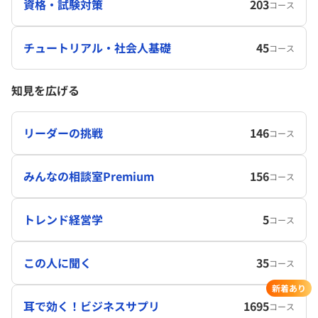
資格・試験対策
203
コース
チュートリアル・社会人基礎
45
コース
知見を広げる
リーダーの挑戦
146
コース
みんなの相談室Premium
156
コース
トレンド経営学
5
コース
この人に聞く
35
コース
新着あり
耳で効く！ビジネスサプリ
1695
コース