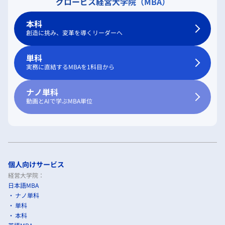
グロービス経営大学院（MBA）
本科
創造に挑み、変革を導くリーダーへ
単科
実務に直結するMBAを1科目から
ナノ単科
動画とAIで学ぶMBA単位
個人向けサービス
経営大学院：
日本語MBA
ナノ単科
単科
本科