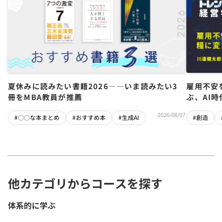
夏休みに読みたい書籍2026――いま読みたい3
雇用不安
冊をMBA教員が推薦
ぶ、AI
2026/08/07
#〇〇な本まとめ
#おすすめ本
#生成AI
#創造
他カテゴリからコースを探す
体系的に学ぶ