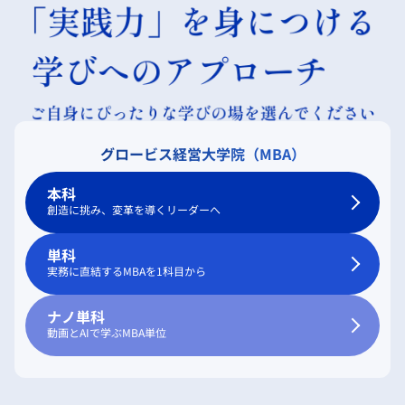
グロービス経営大学院（MBA）
本科
創造に挑み、変革を導くリーダーへ
単科
実務に直結するMBAを1科目から
ナノ単科
動画とAIで学ぶMBA単位