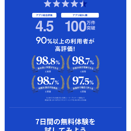
アプリ総合評価
アプリ総DL数
4.5
1
00
万件
突破
7日間の無料体験を
試してみよう