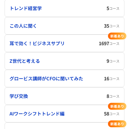
トレンド経営学
5
コース
この人に聞く
35
コース
新着あり
耳で効く！ビジネスサプリ
1697
コース
Z世代と考える
9
コース
グロービス講師がCFOに聞いてみた
16
コース
学び交換
8
コース
新着あり
AIワークシフトトレンド編
58
コース
新着あり