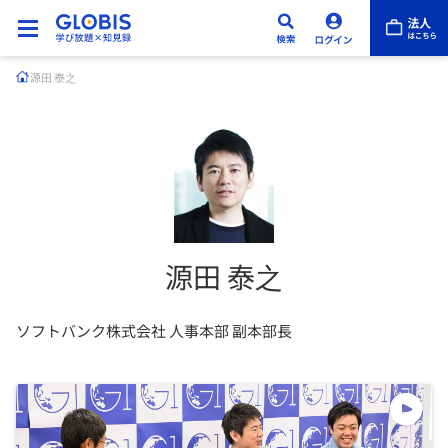
源田 泰之
源田 泰之
ソフトバンク株式会社 人事本部 副本部長