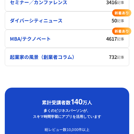
セミナー／カンファレンス
3416
記事
新着あり
ダイバーシティニュース
50
記事
新着あり
MBA/テクノベート
4617
記事
起業家の風景（創業者コラム）
732
記事
1
40
累計受講者数
万人
多くのビジネスパーソンが、
スキマ時間学習にアプリを活用しています
総レビュー数10,000件以上