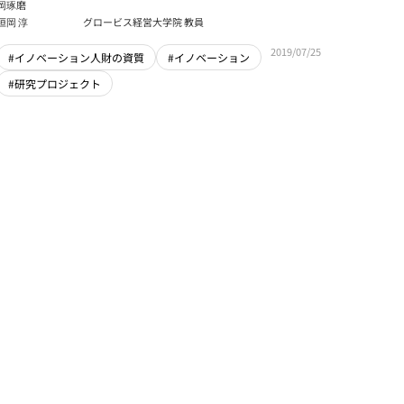
岡琢磨
垣岡 淳
グロービス経営大学院 教員
2019/07/25
#イノベーション人財の資質
#イノベーション
#研究プロジェクト