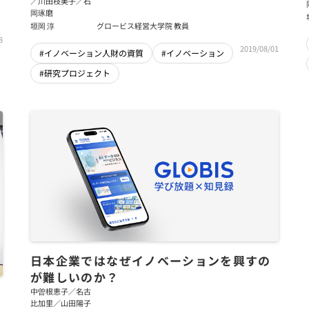
／川田枝美子／石
岡琢磨
垣岡 淳
グロービス経営大学院 教員
8
2019/08/01
#イノベーション人財の資質
#イノベーション
#研究プロジェクト
日本企業ではなぜイノベーションを興すの
が難しいのか？
中曽根恵子／名古
比加里／山田陽子