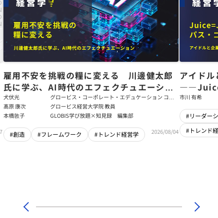
た
雇用不安を挑戦の糧に変える 川邊健太郎
アイドル
氏に学ぶ、AI時代のエフェクチュエーショ
――Jui
ン
強いチー
犬伏光
グロービス・コーポレート・エデュケーション コー
市川 有希
ポレート・ソリューション・チーム コンサルタント
髙原 康次
グロービス経営大学院 教員
本橋敦子
GLOBIS学び放題×知見録 編集部
#リーダー
#トレンド
7
2026/08/04
#創造
#フレームワーク
#トレンド経営学