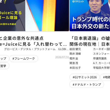
と企業の意外な共通点
「日本衰退論」の
ce=Juiceに見る「入れ替わっても
関係の現在地｜日本
ム」をつくるパス・ゴール理論
戦略【櫛田健児×
グロービス・デジタル・プラットフォーム GLOBIS
櫛田 健児
カーネギー国
学び放題 編集部・コンテンツ開発チーム
ラムディレク
筒井 清輝
スタンフォー
輝】
2026/07/31
大学アジア太
堀井 巌
参議院議員
シップ
#フレームワーク
フェロー
関灘 茂
A.T. カー
経営学
本法人会長
本田 桂子
早稲田大学商
#G1サミット2026
#地
#ドナルド・トランプ