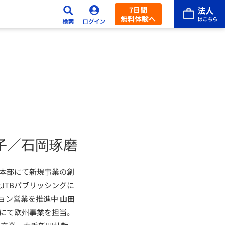
7日間
無料体験へ
子／石岡琢磨
業本部にて新規事業の創
JTBパブリッシングに
ョン営業を推進中
山田
門にて欧州事業を担当。