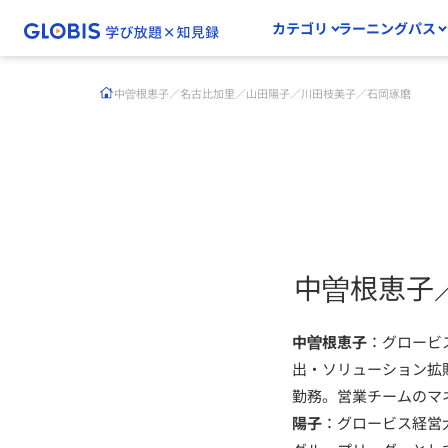
カテゴリ
ラーニングパス
中曽根恵子／名古比加里／山田陽子／川田枝美子／石岡琢磨
中曽根恵子
中曽根恵子
：グロービ
出・ソリューション拡
勤務。営業チームのマ
陽子
：グロービス経営