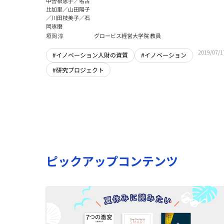
中曽根恵子／名古
比加里／山田陽子
／川田枝美子／石
岡琢磨
垣岡 淳
グロービス経営大学院 教員
2019/07/1
#イノベーション人財の資質
#イノベーション
#研究プロジェクト
ピックアップコンテンツ