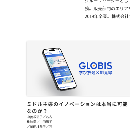
グループリーダーとし
務。販売部門のエリア
2019年卒業。株式会
ミドル主導のイノベーションは本当に可能
なのか？
中曽根恵子／名古
比加里／山田陽子
／川田枝美子／石