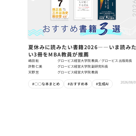
夏休みに読みたい書籍2026――いま読み
い3冊をMBA教員が推薦
嶋田 毅
グロービス経営大学院 教員／グロービス 出版局長
許勢 仁美
グロービス経営大学院 副研究科長
天野 慧
グロービス経営大学院 教員
2026/08/0
#〇〇な本まとめ
#おすすめ本
#生成AI