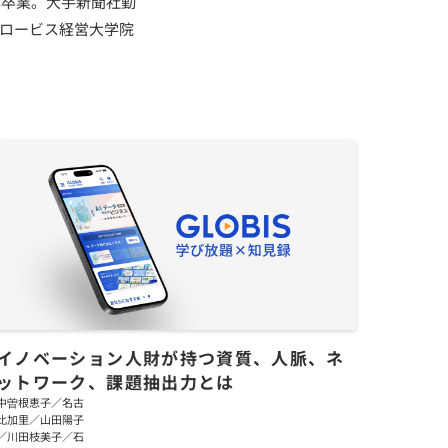
年卒業。大手新聞社勤
ロービス経営大学院
イノベーション人財が持つ資質、人脈、ネ
ットワーク、課題抽出力とは
中曽根恵子／名古
比加里／山田陽子
／川田枝美子／石