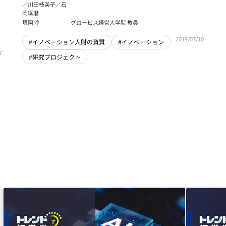
／川田枝美子／石
岡琢磨
垣岡 淳
グロービス経営大学院 教員
2019/07/10
#イノベーション人財の資質
#イノベーション
7
#研究プロジェクト