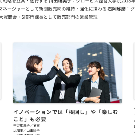
て戦略を立案・遂行する
川田枝美子
：グロービス経営大学院2018
マネージャーとして新聞販売網の維持・強化に携わる
石岡琢磨
：グ
社大塚商会・SI部門課長として販売部門の営業管理
イノベーションでは「根回し」や「楽しむ
こと」も必要
中曽根恵子／名古
比加里／山田陽子