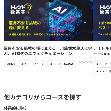
雇用不安を挑戦の糧に変える 川邊健太郎氏に学
アイドル
ぶ、AI時代のエフェクチュエーション
――Jui
チーム」
2026/08/04
#創造
#フレームワーク
#トレンド経営学
#リーダー
#トレンド
他カテゴリからコースを探す
体系的に学ぶ