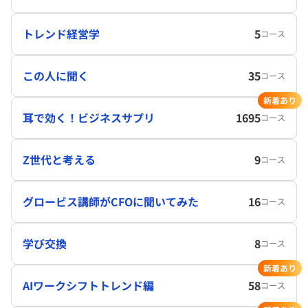
トレンド経営学
5
コース
この人に聞く
35
コース
新着あり
耳で効く！ビジネスサプリ
1695
コース
Z世代と考える
9
コース
グロービス講師がCFOに聞いてみた
16
コース
学び交換
8
コース
新着あり
AIワークシフトトレンド編
58
コース