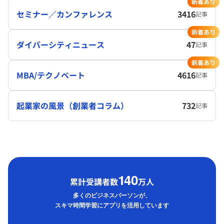
新着あり
セミナー／カンファレンス
3416
記事
新着あり
ダイバーシティニュース
47
記事
新着あり
MBA/テクノベート
4616
記事
起業家の風景（創業者コラム）
732
記事
1
40
累計受講者数
万人
多くのビジネスパーソンが、
スキマ時間学習にアプリを活用しています