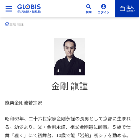
金剛 龍謹
金剛 龍謹
能楽金剛流若宗家
昭和63年、二十六世宗家金剛永謹の長男として京都に生まれ
る。幼少より、父・金剛永謹、祖父金剛巌に師事。５歳で仕
舞「猩々」にて初舞台、10歳で能「岩船」初シテを勤める。