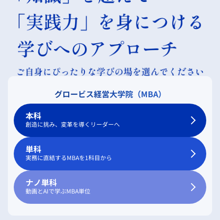
グロービス経営大学院（MBA）
本科
創造に挑み、変革を導くリーダーへ
単科
実務に直結するMBAを1科目から
ナノ単科
動画とAIで学ぶMBA単位