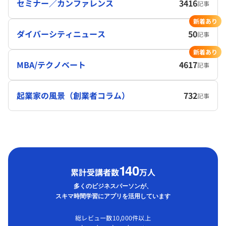
セミナー／カンファレンス
3416
記事
新着あり
ダイバーシティニュース
50
記事
新着あり
MBA/テクノベート
4617
記事
起業家の風景（創業者コラム）
732
記事
1
40
累計受講者数
万人
多くのビジネスパーソンが、
スキマ時間学習にアプリを活用しています
総レビュー数10,000件以上