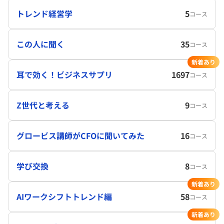
トレンド経営学
5
コース
この人に聞く
35
コース
新着あり
耳で効く！ビジネスサプリ
1697
コース
Z世代と考える
9
コース
グロービス講師がCFOに聞いてみた
16
コース
学び交換
8
コース
新着あり
AIワークシフトトレンド編
58
コース
新着あり