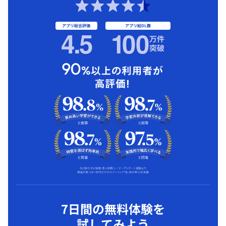
アプリ総合評価
アプリ総DL数
4.5
1
00
万件
突破
7日間の無料体験を
試してみよう