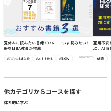
夏休みに読みたい書籍2026――いま読みたい3
雇用不安
冊をMBA教員が推薦
ぶ、AI
2026/08/07
#〇〇な本まとめ
#おすすめ本
#生成AI
#創造
他カテゴリからコースを探す
体系的に学ぶ