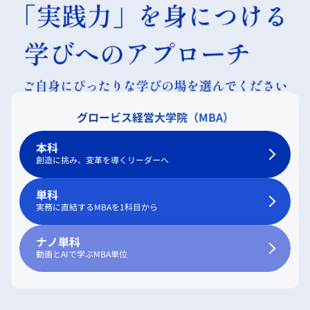
グロービス経営大学院（MBA）
本科
創造に挑み、変革を導くリーダーへ
単科
実務に直結するMBAを1科目から
ナノ単科
動画とAIで学ぶMBA単位