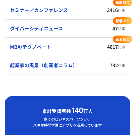
新着あり
セミナー／カンファレンス
3416
記事
新着あり
ダイバーシティニュース
47
記事
新着あり
MBA/テクノベート
4617
記事
起業家の風景（創業者コラム）
732
記事
1
40
累計受講者数
万人
多くのビジネスパーソンが、
スキマ時間学習にアプリを活用しています