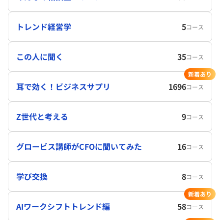
トレンド経営学
5
コース
この人に聞く
35
コース
新着あり
耳で効く！ビジネスサプリ
1696
コース
Z世代と考える
9
コース
グロービス講師がCFOに聞いてみた
16
コース
学び交換
8
コース
新着あり
AIワークシフトトレンド編
58
コース