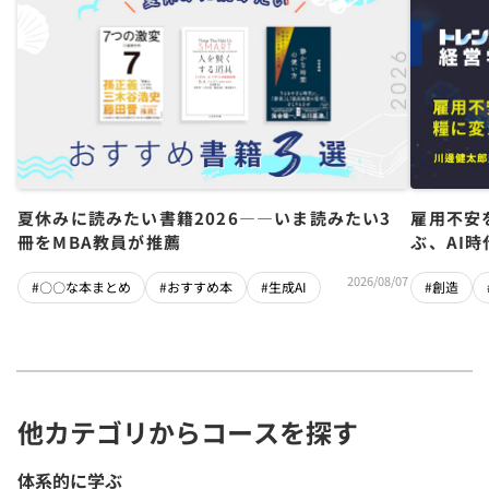
夏休みに読みたい書籍2026――いま読みたい3
雇用不安
冊をMBA教員が推薦
ぶ、AI
2026/08/07
#〇〇な本まとめ
#おすすめ本
#生成AI
#創造
他カテゴリからコースを探す
体系的に学ぶ