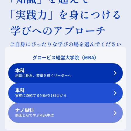
グロービス経営大学院（MBA）
本科
創造に挑み、変革を導くリーダーへ
単科
実務に直結するMBAを1科目から
ナノ単科
動画とAIで学ぶMBA単位