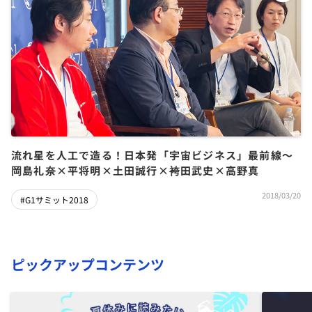
流れ星を人工で造る！日本発「宇宙ビジネス」最前線～
岡島礼奈×平将明×土田誠行×袴田武史×高野真
2018/03/20
#G1サミット2018
ピックアップコンテンツ