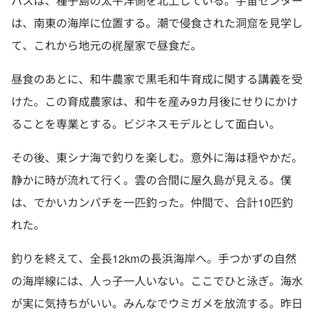
バスは、種子島の太平洋側を北上している。宇宙センター
は、南東の海岸に位置する。潮で侵食された洞窟を見学し
て、これから地元の梶屋家で昼食だ。
昼食のあとに、和牛農家で黒毛和牛育成に関する講義を受
けた。この育成農家は、和牛を産み9カ月後にせりにかけ
ることを専業とする。ビジネスモデルとして面白い。
その後、東シナ海で釣りを楽しむ。意外に海は穏やかだ。
静かに時が流れて行く。雲の合間に屋久島が見える。僕
は、でかいカンパチを一匹釣った。仲間で、合計10匹釣
れた。
釣りを終えて、全長12kmの長浜海岸へ。手つかずの自然
の海岸線には、人っ子一人いない。ここでひと泳ぎ。海水
が実に気持ちがいい。みんなでウミガメを放流する。昨日