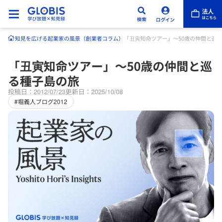
知見を広げる
起業家の風景（創業者コラム）
「丑寅知命ツアー」～50歳の仲間と巡
「丑寅知命ツアー」～50歳の仲間と巡
る種子島の旅
投稿日：2012/07/23
更新日：2025/10/08
#堀義人ブログ2012