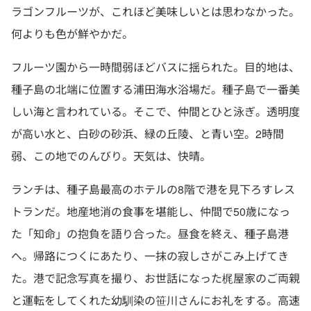
ラゴンフルーツが、これほど美味しいとは思わなかった。
何よりも色が鮮やかだ。
フルーツ園から一時間弱ほどバスに揺られた。目的地は、
種子島の北端に位置する浦田海水浴場だ。種子島で一番美
しい海と言われている。そこで、仲間とひと泳ぎ。透明度
が高い水と、白砂の砂浜、緑の丘陵、と青い空。2時間
弱、この地でのんびり。天気は、快晴。
ランチは、種子島最高のホテルの8階で港を見下ろすレス
トランだ。地産地消の食事を堪能し、仲間で50歳になっ
た「知命」の抱負を語り合った。昼食を終え、種子島港
へ。帰路につくにあたり、一抹の寂しさがこみ上げてき
た。港で記念写真を撮り、お世話になった梶屋家のご両親
と運転をしてくれた幼馴染の笹川さんにお礼をする。高速