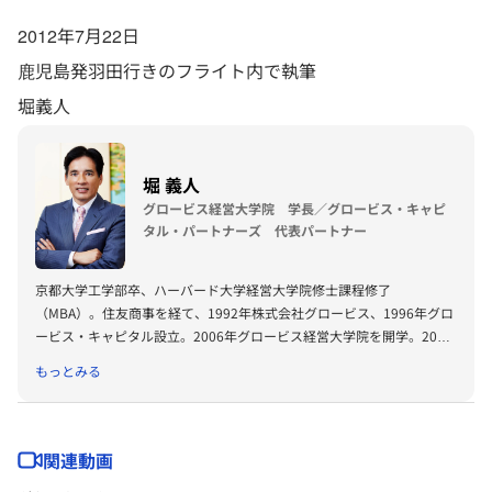
2012年7月22日
鹿児島発羽田行きのフライト内で執筆
堀義人
堀 義人
グロービス経営大学院 学長／グロービス・キャピ
タル・パートナーズ 代表パートナー
京都大学工学部卒、ハーバード大学経営大学院修士課程修了
（MBA）。住友商事を経て、1992年株式会社グロービス、1996年グロ
ービス・キャピタル設立。2006年グロービス経営大学院を開学。2008
年に「G1サミット」を創設。2011年には復興支援プロジェクトKIBOW
もっとみる
を立ち上げる。2016年に茨城ロボッツ、2019年に茨城放送オーナー就
任。2022年にLuckyFesを立ち上げ、現在総合プロデューサーを務め
る。2024年よりBARKSオーナー、世界最大のPR会社の米国エデルマン
社 社外取締役。
関連動画