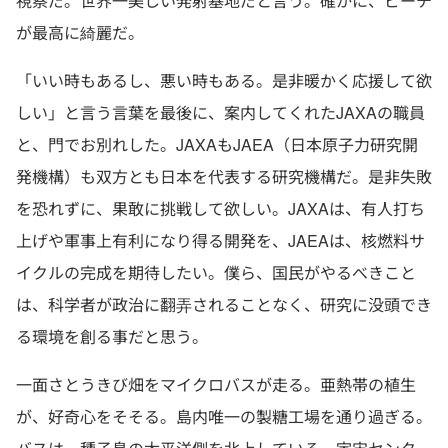
視察だ。世界一美しい発射基地だと言う。確かに、ビーチ
が最高に綺麗だ。
「いい時もあるし、悪い時もある。是非暖かく応援して欲
しい」と言う言葉を最後に、案内してくれたJAXAの職員
と、門でお別れした。JAXAもJAEA（日本原子力研究開
発機構）も双方とも日本を代表する研究機構だ。是非失敗
を恐れずに、果敢に挑戦して欲しい。JAXAは、有人打ち
上げや軍事上有利になり得る開発を、JAEAは、核燃料サ
イクルの完成を期待したい。僕ら、国民がやるべきこと
は、科学者が政治に翻弄されることなく、研究に没頭でき
る環境を創る事だと思う。
一面さとうきび畑をマイクロバスが走る。亜熱帯の植生
が、好奇心をそそる。島内唯一の製糖工場を通り過ぎる。