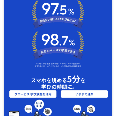
5分
スマホを眺める
を
学びの時間に｡