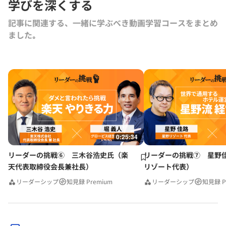
学びを深くする
記事に関連する、一緒に学ぶべき動画学習コースをまとめ
ました｡
0:25:34
リーダーの挑戦⑥ 三木谷浩史氏（楽
リーダーの挑戦⑦ 星野
天代表取締役会長兼社長）
リゾート代表）
リーダーシップ
知見録 Premium
リーダーシップ
知見録 P