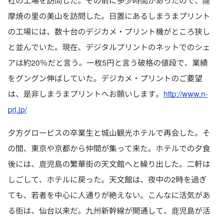
社の工場を訪問した。その前に多少時間があったので、薩
摩焼の里の美山を訪問した。日置にあるしまうまプリント
の工場には、数十台のデジカメ・プリント機がところ狭し
と並んでいた。現在、デジタルプリントのネットでのシェ
アは約20％だと言う。一枚5円と言う破格の値段で、業績
をグングン伸ばしていた。デジカメ・プリントのご要望
は、是非しまうまプリントへお願いします。
http://www.n-
pri.jp/
夕方グロービスの卒業生と城山観光ホテルで再会した。そ
の間、東京や京都から仲間が集って来た。ホテルでの夕食
後には、鹿児島の繁華街の天文館へと繰り出した。二軒は
しごして、ホテルに戻った。天文館は、夜中の2時を過ぎ
ても、若者を中心に人通りが絶えない。こんなに活気があ
る街は、仙台以来だ。九州新幹線が開通して、鹿児島が活