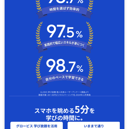
5分
スマホを眺める
を
学びの時間に｡