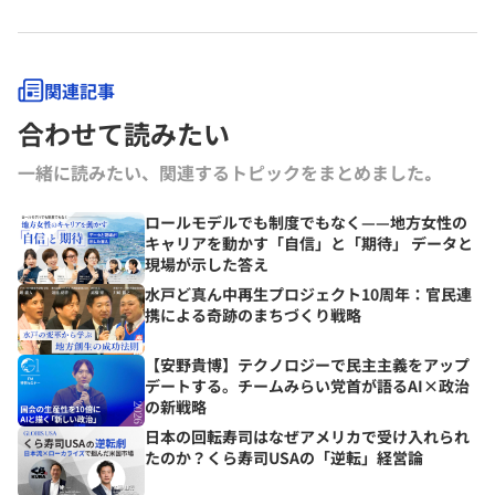
関連記事
合わせて読みたい
一緒に読みたい、関連するトピックをまとめました｡
ロールモデルでも制度でもなく——地方女性の
キャリアを動かす「自信」と「期待」 データと
現場が示した答え
水戸ど真ん中再生プロジェクト10周年：官民連
携による奇跡のまちづくり戦略
【安野貴博】テクノロジーで民主主義をアップ
デートする。チームみらい党首が語るAI×政治
の新戦略
日本の回転寿司はなぜアメリカで受け入れられ
たのか？くら寿司USAの「逆転」経営論