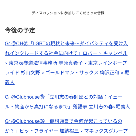
ディスカッションに参加してくださった皆様
今後の予定
G1＠CH㉞「LGBTの現状と未来〜ダイバシティを受け入
れインクルードする社会に向けて」ロバート キャンベル
× 東京表参道法律事務所 寺原真希子 × 東京レインボープ
ライド 杉山文野 × ゴールドマン・サックス 柳沢正和 × 堀
義人
G1@Clubhouse㉟「立川志の春師匠との対話：イェー
ル・物産から真打になるまで」落語家 立川志の春×堀義人
G1@Clubhouse㊱「仮想通貨で今何が起こっているの
か？」ビットフライヤー 加納裕三 × マネックスグループ