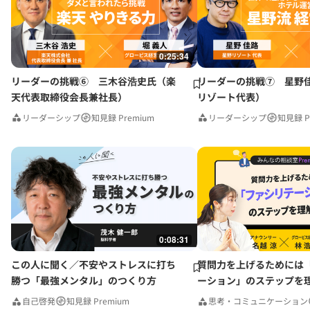
0:25:34
リーダーの挑戦⑥ 三木谷浩史氏（楽
リーダーの挑戦⑦ 星野
天代表取締役会長兼社長）
リゾート代表）
リーダーシップ
知見録 Premium
リーダーシップ
知見録 P
0:08:31
この人に聞く／不安やストレスに打ち
質問力を上げるためには
勝つ「最強メンタル」のつくり方
ーション」のステップを
みんなの相談室Premium
自己啓発
知見録 Premium
思考・コミュニケーション