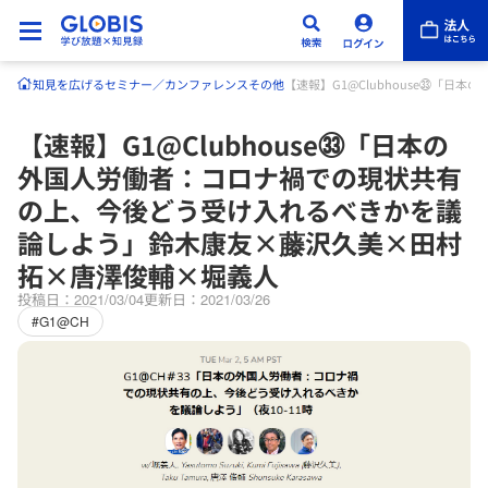
知見を広げる
セミナー／カンファレンス
その他
【速報】G1@Clubhouse㉝「
【速報】G1@Clubhouse㉝「日本の
外国人労働者：コロナ禍での現状共有
の上、今後どう受け入れるべきかを議
論しよう」鈴木康友×藤沢久美×田村
拓×唐澤俊輔×堀義人
投稿日：2021/03/04
更新日：2021/03/26
#G1@CH