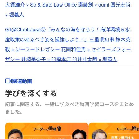
大塚雄介 × So & Sato Law Office 斎藤創 × gumi 国光宏尚
× 堀義人
G1@Clubhouse㊲「みんなの海を守ろう！海洋環境＆水
産政策のあるべき姿を議論しよう！」三重県知事 鈴木英
敬 × シーフードレガシー 花岡和佳男 × セイラーズフォー
ザシー 井植美奈子 × 臼福本店 臼井壯太朗 × 堀義人
関連動画
学びを深くする
記事に関連する、一緒に学ぶべき動画学習コースをまとめ
ました｡