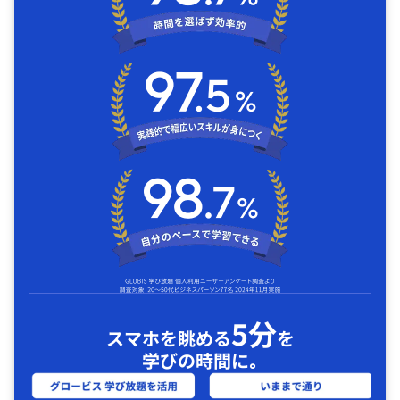
5分
スマホを眺める
を
学びの時間に｡