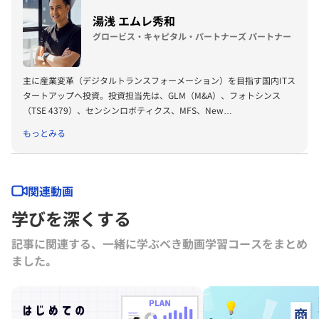
湯浅 エムレ秀和
グロービス・キャピタル・パートナーズ パートナー
主に産業変革（デジタルトランスフォーメーション）を目指す国内ITス
タートアップへ投資。投資担当先は、GLM（M&A）、フォトシンス
（TSE 4379）、センシンロボティクス、MFS、New
Standard、Matsuri Technologies、Global Mobility Service、
もっとみる
Shippio、CADDi、estie、Leaner Technologies、ascend、
medicalforce、Facilo 等。
グロービス経営大学院（MBA）講師。
ハーバードビジネススクール卒（MBA）、オハイオ州立大学ビジネス
関連動画
学部卒。
学びを深くする
記事に関連する、一緒に学ぶべき動画学習コースをまとめ
ました｡