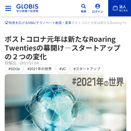
知見を広げる
MBA/テクノベート
創造・変革
ポストコロナ元年は新たなRoaring Tw
ポストコロナ元年は新たなRoaring
Twentiesの幕開け―スタートアップ
の２つの変化
投稿日：2021/01/04
#SDGs
#2021年の世界
#VC
#スタートアップ