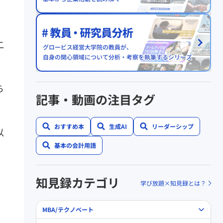
二
ら
記事・動画の注目タグ
おすすめ本
生成AI
リーダーシップ
以
基本の会計用語
知見録カテゴリ
学び放題×知見録とは？
P
MBA/テクノベート