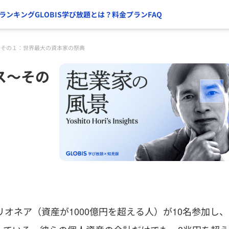
ランキング
GLOBIS学び放題とは？
料金プラン
FAQ
〜その１：世界最大の資本家の祭典
ス〜その
オネア（資産が1000億円を超える人）が10名参加し、