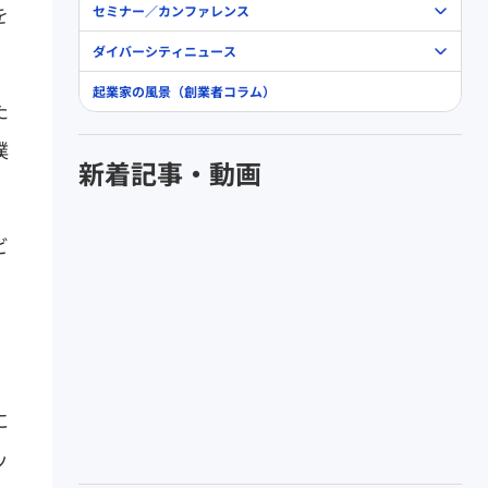
を
セミナー／カンファレンス
ダイバーシティニュース
起業家の風景（創業者コラム）
た
僕
新着記事・動画
ビ
に
ッ