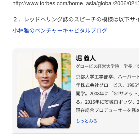
http://www.forbes.com/home_asia/global/2006/021
２．レッドヘリング誌のスピーチの模様は以下サ
小林雅のベンチャーキャピタルブログ
堀 義人
グロービス経営大学院 学長／
京都大学工学部卒、ハーバード
年株式会社グロービス、199
開学。2008年に「G1サミッ
る。2016年に茨城ロボッツ、2
現在総合プロデューサーを務め
ルマン社 社外取締役。
もっとみる