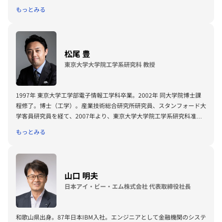
・広報本部 本部長代理
もっとみる
・自民党新しい資本主義実行本部 幹事長
・デジタル社会推進本部 本部長代理
・ｗｅｂ３プロジェクトチーム 座長
・ＡＩの進化と実装に関するPT 座長
松尾 豊
・フュージョンエネルギーPT 座長
東京大学大学院工学系研究科 教授
・自民党東京都支部連合会 政調会長
1997年 東京大学工学部電子情報工学科卒業。2002年 同大学院博士課
程修了。博士（工学）。産業技術総合研究所研究員、スタンフォード大
学客員研究員を経て、2007年より、東京大学大学院工学系研究科准教
授。2019年より、教授。専門分野は、人工知能、深層学習、ウェブマ
もっとみる
イニング。人工知能学会からは論文賞（2002年）、創立20周年記念事
業賞（2006年）、現場イノベーション賞（2011年）、功労賞（2013
年）の各賞を受賞。2020-2022年、人工知能学会、情報処理学会理事。
2017年より日本ディープラーニング協会理事長。2019年よりソフトバ
山口 明夫
ンクグループ社外取締役。2021年より新しい資本主義実現会議 有識者
日本アイ・ビー・エム株式会社 代表取締役社長
構成員。2023年よりAI戦略会議座長。2024年よりAI制度研究会座長。
2024年より一般社団法人AIロボット協会理事。2025年よりパナソニッ
ク ホールディングス株式会社 社外取締役。
和歌山県出身。87年日本IBM入社。エンジニアとして金融機関のシステ