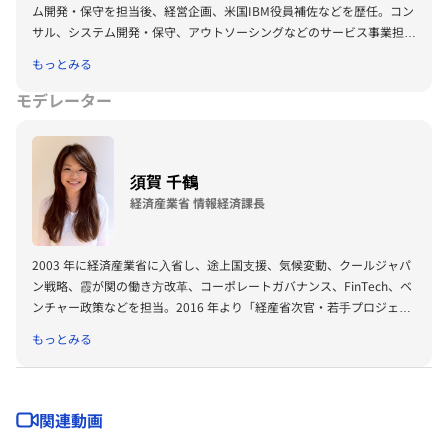
ム開発・保守を担当後、経営企画、米国IBM役員補佐などを歴任。コン
サル、システム開発・保守、アウトソーシングなどのサービス事業担当
を経て、19年5月から現職。米国IBM本社の経営執行委員として、グロ
もっとみる
ーバルな戦略立案と実行にも関わる。一般社団法人 企業アクセシビリ
ティ・コンソーシアム(ACE)代表理事、東京都立産業技術大学院大学 運
モデレーター
営諮問会議委員長、経済産業省 価値創造経営小委員会委員、財務省 財
政制度等審議会委員等も務める。26年1月経済同友会代表幹事就任。
須賀 千鶴
経済産業省 情報経済課長
2003 年に経済産業省に⼊省し、途上国⽀援、気候変動、クールジャパ
ン戦略、霞が関の働き⽅改⾰、コーポレートガバナンス、FinTech、ベ
ンチャー政策などを担当。2016 年より「経産省次官・若⼿プロジェク
ト」に参画し、150 万 DL を記録した「不安な個⼈、⽴ちすくむ国家」
もっとみる
を発表。2017 年より商務・サービスグループ政策企画委員として、提
⾔にあわせて新設された部局にて教育改⾰等に携わる。2018 年 7 ⽉よ
り、デジタル時代のイノベーションと法、社会のあり⽅を検討し、グロ
ーバルなルールメイキングに貢献するため、世界経済フォーラム、経済
関連動画
産業省、アジア・パシフィック・イニシアティブによる JV 組織の初代