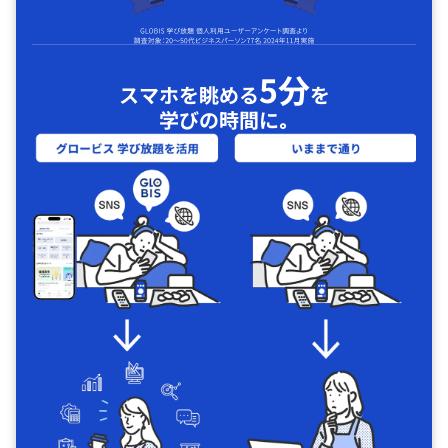
5分
スマホを眺める
を
学びの時間に｡