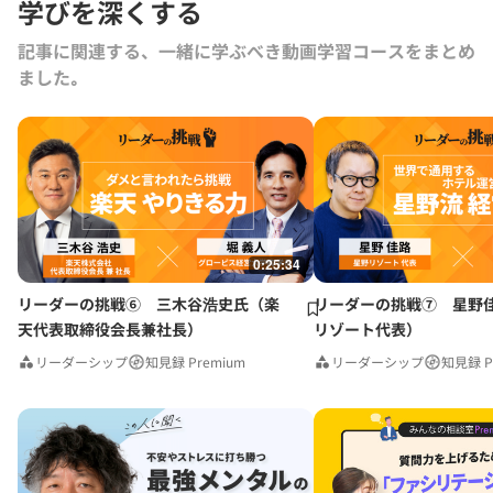
学びを深くする
センター⻑に就任。国際機関のネットワークを活⽤しながら、データ政
策、ヘルスケア、スマートシティ、モビリティ、アジャイルガバナンス
記事に関連する、一緒に学ぶべき動画学習コースをまとめ
など多様な国際プロジェクトを率いる。 2003 年東京⼤学法学部卒、
ました｡
2009 年ペンシルベニア⼤学ウォートン校 MBA（医療経営専攻）
0:25:34
リーダーの挑戦⑥ 三木谷浩史氏（楽
リーダーの挑戦⑦ 星野
天代表取締役会長兼社長）
リゾート代表）
リーダーシップ
知見録 Premium
リーダーシップ
知見録 P