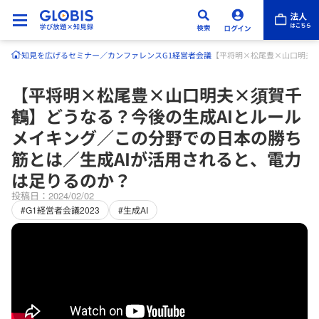
知見を広げる
セミナー／カンファレンス
G1経営者会議
【平将明×松尾豊×山口明夫×
【平将明×松尾豊×山口明夫×須賀千
鶴】どうなる？今後の生成AIとルール
メイキング／この分野での日本の勝ち
筋とは／生成AIが活用されると、電力
は足りるのか？
投稿日：2024/02/02
#G1経営者会議2023
#生成AI