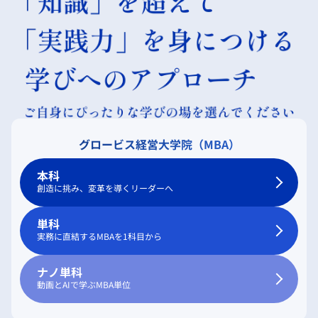
グロービス経営大学院（MBA）
本科
創造に挑み、変革を導くリーダーへ
単科
実務に直結するMBAを1科目から
ナノ単科
動画とAIで学ぶMBA単位