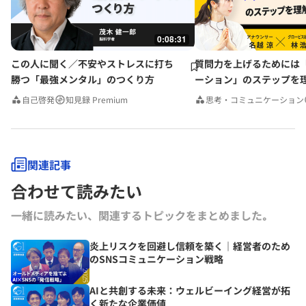
0:08:31
この人に聞く／不安やストレスに打ち
質問力を上げるためには
勝つ「最強メンタル」のつくり方
ーション」のステップを
みんなの相談室Premium
自己啓発
知見録 Premium
思考・コミュニケーション
関連記事
合わせて読みたい
一緒に読みたい、関連するトピックをまとめました｡
炎上リスクを回避し信頼を築く｜経営者のため
のSNSコミュニケーション戦略
AIと共創する未来：ウェルビーイング経営が拓
く新たな企業価値