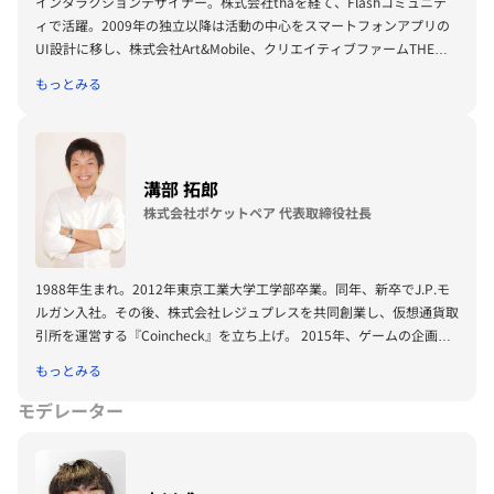
インタラクションデザイナー。株式会社thaを経て、Flashコミュニテ
ィで活躍。2009年の独立以降は活動の中心をスマートフォンアプリの
UI設計に移し、株式会社Art&Mobile、クリエイティブファームTHE
GUILDを設立。現在はnoteのCXOなど、領域を超えた事業アドバイザ
もっとみる
リーを行う。執筆、講演などでも精力的に活動。
溝部 拓郎
株式会社ポケットペア 代表取締役社長
1988年生まれ。2012年東京工業大学工学部卒業。同年、新卒でJ.P.モ
ルガン入社。その後、株式会社レジュプレスを共同創業し、仮想通貨取
引所を運営する『Coincheck』を立ち上げ。 2015年、ゲームの企画・
開発・運営会社である株式会社ポケットペアを創業し、現職。「クラフ
もっとみる
トピア」や「AIアートインポスター」といった先進的なゲームを手掛け
る。
モデレーター