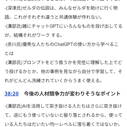
-(深津氏)ゼルダの伝説は、みんなゼルダを助けに行く物
語。これがそれぞれ違うと共通体験が作れない。
-(溝部氏)雑にチャットGPTにいろんなものを投げ出してる
が、結構それがワーク する。
-(赤川氏)優秀な人たちのChatGPTの使い方から学べるこ
とは
-(溝部氏)プロンプトをどう扱うかを完璧に理解した上でど
う投げるかとか、他の事例を見ながら自分で学習して、そ
れがどんどん洗練されていくからうまく使える。
38:20
今後の人材競争力が変わりそうなポイント
-(溝部氏)AIを活用して突き抜ける人たちはさらに突き抜け
て、逆にもう使っていないと振り落とされるから、使って
いる人たちはだいたい均一レベルに落ち着くではないか。