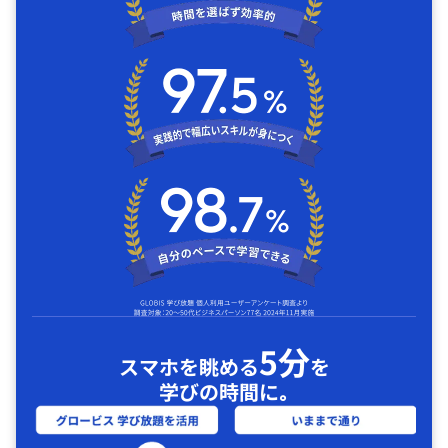
5分
スマホを眺める
を
学びの時間に｡