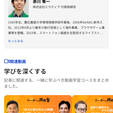
赤川 隼一
株式会社ミラティブ 代表取締役
1983年生。慶応義塾大学環境情報学部卒業後、2006年DeNAに新卒入
社。2012年4月より最年少執行役員として海外事業、ブラウザゲーム事
業等を管轄。2015年、スマートフォン画面を生配信するライブストリ
ーミングサービス「Mirrativ」を開始。2018年3月に、Mirrativ事業を
もっとみる
DeNAからMBOする形で株式会社ミラティブを創業し、現在までに累計
60億円超を資金調達、日本最大のゲーム実況アプリ・スマホメタバー
スとして運営中。 「わかりあう願いをつなごう」をミッションに、ゲ
ームとゲーム実況の融合「ライブゲーミング」やバーチャルアバター
関連動画
「エモモ」を通じて、日本発の新たなコミュニケーションの形を世に展
学びを深くする
開している。
記事に関連する、一緒に学ぶべき動画学習コースをまとめ
ました｡