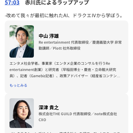
57:03
赤川氏によるラップアップ
-改めて我々が最初に触れたAI、ドラクエⅣから学ぼう。
中山 淳雄
Re entertainment 代表取締役／慶應義塾大学 非常
勤講師／Plott 社外取締役
エンタメ社会学者。事業家（エンタメ企業のコンサルを行うRe
entertainment創業）と研究者（早稲田博士・慶應・立命館大研究
員）、記者（Gamebiz記者）、政策アドバイザー（経産省コンテンツ
IPプロジェクト主査）を兼任しながら、コンテンツの海外展開をライフ
もっとみる
ワークとする。以前はリクルートスタッフィングから転職し、DeNA・
デロイト・バンダイナムコスタジオ・ブシロードで北米、アジア向けの
メディアミックスIPプロジェクトを推進＆アニメ・ゲーム・スポーツの
深津 貴之
海外展開を担当してきた。著書に『エンタメビジネス全史』『エンタの
巨匠』『推しエコノミー』『オタク経済圏創世記』など。
株式会社THE GUILD 代表取締役／note株式会社
CXO