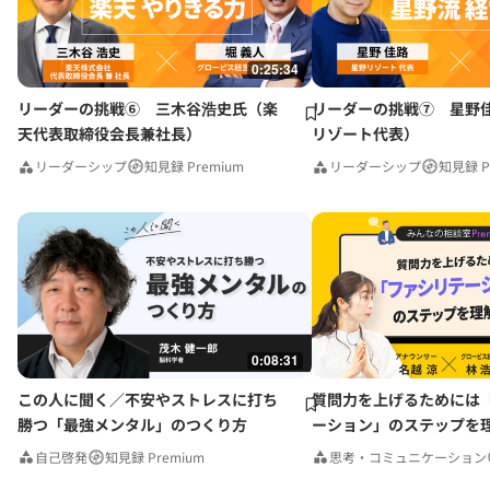
0:25:34
リーダーの挑戦⑥ 三木谷浩史氏（楽
リーダーの挑戦⑦ 星野
天代表取締役会長兼社長）
リゾート代表）
リーダーシップ
知見録 Premium
リーダーシップ
知見録 P
0:08:31
この人に聞く／不安やストレスに打ち
質問力を上げるためには
勝つ「最強メンタル」のつくり方
ーション」のステップを
みんなの相談室Premium
自己啓発
知見録 Premium
思考・コミュニケーション