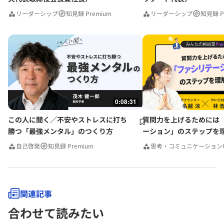
リーダーシップ
知見録 Premium
リーダーシップ
知見録 P
0:08:31
この人に聞く／不安やストレスに打ち
質問力を上げるためには
勝つ「最強メンタル」のつくり方
ーション」のステップを
みんなの相談室Premium
自己啓発
知見録 Premium
思考・コミュニケーション
関連記事
合わせて読みたい