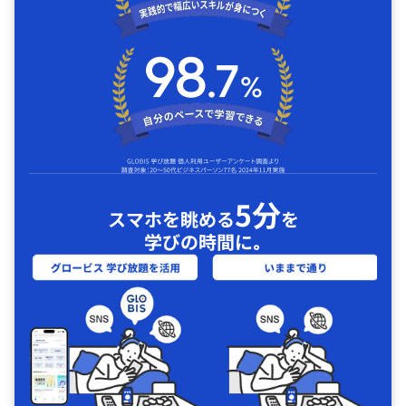
5分
スマホを眺める
を
学びの時間に｡