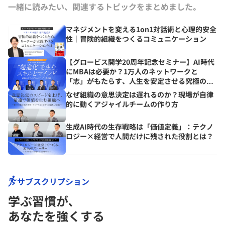
一緒に読みたい、関連するトピックをまとめました｡
マネジメントを変える1on1対話術と心理的安全
性｜冒険的組織をつくるコミュニケーション
【グロービス開学20周年記念セミナー】AI時代
にMBAは必要か？1万人のネットワークと
「志」がもたらす、人生を安定させる究極の資
産とは？
なぜ組織の意思決定は遅れるのか？現場が自律
的に動くアジャイルチームの作り方
生成AI時代の生存戦略は「価値定義」：テクノ
ロジー×経営で人間だけに残された役割とは？
サブスクリプション
学ぶ習慣が､
あなたを強くする