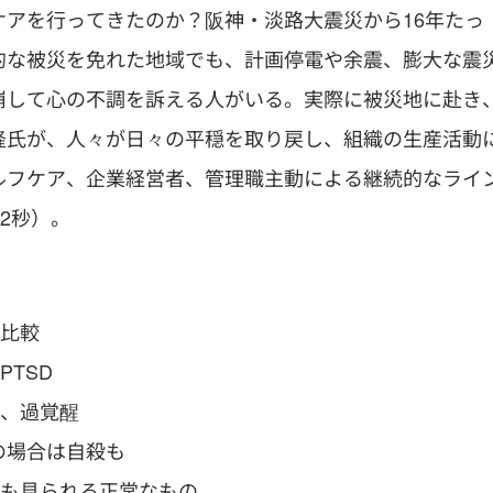
アを行ってきたのか？阪神・淡路大震災から16年たっ
的な被災を免れた地域でも、計画停電や余震、膨大な震
崩して心の不調を訴える人がいる。実際に被災地に赴き
隆氏が、人々が日々の平穏を取り戻し、組織の生産活動
ルフケア、企業経営者、管理職主動による継続的なライ
2秒）。
の比較
TSD
痺、過覚醒
の場合は自殺も
にも見られる正常なもの