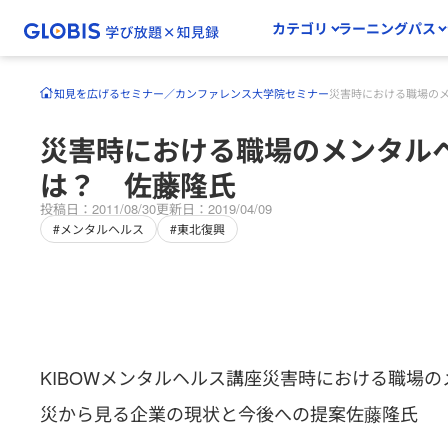
カテゴリ
ラーニングパス
知見を広げる
セミナー／カンファレンス
大学院セミナー
災害時における職場の
災害時における職場のメンタル
は？ 佐藤隆氏
投稿日：2011/08/30
更新日：2019/04/09
#メンタルヘルス
#東北復興
KIBOWメンタルヘルス講座災害時における職場
災から見る企業の現状と今後への提案佐藤隆氏