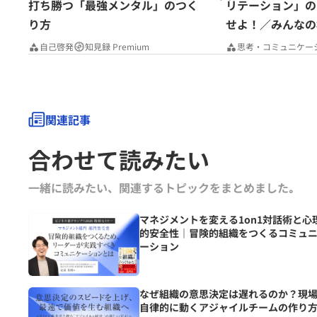
打ち勝つ「最強メンタル」のつく
リテーション」の
り方
せよ！／みんなの
Premium
自己啓発
知見録 Premium
思考・コミュニケー
関連記事
合わせて読みたい
一緒に読みたい、関連するトピックをまとめました｡
マネジメントを変える1on1対話術と心
的安全性｜冒険的組織をつくるコミュ
ーション
なぜ組織の意思決定は遅れるのか？現
自律的に動くアジャイルチームの作り