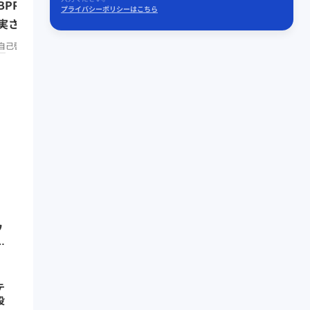
BPR」で仕事もプライベートも
（楽天代表取締役会長兼
プライバシーポリシーはこちら
実させよう／みんなの相談室
リーダーシップ
知見録 Prem
remium
自己啓発
知見録 Premium
ワ
せ
テ
役