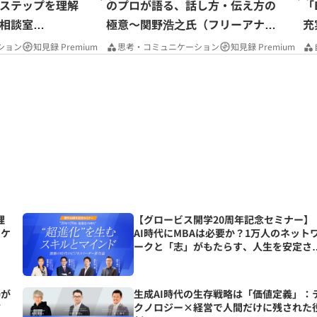
ステップを理解
のプロが語る、話し方・伝え方の
「
相談室
極意～関野浩之氏（フリーアナウ
充
ンサー）
P
ション
知見録 Premium
思考・コミュニケーション
知見録 Premium
理
【グロービス開学20周年記念セミナー】
ニケ
AI時代にMBAは必要か？1万人のネット
ークと「志」がもたらす、人生を安定さ
る究極の資産とは？
場が
生成AI時代の生存戦略は「価値定義」：
方
クノロジー×経営で人間だけに残された