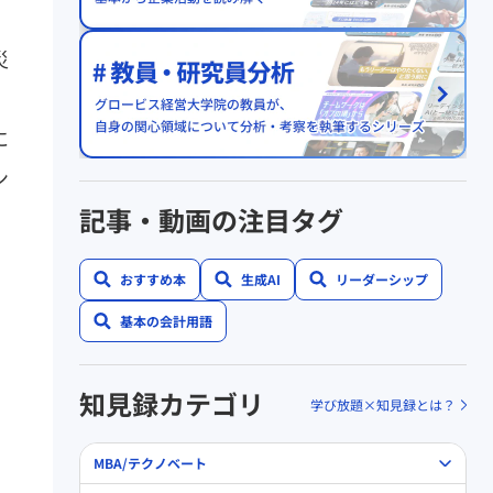
災
、
に
ン
記事・動画の注目タグ
おすすめ本
生成AI
リーダーシップ
基本の会計用語
知見録カテゴリ
学び放題×知見録とは？
MBA/テクノベート