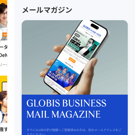
メールマガジン
0:51:41
リーダーの挑戦② 田坂
ーダーの挑戦⑨ 南場智子氏
（多摩大学大学院名誉教
DeNA会長）
リーダーシップ
知見録 Prem
リーダーシップ
知見録 Premium
0:08:07
強する習慣をつけたい人は
リーダーの挑戦⑥ 三木
すでにGLOBIS学び放題へご登録済みの方は、別のメールアドレスをご
入力ください。