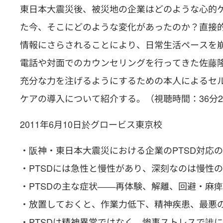
東日本大震災後、被災地の企業はどのような心的ケ
た今、そこにどのような変化があったのか？直接
情報にさらされることにより、日常生活ペースを
電話や対面でのカウンセリングを行ってきた佐藤
充分な力を注げるようにするための本人によるセ
ケアの導入について紹介する。（視聴時間：36分2
2011年6月10日於グロービス東京校
・阪神・東日本大震災における企業のPTSD対応
・PTSDには急性と慢性があり、深刻なのは慢性のP
・PTSDの主な症状――再体験、解離、回避・麻
・放置しておくと、作業力低下、精神疾患、最悪
・PTSDは精神異常ではなく、惨事ストレスで誰