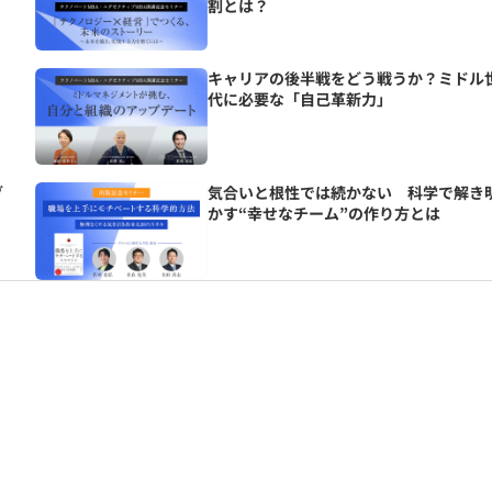
割とは？
の
キャリアの後半戦をどう戦うか？ミドル
代に必要な「自己革新力」
グ
気合いと根性では続かない 科学で解き
かす“幸せなチーム”の作り方とは