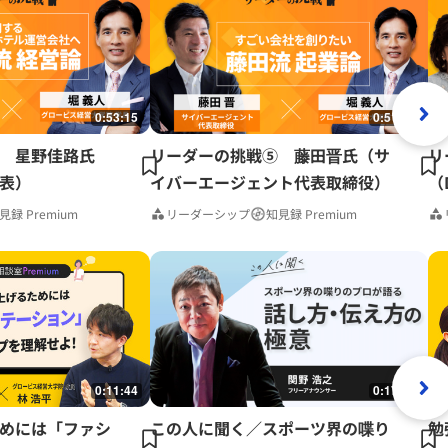
0:53:15
0:51:41
 星野佳路氏
リーダーの挑戦⑤ 藤田晋氏（サ
リ
表）
イバーエージェント代表取締役）
（
見録 Premium
リーダーシップ
知見録 Premium
0:11:44
0:17:37
めには「ファシ
この人に聞く／スポーツ界の喋り
勉