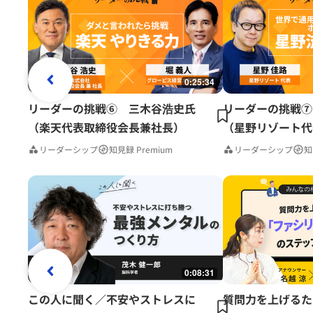
0:25:34
リーダーの挑戦⑥ 三木谷浩史氏
リーダーの挑戦⑦
（楽天代表取締役会長兼社長）
（星野リゾート代
リーダーシップ
知見録 Premium
リーダーシップ
知
0:08:31
この人に聞く／不安やストレスに
質問力を上げるた